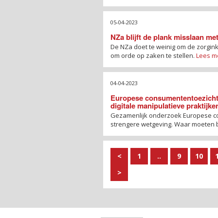
05-04-2023
NZa blijft de plank misslaan m
De NZa doet te weinig om de zorgink
om orde op zaken te stellen.
Lees m
04-04-2023
Europese consumententoezichtho
digitale manipulatieve praktijk
Gezamenlijk onderzoek Europese co
strengere wetgeving. Waar moeten b
<
1
..
9
10
>