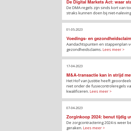
De Digital Markets Act: waar s
De DMA-regels zijn sinds kort van to
straks kunnen doen bij niet-nalevi
01-05-2023
Voedings- en gezondheidsclaim
Aandachtspunten en stappenplan voo
gezondheidsclaims.
Lees meer >
17-04-2023
M&A-transactie kan in strijd me
Het Hof van Justitie heeft geoordee
niet onder de fusiecontroleregels va
kwalificeren.
Lees meer >
07-04-2023
Zorginkoop 2024: benut tijdig 
De zorgcontractering 2024 is weer b
geraken.
Lees meer >