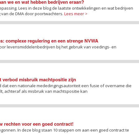
taan we en wat hebben bedrijven eraan?
epassing. Lees in deze blog de laatste ontwikkelingen en wat bedrijven
ng van de DMA door poortwachters.
Lees meer >
s: complexe regulering en een strenge NVWA
r levensmiddelenbedrijven bij het gebruik van voedings- en
t verbod misbruik machtpositie zijn
ld dat een nationale mededingingsautoriteit een fusie of overname die
lt, achteraf als misbruik van machtspositie kan
uw rechten voor een goed contract!
egonnen. In deze blog staan 10 stappen om aan een goed contract te