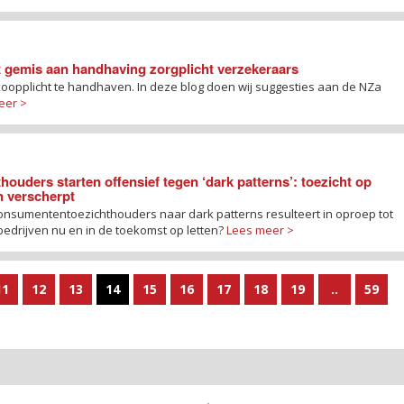
et gemis aan handhaving zorgplicht verzekeraars
oopplicht te handhaven. In deze blog doen wij suggesties aan de NZa
eer >
uders starten offensief tegen ‘dark patterns’: toezicht op
en verscherpt
nsumententoezichthouders naar dark patterns resulteert in oproep tot
edrijven nu en in de toekomst op letten?
Lees meer >
11
12
13
14
15
16
17
18
19
..
59