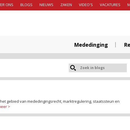
ER ONS
BLOGS
NIEUWS
ZAKEN
VIDEO'S
VACATURES
Mededinging
Re
p het gebied van mededingingsrecht, marktregulering, staatssteun en
meer >