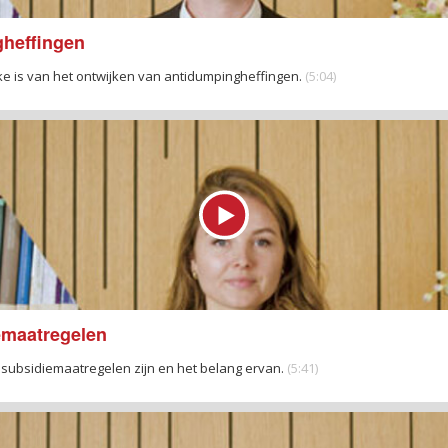
gheffingen
ke is van het ontwijken van antidumpingheffingen.
(5:04)
iemaatregelen
isubsidiemaatregelen zijn en het belang ervan.
(5:41)