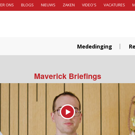
ER ONS
BLOGS
NIEUWS
ZAKEN
VIDEO'S
VACATURES
Mededinging
Re
Maverick Briefings