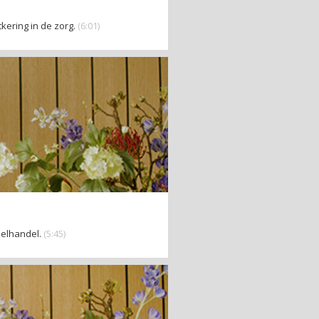
tkering in de zorg.
(6:01)
lelhandel.
(5:45)