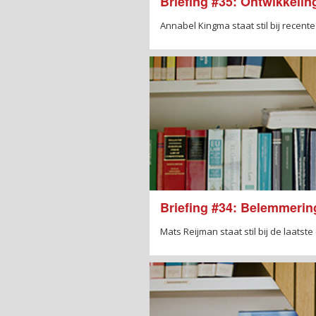
Briefing #35: Ontwikkelin
Annabel Kingma staat stil bij recent
Briefing #34: Belemmerin
Mats Reijman staat stil bij de laat