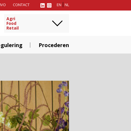
MVO
CONTACT
EN
NL
Agri
Food
Retail
gulering
Procederen