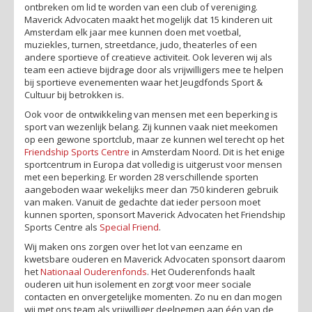
ontbreken om lid te worden van een club of vereniging.
Maverick Advocaten maakt het mogelijk dat 15 kinderen uit
Amsterdam elk jaar mee kunnen doen met voetbal,
muziekles, turnen, streetdance, judo, theaterles of een
andere sportieve of creatieve activiteit. Ook leveren wij als
team een actieve bijdrage door als vrijwilligers mee te helpen
bij sportieve evenementen waar het Jeugdfonds Sport &
Cultuur bij betrokken is.
Ook voor de ontwikkeling van mensen met een beperking is
sport van wezenlijk belang. Zij kunnen vaak niet meekomen
op een gewone sportclub, maar ze kunnen wel terecht op het
Friendship Sports Centre
in Amsterdam Noord. Dit is het enige
sportcentrum in Europa dat volledig is uitgerust voor mensen
met een beperking. Er worden 28 verschillende sporten
aangeboden waar wekelijks meer dan 750 kinderen gebruik
van maken. Vanuit de gedachte dat ieder persoon moet
kunnen sporten, sponsort Maverick Advocaten het Friendship
Sports Centre als
Special Friend
.
Wij maken ons zorgen over het lot van eenzame en
kwetsbare ouderen en Maverick Advocaten sponsort daarom
het
Nationaal Ouderenfonds
. Het Ouderenfonds haalt
ouderen uit hun isolement en zorgt voor meer sociale
contacten en onvergetelijke momenten. Zo nu en dan mogen
wij met ons team als vrijwilliger deelnemen aan één van de