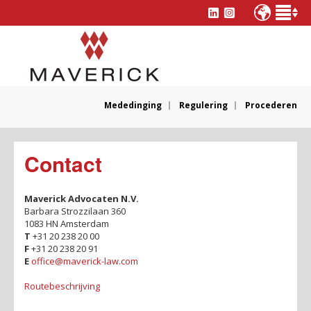
Mededinging
Regulering
Procederen
Contact
Maverick Advocaten N.V.
Barbara Strozzilaan 360
1083 HN Amsterdam
T
+31 20 238 20 00
F
+31 20 238 20 91
E
office@maverick-law.com
Routebeschrijving