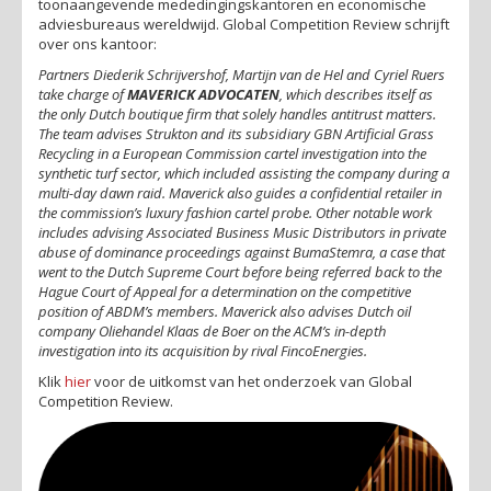
toonaangevende mededingingskantoren en economische
adviesbureaus wereldwijd. Global Competition Review schrijft
over ons kantoor:
Partners Diederik Schrijvershof, Martijn van de Hel and Cyriel Ruers
take charge of
MAVERICK ADVOCATEN
, which describes itself as
the only Dutch boutique firm that solely handles antitrust matters.
The team advises Strukton and its subsidiary GBN Artificial Grass
Recycling in a European Commission cartel investigation into the
synthetic turf sector, which included assisting the company during a
multi-day dawn raid. Maverick also guides a confidential retailer in
the commission’s luxury fashion cartel probe. Other notable work
includes advising Associated Business Music Distributors in private
abuse of dominance proceedings against BumaStemra, a case that
went to the Dutch Supreme Court before being referred back to the
Hague Court of Appeal for a determination on the competitive
position of ABDM’s members. Maverick also advises Dutch oil
company Oliehandel Klaas de Boer on the ACM’s in-depth
investigation into its acquisition by rival FincoEnergies.
Klik
hier
voor de uitkomst van het onderzoek van Global
Competition Review.