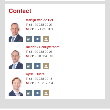
Contact
Martijn van de Hel
T
+31 20 238 20 02
M
+31 6 21 210 853
Diederik Schrijvershof
T
+31 20 238 20 03
M
+31 6 81 364 318
Cyriel Ruers
T
+31 20 238 20 15
M
+31 6 10 257 754