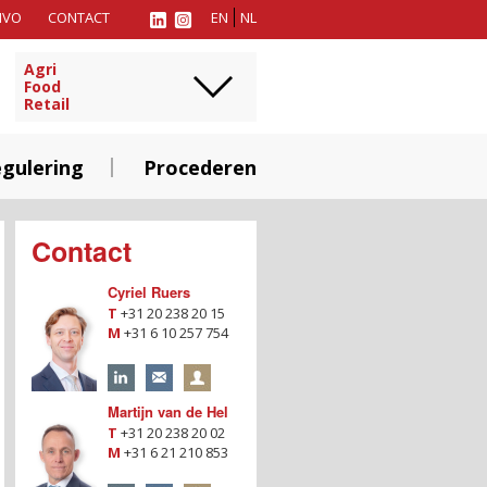
MVO
CONTACT
EN
NL
Agri
Food
Retail
gulering
Procederen
Contact
Cyriel Ruers
T
+31 20 238 20 15
M
+31 6 10 257 754
Martijn van de Hel
T
+31 20 238 20 02
M
+31 6 21 210 853