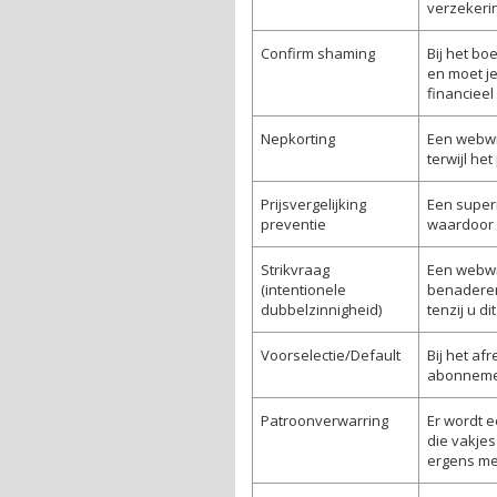
verzekeri
Confirm shaming
Bij het b
en moet je
financieel 
Nepkorting
Een webwin
terwijl he
Prijsvergelijking
Een superm
preventie
waardoor d
Strikvraag
Een webwin
(intentionele
benaderen
dubbelzinnigheid)
tenzij u di
Voorselectie/Default
Bij het af
abonnemen
Patroonverwarring
Er wordt 
die vakje
ergens me