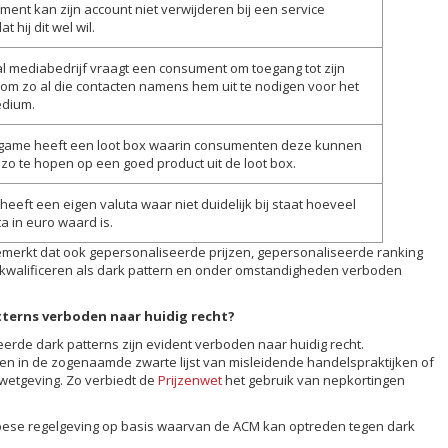
ent kan zijn account niet verwijderen bij een service
 hij dit wel wil.
l mediabedrijf vraagt een consument om toegang tot zijn
 om zo al die contacten namens hem uit te nodigen voor het
edium.
game heeft een loot box waarin consumenten deze kunnen
zo te hopen op een goed product uit de loot box.
eeft een eigen valuta waar niet duidelijk bij staat hoeveel
a in euro waard is.
emerkt dat ook gepersonaliseerde prijzen, gepersonaliseerde ranking
kwalificeren als dark pattern en onder omstandigheden verboden
atterns verboden naar huidig recht?
ceerde dark patterns zijn evident verboden naar huidig recht.
en in de zogenaamde zwarte lijst van misleidende handelspraktijken of
wetgeving. Zo verbiedt de
Prijzenwet
het gebruik van nepkortingen
se regelgeving op basis waarvan de ACM kan optreden tegen dark