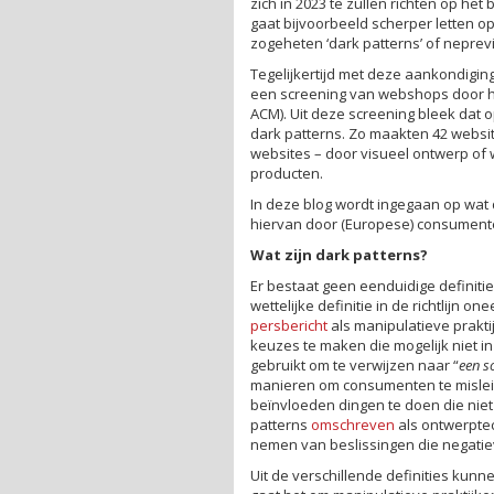
zich in 2023 te zullen richten op he
gaat bijvoorbeeld scherper letten
zogeheten ‘dark patterns’ of neprev
Tegelijkertijd met deze aankondigin
een screening van webshops door 
ACM). Uit deze screening bleek dat
dark patterns. Zo maakten 42 webs
websites – door visueel ontwerp of
producten.
In deze blog wordt ingegaan op wat 
hiervan door (Europese) consumente
Wat zijn dark patterns?
Er bestaat geen eenduidige definiti
wettelijke definitie in de richtlijn 
persbericht
als manipulatieve prakt
keuzes te maken die mogelijk niet i
gebruikt om te verwijzen naar “
een s
manieren om consumenten te mislei
beïnvloeden dingen te doen die niet 
patterns
omschreven
als ontwerptec
nemen van beslissingen die negati
Uit de verschillende definities kun