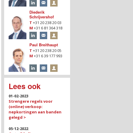
Diederik
Schrijvershof
T
+31 20 238 20 03
M
+31 6 81 364 318
Paul Breithaupt
T
+31 20 238 20 05
M
+31 6 39 177 993
Lees ook
01-02-2023
Strengere regels voor
(online) verkoop:
nepkortingen aan banden
gelegd >
05-12-2022