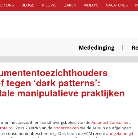
ER ONS
BLOGS
NIEUWS
ZAKEN
VIDEO'S
VACATURES
Mededinging
Re
umententoezichthouders
f tegen ‘dark patterns’:
itale manipulatieve praktijken
nen het toezicht- en handhavingsbeleid van de
Autoriteit Consument
rote rol
. Zo is 70-80% van de
onderzoeken
die de ACM in de afgelopen
rd aan consumentenbescherming. Ook heeft de ACM recent
aangekondigd