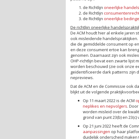
de Richtlijn
oneerlijke handels
de Richtlijn
consumentenrech
de Richtlijn
oneerlijke bedin
De richtlijn oneerlijke handelsprakti
De ACM houdt hier al enkele jaren st
ook misleidende handelspraktijken. 
die de gemiddelde consument op enig
en deze consument ertoe kan brenge
genomen. Daarnaast zijn ook mislei
OHP-richtlijn bevat een zwarte lijst
worden beschouwd (zie ook onze e
geïdentificeerde dark patterns zijn 
nepreviews.
Dat de ACM en de Commissie ook daa
blijkt uit de volgende praktijkvoorbe
Op 11 maart 2022 is de ACM
o
neplikes en nepvolgers
. Doo
worden misleid over de kwalit
grond van punt 23(b) en 23(c) v
Op 21 juni 2022 heeft de Com
aanpassingen
op haar platfo
duidelijk onderscheid maken 