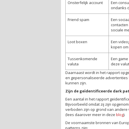
Onsterfelijk account
Een consum
ondanks dat
Friend spam
Een sociaa
contacten
sociale m
Loot boxen
Een video
kopen om 
Tussenkomende
Een game h
valuta
deze valut
Daarnaast wordt in het rapport opg
en gepersonaliseerde advertenties 
kunnen zijn.
Zijn de geïdentificeerde dark p
Een aantal in het rapport geïdentifi
Bijvoorbeeld omdat zij zijn opgenom
verboden zijn op grond van andere 
(lees daarover meer in deze
blog
).
De voornaamste bronnen van Europe
patterns zijn: