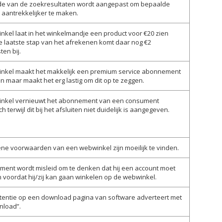
de van de zoekresultaten wordt aangepast om bepaalde
 aantrekkelijker te maken.
nkel laat in het winkelmandje een product voor €20 zien
e laatste stap van het afrekenen komt daar nog €2
en bij.
nkel maakt het makkelijk een premium service abonnement
ten maar maakt het erg lastig om dit op te zeggen.
nkel vernieuwt het abonnement van een consument
 terwijl dit bij het afsluiten niet duidelijk is aangegeven.
ne voorwaarden van een webwinkel zijn moeilijk te vinden.
ment wordt misleid om te denken dat hij een account moet
voordat hij/zij kan gaan winkelen op de webwinkel.
tentie op een download pagina van software adverteert met
nload”.