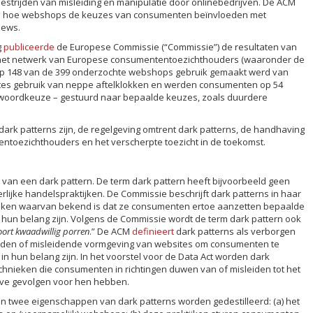
t bestrijden van misleiding en manipulatie door onlinebedrijven. De ACM
 op hoe webshops de keuzes van consumenten beïnvloeden met
iews.
g
publiceerde
de Europese Commissie (“Commissie”) de resultaten van
het netwerk van Europese consumententoezichthouders (waaronder de
 op 148 van de 399 onderzochte webshops gebruik gemaakt werd van
ites gebruik van neppe aftelklokken en werden consumenten op 54
 woordkeuze – gestuurd naar bepaalde keuzes, zoals duurdere
dark patterns zijn, de regelgeving omtrent dark patterns, de handhaving
ntoezichthouders en het verscherpte toezicht in de toekomst.
e van een dark pattern. De term dark pattern heeft bijvoorbeeld geen
oneerlijke handelspraktijken. De Commissie beschrijft dark patterns in haar
ijken waarvan bekend is dat ze consumenten ertoe aanzetten bepaalde
n hun belang zijn. Volgens de Commissie wordt de term dark pattern ook
oort kwaadwillig porren
.” De ACM
definieert
dark patterns als verborgen
den of misleidende vormgeving van websites om consumenten te
in hun belang zijn. In het voorstel voor de Data Act worden dark
hnieken die consumenten in richtingen duwen van of misleiden tot het
eve gevolgen voor hen hebben.
nen twee eigenschappen van dark patterns worden gedestilleerd: (a) het