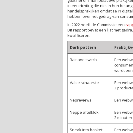
gaat het om manipulatieve praktijke
in een richting die niet in hun belan
handelsprakijken omdat ze in digit
hebben over het gedrag van consu
In 2022 heeft de Commissie een
rap
Dit rapport bevat een lijst met ged
kwalificeren.
Dark pattern
Praktijk
Bait and switch
Een webwi
consument 
wordt een
Valse schaarste
Een webwin
3 producte
Nepreviews
Een webwi
Neppe aftelklok
Een webwin
2 minuten “
Sneak into basket
Een webwi