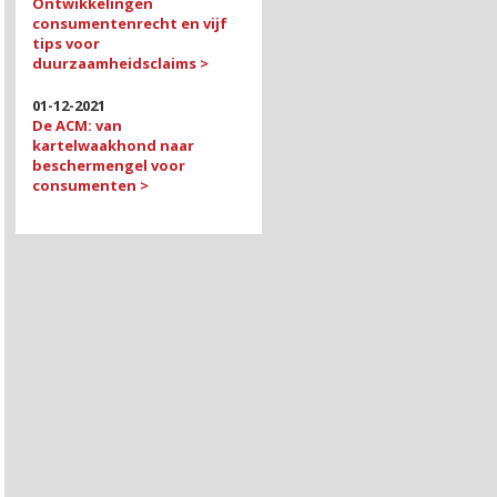
Ontwikkelingen
consumentenrecht en vijf
tips voor
duurzaamheidsclaims >
01-12-2021
De ACM: van
kartelwaakhond naar
beschermengel voor
consumenten >