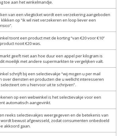
ng toe aan het winkelmandje.
oeken van een vliegticket wordt een verzekering aangeboden
 klikken op “ik wil niet verzekeren en loop liever een
risico”.
kel toont een product met de korting “van €20 voor €10”
t product nooit €20 was.
arkt geeft niet aan hoe duur een appel per kilogram is
it moeilijk met andere supermarkten te vergelijken valt.
kel schrijft bij een selectievakje “wij mogen u per mail
 over diensten en producten die u wellicht interesseren
t selecteert om u hiervoor uit te schrijven”.
rekenen op een webwinkel is het selectievakje voor een
t automatisch aangevinkt.
een reeks selectievakjes weergegeven en de betekenis van
s wordt bewust afgewisseld, zodat consumenten onbedoeld
e akkoord gaan.