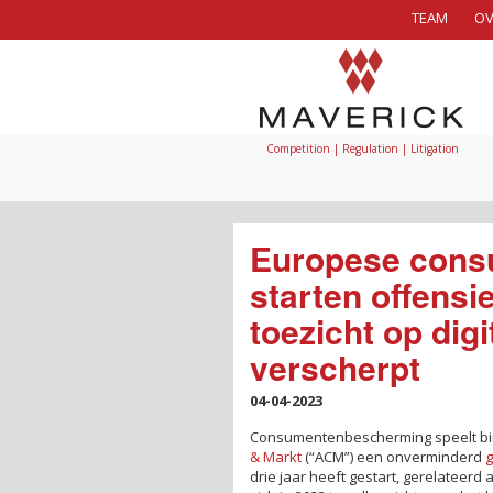
TEAM
OV
Competition | Regulation | Litigation
Europese cons
starten offensie
toezicht op dig
verscherpt
04-04-2023
Consumentenbescherming speelt bin
& Markt
(“ACM”) een onverminderd
g
drie jaar heeft gestart, gerelatee