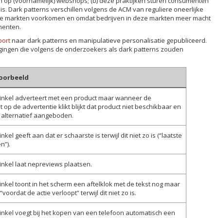
n op (voornamelijk) webshops; (b) deze praktijken sturen consumenten
g is. Dark patterns verschillen volgens de ACM van reguliere oneerlijke
ale markten voorkomen en omdat bedrijven in deze markten meer macht
menten.
port
naar dark patterns en manipulatieve personalisatie gepubliceerd.
ragingen die volgens de onderzoekers als dark patterns zouden
voorbeeld
nkel adverteert met een product maar wanneer de
op de advertentie klikt blijkt dat product niet beschikbaar en
 alternatief aangeboden.
kel geeft aan dat er schaarste is terwijl dit niet zo is (“laatste
n”).
nkel laat nepreviews plaatsen.
kel toont in het scherm een aftelklok met de tekst nog maar
voordat de actie verloopt” terwijl dit niet zo is.
nkel voegt bij het kopen van een telefoon automatisch een