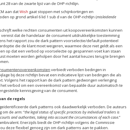
t 28 van de zwarte lijst van de OHP-richtlijn.
CM aan dat
Wish
gaat stoppen met schijnkortingen en
boden op grond artikel 6 lid 1 sub d van de OHP-richtlijn (
misleidende
chrijft welke rechten consumenten uit koopovereenkomsten kunnen
ijn vereist dat de handelaar de consument uitdrukkelijke toestemming
gens het rapport zou de dark pattern voorselectie/default potentieel
rdoptie die de klant moet weigeren, waarmee deze niet geldt als een
rken op dat een verbod op voorselectie op gespannen voet kan staan
uist moeten worden geholpen door het aantal keuzes terug te brengen
omen.
n consumentenovereenkomsten
verbiedt verboden bedingen in
e bij deze richtlijn bevat een indicatieve lijst van bedingen die als
. Volgens het rapport kan de dark pattern gedwongen verlenging
 het verbod om een overeenkomst van bepaalde duur automatisch te
gengestelde kennisgeving van de consument.
van de regels
e geïdentificeerde dark patterns ook daadwerkelijk verboden. De auteurs
g om de arm: “
the legal status of specific practices by individual traders is
courts and authorities, taking into account the circumstances of each case.
”
mbivalent. Enerzijds biedt de OHP-richtlijn volgens de Commissie
 deze flexibel genoeg zijn om dark patterns aan te pakken.