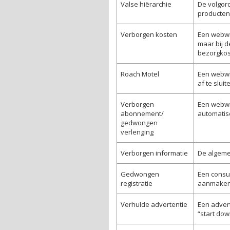
Valse hiërarchie
De volgor
producten
Verborgen kosten
Een webwi
maar bij d
bezorgkost
Roach Motel
Een webwi
af te slui
Verborgen
Een webwi
abonnement/
automatisch
gedwongen
verlenging
Verborgen informatie
De algeme
Gedwongen
Een consu
registratie
aanmaken 
Verhulde advertentie
Een adver
“start dow