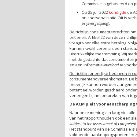
Commissie is gebaseerd op pun
Op 25 juli 2022
kondigde
de A
prijspersonalisatie. Dit is ver
prijsvergelijking
).
De richtlijn consumentenrechten
oms
ontlenen. Artikel 22 van deze richtl
vraagt voor elke extra betaling. Vol
kunnen kwalificeren als een standaa
uitdrukkelijke toestemming. Wij me
met de gedachte dat consumenten j
en een informatie-
overload
te voork
De richtlijn oneerlijke bedingen i
consumentenovereenkomsten. De bijlag
oneerlijk kunnen worden aangemerkt
potentieel worden geschaard onder
verlengen bij het ontbreken van te
De ACM pleit voor aanscherping 
Naar onze mening zijn lang niet all
van het rapport houden ook een sla
subject to the assessment of competent 
Het standpunt van de Commissie is a
voldoende aanknopingspunten en zou