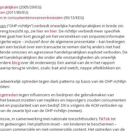
praktijken
(2005/29/EG)
ten
(2011/83/EU)
gen in consumentenovereenkomsten
(93/13/EEG)
jken
(“OHP-richtlijn”) verbiedt oneerlijke handelspraktijken in brede zin.
reng toezicht op, zie
hier
en
hier
. De richtlijn verbiedt meer specifiek
Het gaat hier kort gezegd om het verstrekken van (onjuiste) informatie
erlei wijze – inclusief door de algemene presentatie – kan bedriegen
n een besluit over een transactie te nemen dat hij anders niet had
dende omissies en agressieve handelspraktijken expliciet verboden. De
 met handelspraktijken die onder alle omstandigheden als oneerlijk
erdere
blog
over dit onderwerp). Een aantal van de in het rapport
daarop terug te vinden, zoals: bait and switch, neppe aftelklokken en
dwerkelijk optreden tegen dark patterns op basis van de OHP-richtlijn
elden:
pgetreden
tegen influencers en bedrijven die gebruikmaken van
r het bewust inzetten van neplikes en nepvolgers zouden consumenten
eit en populariteit van een bedrijf. Dit is volgens de ACM verboden op
an de zwarte lijst van de OHP-richtlijn (
reviews
).
missie, in samenwerking met nationale toezichthouders
TikTok
tot
rm gedwongen. Het platform moet – om kinderen te beschermen –
tussen commerciële en niet-commerciële content. Het optreden van de