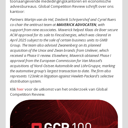
toonaangevende mededingingskantoren en economische
adviesbureaus. Global Competition Review schrijft over ons
kantoor:
Partners Martijn van de Hel, Diederik Schrijvershof and Cyriel Ruers
co-chair the antitrust team at
MAVERICK ADVOCATEN
, with
support from nine associates. Maverick helped Klaas de Boer secure
ACM approval for its sale to FincoEnergies, which was cleared in
April 2025 subject to the sale of certain business units to GMB
Group. The team also advised Zwanenberg on its planned
acquisition of the Unox and Zwan brands from Unilever, which
received a Phase II review. Elsewhere, Maverick obtained Phase I
approval from the European Commission for Van Mossel’s
acquisitions of Nord-Ostsee Automobile and LöhrGruppe, marking
the automotive group’s largest transaction to date. The firm also
represents 123inkt in litigation against Hewlett-Packard’s selective
distribution system.
Klik
hier
voor de uitkomst van het onderzoek van Global
Competition Review.