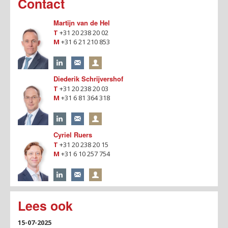
Contact
Martijn van de Hel
T
+31 20 238 20 02
M
+31 6 21 210 853
Diederik Schrijvershof
T
+31 20 238 20 03
M
+31 6 81 364 318
Cyriel Ruers
T
+31 20 238 20 15
M
+31 6 10 257 754
Lees ook
15-07-2025