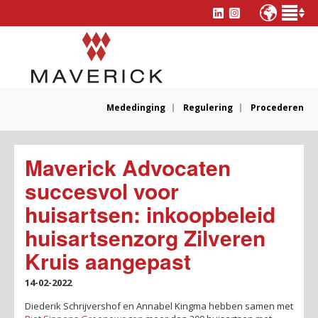
Mededinging
Regulering
Procederen
Maverick Advocaten
succesvol voor
huisartsen: inkoopbeleid
huisartsenzorg Zilveren
Kruis aangepast
14-02-2022
Diederik Schrijvershof en Annabel Kingma hebben samen met