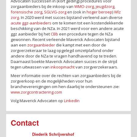
Advocaten successen in (kort geding) procedures voor
zorgaanbieders bij de inkoop van
WMO-zorg
,
jeugdzorg
,
forensische zorg
,
SGLVG-zorg
en (ook in
hoger beroep
)
Wlz
zorg
. In 2020 werd met succes bijstand verleend aan diverse
acute ggz-aanbieders
om te komen tot een kostendekkende
beschikking van de NZa. In 2021 werd voor een andere acute
ggz aanbieder bij het
CBb
een procedure tegen de NZa
gewonnen. Recent verleende Maverick Advocaten bijstand
aan een
zorgaanbieder
die kampt met een door de
zorgverzekeraar te laag opgelegd omzetplafond onder
andere door de NZa te vragen handhavend op te treden.
Daarnaast boekte Maverick Advocaten succes in de strijd
tegen uitwassen van
inkoopmacht
van zorgverzekeraars.
Meer informatie over de rechten van zorgaanbieders bij de
zorgverkoop en de mogelijkheden voor hun
brancheverenigingen om hen daarbij te ondersteunen zie:
www.zorgcontractering.com
Volg Maverick Advocaten op
LinkedIn
Contact
Diederik Schrijvershof