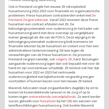
Ook in Friesland zorgde het nieuwe ZK inkoopbeleid
huisartsenzorg 2022-2023 voor financiële en organisatorische
problemen. Friese huisartsen contracteerden enkel met
De
Friesland Zorgverzekeraar
. Vanaf 2022 moesten deze Friese
huisartsen een contract afsluiten met ZK. De
bekostigingssystematiek voor ouderenzorg (in het kader van
huisartsenzorg) werd met deze overstap op vergelijkbare
manier gewijzigd als die van de POH-S. Deze wijziging in de
bekostigingssystematiek ouderenzorg leidt eveneens tot
financiële tekorten bij de huisartsen en creëert voor hen een
administratieve lastenverzwaring. Dit was tegen de
verwachtingen van de Friese huisartsen in. De provincie
Friesland vergrijst namelijk, ook
volgens ZK
, hard. Bezuinigen
aangaande ouderenzorg lagen dan ook bepaald niet voor de
hand en zijn voorzienbaar schadelijk. ZK besloot ook hier dat
huisartsen voor 2022 en 2023 het vertrouwde
ouderenzorgbeleid met bijbehorende vergoeding morgen
voortzetten of kunnen kiezen voor het nieuwe ZK beleid.
Maverick Advocaten staat zorgaanbieders dagelijks bij om te
komen tot kostendekkende tarieven in de zorg of op te
komen tegen
ontoereikende (omzet)plafonds
. Zo werd eerder
succes geboekt voor
huisartsen
bij het
CBb
ten aanzien van
tariefbeschikkingen huisartsenzorg. Ook boekte Maverick