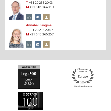
T
+31 20 238 20 03
M
+31 6 81 364 318
Annabel Kingma
T
+31 20 238 20 07
M
+31 6 15 366 257