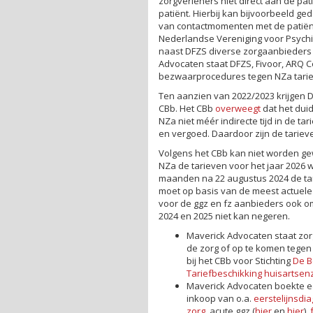
zorgverleners niet direct aan de pa
patiënt. Hierbij kan bijvoorbeeld 
van contactmomenten met de patiënt
Nederlandse Vereniging voor Psychia
naast DFZS diverse zorgaanbieders
Advocaten staat DFZS, Fivoor, ARQ 
bezwaarprocedures tegen NZa tariev
Ten aanzien van 2022/2023 krijgen D
CBb. Het CBb
overweegt
dat het duid
NZa niet méér indirecte tijd in de ta
en vergoed. Daardoor zijn de tarie
Volgens het CBb kan niet worden g
NZa de tarieven voor het jaar 2026 
maanden na 22 augustus 2024 de tari
moet op basis van de meest actuele 
voor de ggz en fz aanbieders ook o
2024 en 2025 niet kan negeren.
Maverick Advocaten staat zor
de zorg of op te komen tege
bij het CBb voor Stichting
De B
Tariefbeschikking huisartsenz
Maverick Advocaten boekte ee
inkoop van o.a.
eerstelijnsdi
zorg
, acute ggz (
hier
en
hier
),