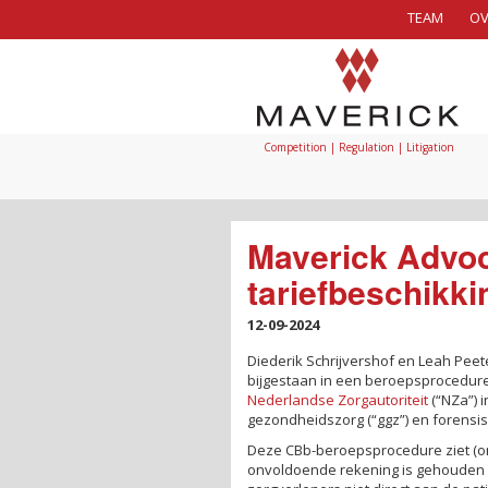
TEAM
OV
Competition | Regulation | Litigation
Maverick Advo
tariefbeschikki
12-09-2024
Diederik Schrijvershof en Leah Pee
bijgestaan in een beroepsprocedure
Nederlandse Zorgautoriteit
(“NZa”) 
gezondheidszorg (“ggz”) en forensisc
Deze CBb-beroepsprocedure ziet (ond
onvoldoende rekening is gehouden met