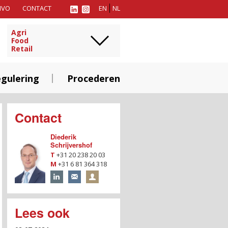
MVO
CONTACT
EN
NL
Agri
Food
Retail
gulering
Procederen
Contact
Diederik
Schrijvershof
T
+31 20 238 20 03
M
+31 6 81 364 318
Lees ook