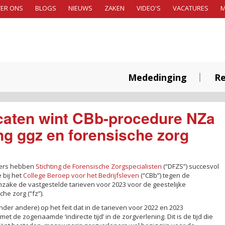
ER ONS
BLOGS
NIEUWS
ZAKEN
VIDEO'S
VACATURES
Mededinging
Re
caten wint CBb-procedure NZa
ng ggz en forensische zorg
ters hebben
Stichting de Forensische Zorgspecialisten
(“DFZS”) succesvol
 bij het
College Beroep voor het Bedrijfsleven
(“CBb”) tegen de
inzake de vastgestelde tarieven voor 2023 voor de geestelijke
he zorg (“fz”).
er andere) op het feit dat in de tarieven voor 2022 en 2023
 de zogenaamde ‘indirecte tijd’ in de zorgverlening. Dit is de tijd die