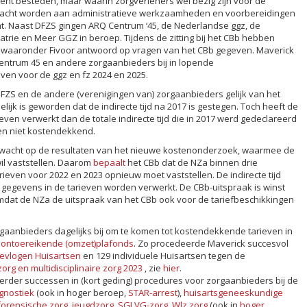
tiënt besteden, maar waarin zorgverleners wel bezig zijn voor de
gedacht worden aan administratieve werkzaamheden en voorbereidingen
. Naast DFZS gingen ARQ Centrum ‘45, de Nederlandse ggz, de
trie en Meer GGZ in beroep. Tijdens de zitting bij het CBb hebben
 waaronder Fivoor antwoord op vragen van het CBb gegeven. Maverick
Centrum 45 en andere zorgaanbieders bij in lopende
en voor de ggz en fz 2024 en 2025.
FZS en de andere (verenigingen van) zorgaanbieders gelijk van het
elijk is geworden dat de indirecte tijd na 2017 is gestegen. Toch heeft de
rieven verwerkt dan de totale indirecte tijd die in 2017 werd gedeclareerd
ven niet kostendekkend.
ewacht op de resultaten van het nieuwe kostenonderzoek, waarmee de
wil vaststellen. Daarom
bepaalt
het CBb dat de NZa binnen drie
even voor 2022 en 2023 opnieuw moet vaststellen. De indirecte tijd
gegevens in de tarieven worden verwerkt. De CBb-uitspraak is winst
mdat de NZa de uitspraak van het CBb ook voor de tariefbeschikkingen
gaanbieders dagelijks bij om te komen tot kostendekkende tarieven in
n
ontoereikende (omzet)plafonds
. Zo procedeerde Maverick succesvol
evlogen Huisartsen
en 129 individuele Huisartsen tegen de
org en multidisciplinaire zorg 2023
, zie
hier
.
rder successen in (kort geding) procedures voor zorgaanbieders bij de
agnostiek
(ook in hoger beroep,
STAR-arrest
),
huisartsgeneeskundige
forensische zorg
,
jeugdzorg
,
SGLVG-zorg
,
Wlz zorg
(ook in
hoger