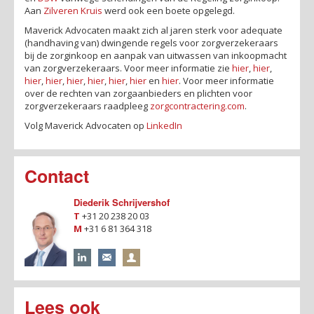
Aan
Zilveren Kruis
werd ook een boete opgelegd.
Maverick Advocaten maakt zich al jaren sterk voor adequate
(handhaving van) dwingende regels voor zorgverzekeraars
bij de zorginkoop en aanpak van uitwassen van inkoopmacht
van zorgverzekeraars. Voor meer informatie zie
hier
,
hier
,
hier
,
hier
,
hier
,
hier
,
hier
,
hier
en
hier
. Voor meer informatie
over de rechten van zorgaanbieders en plichten voor
zorgverzekeraars raadpleeg
zorgcontractering.com
.
Volg Maverick Advocaten op
LinkedIn
Contact
Diederik Schrijvershof
T
+31 20 238 20 03
M
+31 6 81 364 318
Lees ook