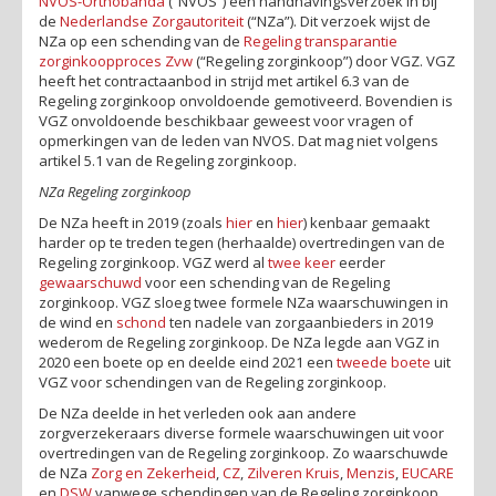
NVOS-Orthobanda
(“NVOS”) een handhavingsverzoek in bij
de
Nederlandse Zorgautoriteit
(“NZa”). Dit verzoek wijst de
NZa op een schending van de
Regeling transparantie
zorginkoopproces Zvw
(“Regeling zorginkoop”) door VGZ. VGZ
heeft het contractaanbod in strijd met artikel 6.3 van de
Regeling zorginkoop onvoldoende gemotiveerd. Bovendien is
VGZ onvoldoende beschikbaar geweest voor vragen of
opmerkingen van de leden van NVOS. Dat mag niet volgens
artikel 5.1 van de Regeling zorginkoop.
NZa Regeling zorginkoop
De NZa heeft in 2019 (zoals
hier
en
hier
) kenbaar gemaakt
harder op te treden tegen (herhaalde) overtredingen van de
Regeling zorginkoop. VGZ werd al
twee keer
eerder
gewaarschuwd
voor een schending van de Regeling
zorginkoop. VGZ sloeg twee formele NZa waarschuwingen in
de wind en
schond
ten nadele van zorgaanbieders in 2019
wederom de Regeling zorginkoop. De NZa legde aan VGZ in
2020 een boete op en deelde eind 2021 een
tweede boete
uit
VGZ voor schendingen van de Regeling zorginkoop.
De NZa deelde in het verleden ook aan andere
zorgverzekeraars diverse formele waarschuwingen uit voor
overtredingen van de Regeling zorginkoop. Zo waarschuwde
de NZa
Zorg en Zekerheid
,
CZ
,
Zilveren Kruis
,
Menzis
,
EUCARE
en
DSW
vanwege schendingen van de Regeling zorginkoop.