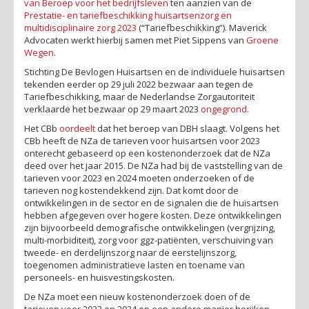
van Beroep voor het bedrijfsleven
ten aanzien van de
Prestatie- en tariefbeschikking huisartsenzorg en
multidisciplinaire zorg 2023
(“Tariefbeschikking”). Maverick
Advocaten werkt hierbij samen met Piet Sippens van
Groene
Wegen
.
Stichting De Bevlogen Huisartsen en de individuele huisartsen
tekenden eerder op 29 juli 2022 bezwaar aan tegen de
Tariefbeschikking, maar de Nederlandse Zorgautoriteit
verklaarde het bezwaar op 29 maart 2023
ongegrond
.
Het CBb
oordeelt
dat het beroep van DBH slaagt. Volgens het
CBb heeft de NZa de tarieven voor huisartsen voor 2023
onterecht gebaseerd op een kostenonderzoek dat de NZa
deed over het jaar 2015. De NZa had bij de vaststelling van de
tarieven voor 2023 en 2024 moeten onderzoeken of de
tarieven nog kostendekkend zijn. Dat komt door de
ontwikkelingen in de sector en de signalen die de huisartsen
hebben afgegeven over hogere kosten. Deze ontwikkelingen
zijn bijvoorbeeld demografische ontwikkelingen (vergrijzing,
multi-morbiditeit), zorg voor ggz-patiënten, verschuiving van
tweede- en derdelijnszorg naar de eerstelijnszorg,
toegenomen administratieve lasten en toename van
personeels- en huisvestingskosten.
De NZa moet een nieuw kostenonderzoek doen of de
tarieven voor 2023 en 2024 op een andere manier herijken.