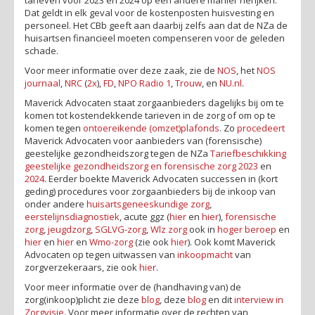
Dat geldt in elk geval voor de kostenposten huisvesting en
personeel. Het CBb geeft aan daarbij zelfs aan dat de NZa de
huisartsen financieel moeten compenseren voor de geleden
schade.
Voor meer informatie over deze zaak, zie de
NOS
, het
NOS
journaal
,
NRC
(
2x
),
FD
,
NPO Radio 1
,
Trouw
, en
NU.nl
.
Maverick Advocaten staat zorgaanbieders dagelijks bij om te
komen tot kostendekkende tarieven in de zorg of om op te
komen tegen
ontoereikende (omzet)plafonds
. Zo
procedeert
Maverick Advocaten voor aanbieders van (forensische)
geestelijke gezondheidszorg tegen de NZa
Tariefbeschikking
geestelijke gezondheidszorg en forensische zorg 2023
en
2024
. Eerder boekte Maverick Advocaten successen in (kort
geding) procedures voor zorgaanbieders bij de inkoop van
onder andere
huisartsgeneeskundige zorg
,
eerstelijnsdiagnostiek
, acute ggz (
hier
en
hier
),
forensische
zorg
,
jeugdzorg
,
SGLVG-zorg
,
Wlz zorg
ook in
hoger beroep
en
hier
en
hier
en
Wmo-zorg
(zie ook
hier
). Ook komt Maverick
Advocaten op tegen uitwassen van
inkoopmacht
van
zorgverzekeraars, zie ook
hier
.
Voor meer informatie over de (handhaving van) de
zorg(inkoop)plicht zie deze
blog
, deze
blog
en dit
interview in
Zorgvisie
. Voor meer informatie over de rechten van