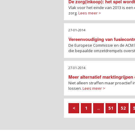
De zorg(inkoop): het spel word
Vlak voor het einde van 2013 is een
zorg.
Lees meer >
27-01-2014
Vereenvoudiging van fusiecontr
De Europese Commissie en de ACM ho
die bepaalde omzetdrempels overst
27-01-2014
Meer alternatief marktingrijpe
Niet alleen straffen maar proactief 
lossen.
Lees meer >
<
1
..
51
52