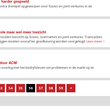
t harder gespeeld
 extra drempel opgeworpen voor fusies en joint ventures in de
ole maar wel meer toezicht
uden toezicht op fusies, overnames en joint ventures. Transacties
ijgen moeten vooraf ter goedkeuring worden voorgelegd.
Lees meer >
n door ACM
in overleg met het bedrijfsleven om problemen in de markt op te
53
54
55
56
57
58
59
>