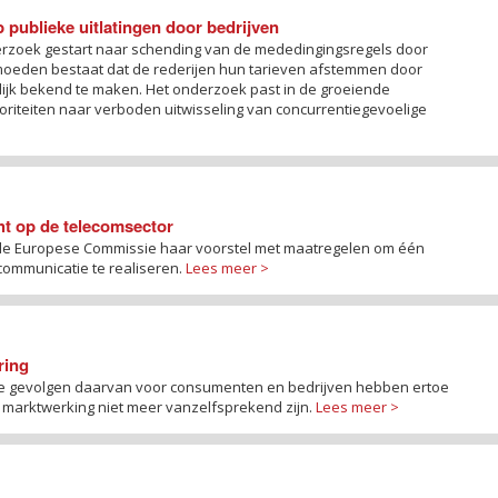
 publieke uitlatingen door bedrijven
rzoek gestart naar schending van de mededingingsregels door
ermoeden bestaat dat de rederijen hun tarieven afstemmen door
lijk bekend te maken. Het onderzoek past in de groeiende
riteiten naar verboden uitwisseling van concurrentiegevoelige
ht op de telecomsector
de Europese Commissie haar voorstel met maatregelen om één
communicatie te realiseren.
Lees meer >
ring
n de gevolgen daarvan voor consumenten en bedrijven hebben ertoe
 marktwerking niet meer vanzelfsprekend zijn.
Lees meer >