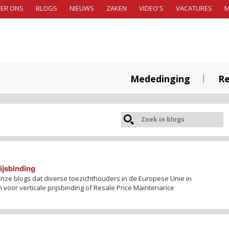
ER ONS
BLOGS
NIEUWS
ZAKEN
VIDEO'S
VACATURES
Mededinging
Re
ijsbinding
onze blogs dat diverse toezichthouders in de Europese Unie in
or verticale prijsbinding of Resale Price Maintenance