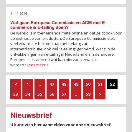
11-11-2014
Wat gaan Europese Commissie en ACM met E-
commerce & E-tailing doen?
De wereld is in toenemende mate online en dat geldt ook voor
de distributie van producten. De Europese Commissie stelt
veel waarde te hechten aan het belang van
internetdistributie, ook wel “e-tailing” genoemd. Wat zijn de
ontwikkelingen van e-tailing in Nederland en in de andere
Europese lidstaten en wat kan hiervan verwacht
worden?
Lees meer >
<
1
..
47
48
49
50
51
52
53
54
55
56
57
..
59
>
Nieuwsbrief
U kunt zich hier aanmelden voor onze nieuwsbrief.