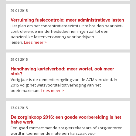
29-01-2015
Verruiming fusiecontrole: meer administratieve lasten
Het plan om het concentratietoezicht uit te breiden naar niet-
controlerende minderheidsdeelnemingen zal tot een
aanzienlijke lastenverzwaring voor bedrijven
leiden.
Lees meer >
29-01-2015
Handhaving kartelverbod: meer wortel, ook meer
stok?
Vorig jaar is de clementieregeling van de ACM verruimd. In
2015 volgt het wetsvoorstel tot verhoging van het
boetemaximum.
Lees meer >
13-01-2015
De zorginkoop 2016: een goede voorbereiding is het
halve werk
Een goed contract met de zorgverzekeraars of zorgkantoren
wordt in toenemende mate een halszaak voor