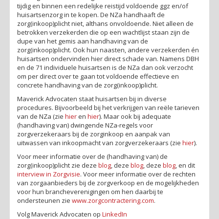
tijdig en binnen een redelijke reistijd voldoende ggz en/of
huisartsenzorg in te kopen. De NZa handhaaft de
zorg(inkoop)plicht niet, althans onvoldoende. Niet alleen de
betrokken verzekerden die op een wachtlijst staan zijn de
dupe van het gemis aan handhaving van de
zorg(inkoop)plicht. Ook hun naasten, andere verzekerden én
huisartsen ondervinden hier direct schade van. Namens DBH
en de 71 individuele huisartsen is de NZa dan ook verzocht
om per direct over te gaan tot voldoende effectieve en
concrete handhaving van de zorg(inkoop)plicht.
Maverick Advocaten staat huisartsen bij in diverse
procedures. Bijvoorbeeld bij het verkrijgen van reële tarieven
van de NZa (zie
hier
en
hier
). Maar ook bij adequate
(handhaving van) dwingende NZa-regels voor
zorgverzekeraars bij de zorginkoop en aanpak van
uitwassen van inkoopmacht van zorgverzekeraars (zie
hier
).
Voor meer informatie over de (handhaving van) de
zorg(inkoop)plicht zie deze
blog
, deze
blog
, deze
blog
, en dit
interview in Zorgvisie
. Voor meer informatie over de rechten
van zorgaanbieders bij de zorgverkoop en de mogelijkheden
voor hun brancheverenigingen om hen daarbij te
ondersteunen zie
www.zorgcontractering.com
.
Volg Maverick Advocaten op
LinkedIn