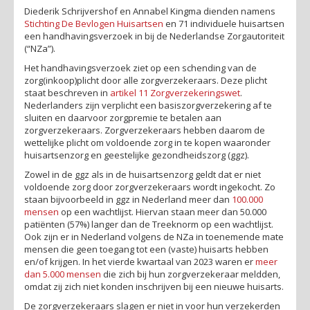
Diederik Schrijvershof en Annabel Kingma dienden namens
Stichting De Bevlogen Huisartsen
en 71 individuele huisartsen
een handhavingsverzoek in bij de Nederlandse Zorgautoriteit
(“NZa”).
Het handhavingsverzoek ziet op een schending van de
zorg(inkoop)plicht door alle zorgverzekeraars. Deze plicht
staat beschreven in
artikel 11 Zorgverzekeringswet
.
Nederlanders zijn verplicht een basiszorgverzekering af te
sluiten en daarvoor zorgpremie te betalen aan
zorgverzekeraars. Zorgverzekeraars hebben daarom de
wettelijke plicht om voldoende zorg in te kopen waaronder
huisartsenzorg en geestelijke gezondheidszorg (ggz).
Zowel in de ggz als in de huisartsenzorg geldt dat er niet
voldoende zorg door zorgverzekeraars wordt ingekocht. Zo
staan bijvoorbeeld in ggz in Nederland meer dan
100.000
mensen
op een wachtlijst. Hiervan staan meer dan 50.000
patiënten (57%) langer dan de Treeknorm op een wachtlijst.
Ook zijn er in Nederland volgens de NZa in toenemende mate
mensen die geen toegang tot een (vaste) huisarts hebben
en/of krijgen. In het vierde kwartaal van 2023 waren er
meer
dan 5.000 mensen
die zich bij hun zorgverzekeraar meldden,
omdat zij zich niet konden inschrijven bij een nieuwe huisarts.
De zorgverzekeraars slagen er niet in voor hun verzekerden