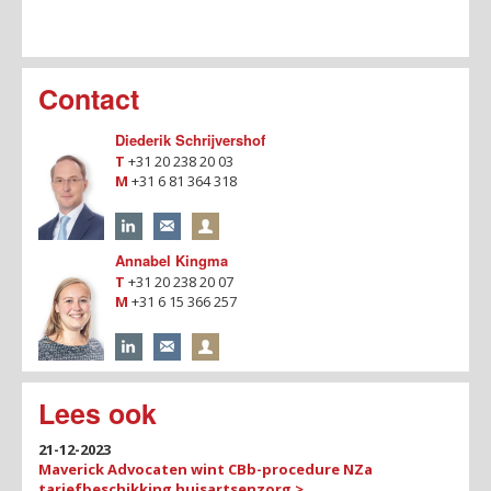
Contact
Diederik Schrijvershof
T
+31 20 238 20 03
M
+31 6 81 364 318
Annabel Kingma
T
+31 20 238 20 07
M
+31 6 15 366 257
Lees ook
21-12-2023
Maverick Advocaten wint CBb-procedure NZa
tariefbeschikking huisartsenzorg >