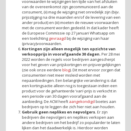
voorwaarden te wijzigingen ten tijde van het afsluiten
van de overeenkomst zijn gecommuniceerd aan de
consument, (ii) mag de wijziging niet onredelijk zijn (bijv.
prijsstijging na drie maanden en/of de levering van een
ander product) en (iii) moeten de nieuwe voorwaarden
met de consument worden gedeeld. In dat kader heeft
de Europese Commissie op 27 januari Whatsapp om
een toelichting
gevraagd
bij de wijziging van haar
(privacy)voorwaarden.
Kortingen zijn alleen mogelijk ten opzichte van
verkoopprijs in voorafgaande 30 dagen.
Per 28 mei
2022 worden de regels voor bedrijven aangescherpt
voor het geven van prijskortingen en prijsvergelijkingen
(zie ook onze eerdere
blog
). Dit moet ervoor zorgen dat
consumenten niet meer misleid worden met
nepaanbiedingen. Een belangrijke verandering is dat
een kortingsactie alleen nog is toegestaan indien een
product voor de gehanteerde ‘van’-prijs is verkocht in
een periode van 30 dagen voorafgaand aan de
aanbieding. De ACM heeft
aangekondigd
boetes aan
bedrijven op te leggen die zich hier niet aan houden.
Gebruik geen nep
likes en nepvolgers.
Er zijn
bedrijven die nepvolgers en neplikes verkopen aan
andere bedrijven om het bedrijf zo populairder te laten
lijken dan het daadwerkelijk is. Hierdoor worden