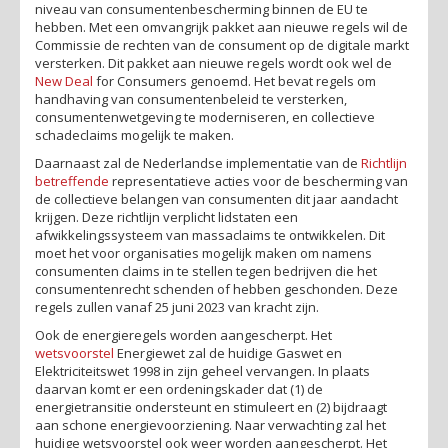
niveau van consumentenbescherming binnen de EU te
hebben. Met een omvangrijk pakket aan nieuwe regels wil de
Commissie de rechten van de consument op de digitale markt
versterken. Dit pakket aan nieuwe regels wordt ook wel de
New Deal
for Consumers genoemd. Het bevat regels om
handhaving van consumentenbeleid te versterken,
consumentenwetgeving te moderniseren, en collectieve
schadeclaims mogelijk te maken.
Daarnaast zal de Nederlandse implementatie van de
Richtlijn
betreffende
representatieve acties voor de bescherming van
de collectieve belangen van consumenten dit jaar aandacht
krijgen. Deze richtlijn verplicht lidstaten een
afwikkelingssysteem van massaclaims te ontwikkelen. Dit
moet het voor organisaties mogelijk maken om namens
consumenten claims in te stellen tegen bedrijven die het
consumentenrecht schenden of hebben geschonden. Deze
regels zullen vanaf 25 juni 2023 van kracht zijn.
Ook de energieregels worden aangescherpt. Het
wetsvoorstel
Energiewet zal de huidige Gaswet en
Elektriciteitswet 1998 in zijn geheel vervangen. In plaats
daarvan komt er een ordeningskader dat (1) de
energietransitie ondersteunt en stimuleert en (2) bijdraagt
aan schone energievoorziening. Naar verwachting zal het
huidige wetsvoorstel ook weer worden aangescherpt. Het