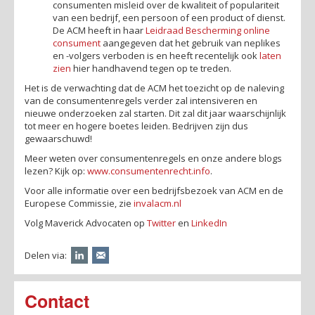
consumenten misleid over de kwaliteit of populariteit
van een bedrijf, een persoon of een product of dienst.
De ACM heeft in haar
Leidraad Bescherming online
consument
aangegeven dat het gebruik van neplikes
en -volgers verboden is en heeft recentelijk ook
laten
zien
hier handhavend tegen op te treden.
Het is de verwachting dat de ACM het toezicht op de naleving
van de consumentenregels verder zal intensiveren en
nieuwe onderzoeken zal starten. Dit zal dit jaar waarschijnlijk
tot meer en hogere boetes leiden. Bedrijven zijn dus
gewaarschuwd!
Meer weten over consumentenregels en onze andere blogs
lezen? Kijk op:
www.consumentenrecht.info
.
Voor alle informatie over een bedrijfsbezoek van ACM en de
Europese Commissie, zie
invalacm.nl
Volg Maverick Advocaten op
Twitter
en
LinkedIn
Delen via:
Contact