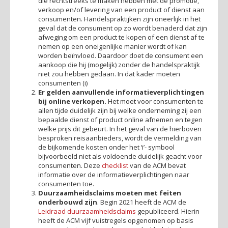
die rechtstreeks te maken hebben met de promotie,
verkoop en/of levering van een product of dienst aan
consumenten. Handelspraktijken zijn oneerlijk in het
geval dat de consument op zo wordt benaderd dat zijn
afweging om een product te kopen of een dienst af te
nemen op een oneigenlijke manier wordt of kan
worden beïnvloed. Daardoor doet de consument een
aankoop die hij (mogelijk) zonder de handelspraktijk
niet zou hebben gedaan. In dat kader moeten
consumenten (i)
Er gelden aanvullende informatieverplichtingen
bij online verkopen.
Het moet voor consumenten te
allen tijde duidelijk zijn bij welke onderneming zij een
bepaalde dienst of product online afnemen en tegen
welke prijs dit gebeurt. In het geval van de hierboven
besproken reisaanbieders, wordt de vermelding van
de bijkomende kosten onder het ‘i’- symbool
bijvoorbeeld niet als voldoende duidelijk geacht voor
consumenten. Deze
checklist
van de ACM bevat
informatie over de informatieverplichtingen naar
consumenten toe.
Duurzaamheidsclaims moeten met feiten
onderbouwd zijn
. Begin 2021 heeft de ACM de
Leidraad duurzaamheidsclaims
gepubliceerd. Hierin
heeft de ACM vijf vuistregels opgenomen op basis