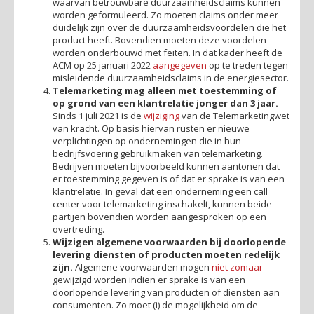
waarvan betrouwbare duurzaamheidsclaims kunnen
worden geformuleerd. Zo moeten claims onder meer
duidelijk zijn over de duurzaamheidsvoordelen die het
product heeft. Bovendien moeten deze voordelen
worden onderbouwd met feiten. In dat kader heeft de
ACM op 25 januari 2022
aangegeven
op te treden tegen
misleidende duurzaamheidsclaims in de energiesector.
Telemarketing mag alleen met toestemming of
op grond van een klantrelatie jonger dan 3 jaar.
Sinds 1 juli 2021 is de
wijziging
van de Telemarketingwet
van kracht. Op basis hiervan rusten er nieuwe
verplichtingen op ondernemingen die in hun
bedrijfsvoering gebruikmaken van telemarketing.
Bedrijven moeten bijvoorbeeld kunnen aantonen dat
er toestemming gegeven is of dat er sprake is van een
klantrelatie. In geval dat een onderneming een call
center voor telemarketing inschakelt, kunnen beide
partijen bovendien worden aangesproken op een
overtreding.
Wijzigen algemene voorwaarden bij doorlopende
levering diensten of producten moeten redelijk
zijn.
Algemene voorwaarden mogen
niet zomaar
gewijzigd worden indien er sprake is van een
doorlopende levering van producten of diensten aan
consumenten. Zo moet (i) de mogelijkheid om de