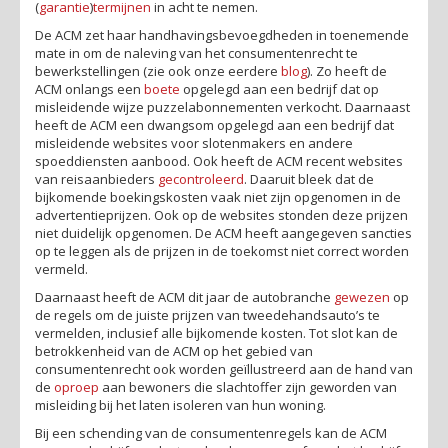
(
garantie
)
termijnen
in acht te nemen.
De ACM zet haar handhavingsbevoegdheden in toenemende
mate in om de naleving van het consumentenrecht te
bewerkstellingen (zie ook onze eerdere
blog
). Zo heeft de
ACM onlangs een
boete
opgelegd aan een bedrijf dat op
misleidende wijze puzzelabonnementen verkocht. Daarnaast
heeft de ACM een dwangsom opgelegd aan een bedrijf dat
misleidende websites voor slotenmakers en andere
spoeddiensten aanbood. Ook heeft de ACM recent websites
van reisaanbieders
gecontroleerd
. Daaruit bleek dat de
bijkomende boekingskosten vaak niet zijn opgenomen in de
advertentieprijzen. Ook op de websites stonden deze prijzen
niet duidelijk opgenomen. De ACM heeft aangegeven sancties
op te leggen als de prijzen in de toekomst niet correct worden
vermeld.
Daarnaast heeft de ACM dit jaar de autobranche
gewezen
op
de regels om de juiste prijzen van tweedehandsauto’s te
vermelden, inclusief alle bijkomende kosten. Tot slot kan de
betrokkenheid van de ACM op het gebied van
consumentenrecht ook worden geïllustreerd aan de hand van
de
oproep
aan bewoners die slachtoffer zijn geworden van
misleiding bij het laten isoleren van hun woning.
Bij een schending van de consumentenregels kan de ACM