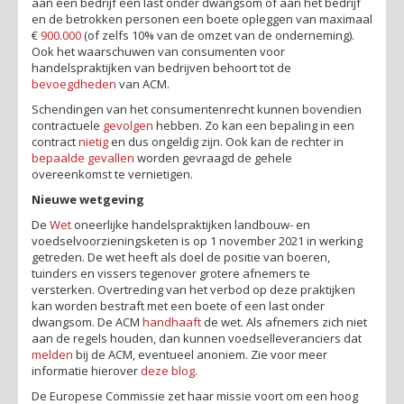
aan een bedrijf een last onder dwangsom of aan het bedrijf
en de betrokken personen een boete opleggen van maximaal
€
900.000
(of zelfs 10% van de omzet van de onderneming).
Ook het waarschuwen van consumenten voor
handelspraktijken van bedrijven behoort tot
de
bevoegdheden
van ACM.
Schendingen van het consumentenrecht kunnen bovendien
contractuele
gevolgen
hebben. Zo kan een bepaling in een
contract
nietig
en dus ongeldig zijn. Ook kan de rechter in
bepaalde gevallen
worden gevraagd de gehele
overeenkomst te vernietigen.
Nieuwe wetgeving
De
Wet
oneerlijke handelspraktijken landbouw- en
voedselvoorzieningsketen is op 1 november 2021 in werking
getreden. De wet heeft als doel de positie van boeren,
tuinders en vissers tegenover grotere afnemers te
versterken.
Overtreding van het verbod op deze praktijken
kan worden bestraft met een boete of een last onder
dwangsom. De ACM
handhaaft
de wet. Als afnemers zich niet
aan de regels houden, dan kunnen voedselleveranciers dat
melden
bij de ACM, eventueel anoniem. Zie voor meer
informatie hierover
deze blog
.
De Europese Commissie zet haar missie voort om een hoog