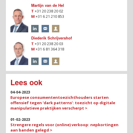
Martijn van de Hel
T
+31 20 238 20 02
M
+31 6 21 210 853
Diederik Schrijvershof
T
+31 20 238 20 03
M
+31 6 81 364 318
Lees ook
04-04-2023
Europese consumententoezichthouders starten
offensief tegen ‘dark patterns’: toezicht op digitale
manipulatieve praktijken verscherpt >
01-02-2023
Strengere regels voor (online) verkoop: nepkortingen
aan banden gelegd >