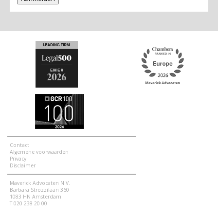
Contact
Algemene voorwaarden
Privacy
Disclaimer
Maverick Advocaten N.V.
Barbara Strozzilaan 360
1083 HN Amsterdam
T 020 238 20 00