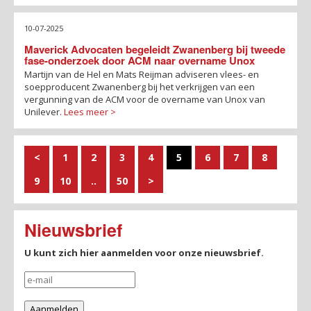
10-07-2025
Maverick Advocaten begeleidt Zwanenberg bij tweede
fase-onderzoek door ACM naar overname Unox
Martijn van de Hel en Mats Reijman adviseren vlees- en
soepproducent Zwanenberg bij het verkrijgen van een
vergunning van de ACM voor de overname van Unox van
Unilever.
Lees meer >
<
1
2
3
4
5
6
7
8
9
10
..
50
>
Nieuwsbrief
U kunt zich hier aanmelden voor onze nieuwsbrief.