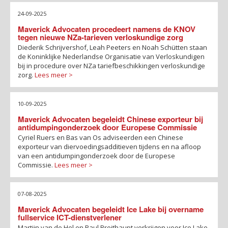
24-09-2025
Maverick Advocaten procedeert namens de KNOV
tegen nieuwe NZa-tarieven verloskundige zorg
Diederik Schrijvershof, Leah Peeters en Noah Schütten staan
de Koninklijke Nederlandse Organisatie van Verloskundigen
bij in procedure over NZa tariefbeschikkingen verloskundige
zorg.
Lees meer >
10-09-2025
Maverick Advocaten begeleidt Chinese exporteur bij
antidumpingonderzoek door Europese Commissie
Cyriel Ruers en Bas van Os adviseerden een Chinese
exporteur van diervoedingsadditieven tijdens en na afloop
van een antidumpingonderzoek door de Europese
Commissie.
Lees meer >
07-08-2025
Maverick Advocaten begeleidt Ice Lake bij overname
fullservice ICT-dienstverlener
Martijn van de Hel en Paul Breithaupt verkrijgen voor Ice Lake