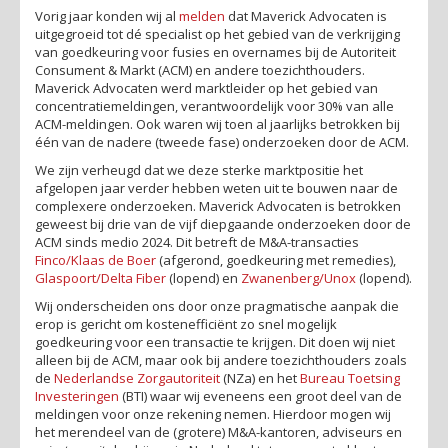
Vorig jaar konden wij al
melden
dat Maverick Advocaten is
uitgegroeid tot dé specialist op het gebied van de verkrijging
van goedkeuring voor fusies en overnames bij de Autoriteit
Consument & Markt (ACM) en andere toezichthouders.
Maverick Advocaten werd marktleider op het gebied van
concentratiemeldingen, verantwoordelijk voor 30% van alle
ACM-meldingen. Ook waren wij toen al jaarlijks betrokken bij
één van de nadere (tweede fase) onderzoeken door de ACM.
We zijn verheugd dat we deze sterke marktpositie het
afgelopen jaar verder hebben weten uit te bouwen naar de
complexere onderzoeken. Maverick Advocaten is betrokken
geweest bij drie van de vijf diepgaande onderzoeken door de
ACM sinds medio 2024. Dit betreft de M&A-transacties
Finco/Klaas de Boer
(afgerond, goedkeuring met remedies),
Glaspoort/Delta Fiber
(lopend) en
Zwanenberg/Unox
(lopend).
Wij onderscheiden ons door onze pragmatische aanpak die
erop is gericht om kostenefficiënt zo snel mogelijk
goedkeuring voor een transactie te krijgen. Dit doen wij niet
alleen bij de ACM, maar ook bij andere toezichthouders zoals
de
Nederlandse Zorgautoriteit
(NZa) en het
Bureau Toetsing
Investeringen
(BTI) waar wij eveneens een groot deel van de
meldingen voor onze rekening nemen. Hierdoor mogen wij
het merendeel van de (grotere) M&A-kantoren, adviseurs en