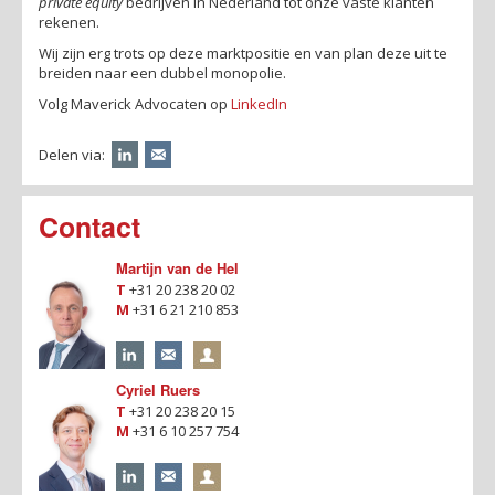
private equity
bedrijven in Nederland tot onze vaste klanten
rekenen.
Wij zijn erg trots op deze marktpositie en van plan deze uit te
breiden naar een dubbel monopolie.
Volg Maverick Advocaten op
LinkedIn
Delen via:
Contact
Martijn van de Hel
T
+31 20 238 20 02
M
+31 6 21 210 853
Cyriel Ruers
T
+31 20 238 20 15
M
+31 6 10 257 754