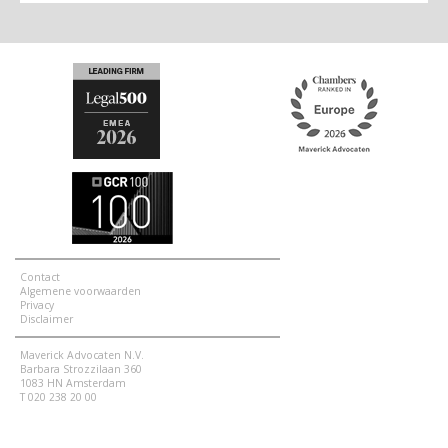
Contact
Algemene voorwaarden
Privacy
Disclaimer
Maverick Advocaten N.V.
Barbara Strozzilaan 360
1083 HN Amsterdam
T 020 238 20 00