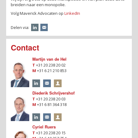
breiden naar een monopolie.
Volg Maverick Advocaten op
LinkedIn
Delen via:
Contact
Martijn van de Hel
T
+31 20 238 20 02
M
+31 6 21 210 853
Diederik Schrijvershof
T
+31 20 238 20 03
M
+31 6 81 364 318
Cyriel Ruers
T
+31 20 238 20 15