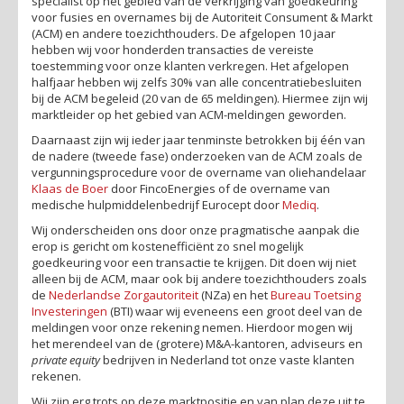
specialist op het gebied van de verkrijging van goedkeuring
voor fusies en overnames bij de Autoriteit Consument & Markt
(ACM) en andere toezichthouders. De afgelopen 10 jaar
hebben wij voor honderden transacties de vereiste
toestemming voor onze klanten verkregen. Het afgelopen
halfjaar hebben wij zelfs 30% van alle concentratiebesluiten
bij de ACM begeleid (20 van de 65 meldingen). Hiermee zijn wij
marktleider op het gebied van ACM-meldingen geworden.
Daarnaast zijn wij ieder jaar tenminste betrokken bij één van
de nadere (tweede fase) onderzoeken van de ACM zoals de
vergunningsprocedure voor de overname van oliehandelaar
Klaas de Boer
door FincoEnergies of de overname van
medische hulpmiddelenbedrijf Eurocept door
Mediq
.
Wij onderscheiden ons door onze pragmatische aanpak die
erop is gericht om kostenefficiënt zo snel mogelijk
goedkeuring voor een transactie te krijgen. Dit doen wij niet
alleen bij de ACM, maar ook bij andere toezichthouders zoals
de
Nederlandse Zorgautoriteit
(NZa) en het
Bureau Toetsing
Investeringen
(BTI)
waar wij eveneens een groot deel van de
meldingen voor onze rekening nemen
. Hierdoor mogen wij
het merendeel van de (grotere) M&A-kantoren, adviseurs en
private equity
bedrijven in Nederland tot onze vaste klanten
rekenen.
Wij zijn erg trots op deze marktpositie en van plan deze uit te