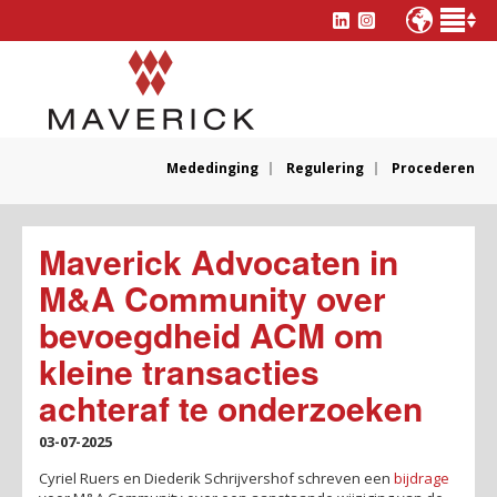
Mededinging
Regulering
Procederen
Maverick Advocaten in
M&A Community over
bevoegdheid ACM om
kleine transacties
achteraf te onderzoeken
03-07-2025
Cyriel Ruers en Diederik Schrijvershof schreven een
bijdrage