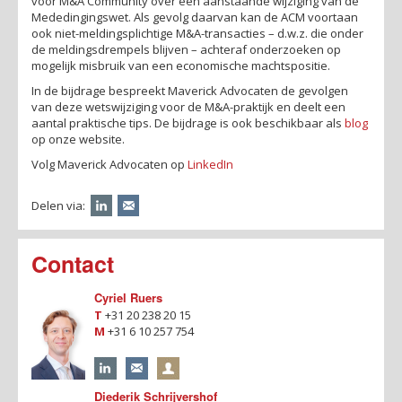
voor M&A Community over een aanstaande wijziging van de
Mededingingswet. Als gevolg daarvan kan de ACM voortaan
ook niet-meldingsplichtige M&A-transacties – d.w.z. die onder
de meldingsdrempels blijven – achteraf onderzoeken op
mogelijk misbruik van een economische machtspositie.
In de bijdrage bespreekt Maverick Advocaten de gevolgen
van deze wetswijziging voor de M&A-praktijk en deelt een
aantal praktische tips. De bijdrage is ook beschikbaar als
blog
op onze website.
Volg Maverick Advocaten op
LinkedIn
Delen via:
Contact
Cyriel Ruers
T
+31 20 238 20 15
M
+31 6 10 257 754
Diederik Schrijvershof