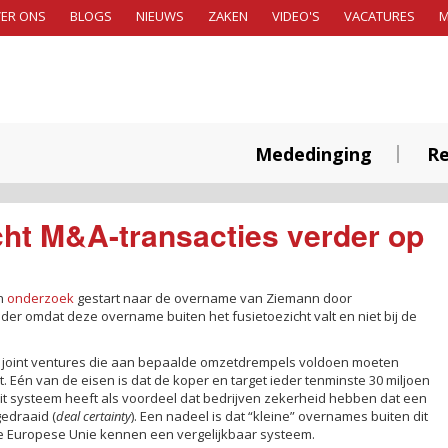
ER ONS
BLOGS
NIEUWS
ZAKEN
VIDEO'S
VACATURES
Mededinging
Re
cht M&A-transacties verder op
en
onderzoek
gestart naar de overname van Ziemann door
onder omdat deze overname buiten het fusietoezicht valt en niet bij de
) joint ventures die aan bepaalde omzetdrempels voldoen moeten
 Eén van de eisen is dat de koper en target ieder tenminste 30 miljoen
it systeem heeft als voordeel dat bedrijven zekerheid hebben dat een
gedraaid (
deal certainty
). Een nadeel is dat “kleine” overnames buiten dit
de Europese Unie kennen een vergelijkbaar systeem.