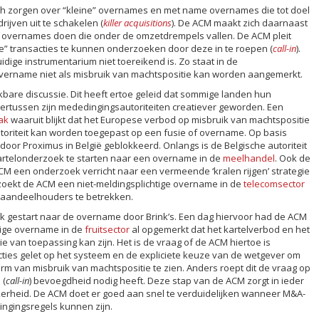
h zorgen over “kleine” overnames en met name overnames die tot doel
ijven uit te schakelen (
killer acquisitions
). De ACM maakt zich daarnaast
ng overnames doen die onder de omzetdrempels vallen. De ACM pleit
” transacties te kunnen onderzoeken door deze in te roepen (
call-in
).
uidige instrumentarium niet toereikend is. Zo staat in de
vername niet als misbruik van machtspositie kan worden aangemerkt.
jkbare discussie. Dit heeft ertoe geleid dat sommige landen hun
rtussen zijn mededingingsautoriteiten creatiever geworden. Een
ak
waaruit blijkt dat het Europese verbod op misbruik van machtspositie
oriteit kan worden toegepast op een fusie of overname. Op basis
door Proximus in België geblokkeerd. Onlangs is de Belgische autoriteit
artelonderzoek te starten naar een overname in de
meelhandel
. Ook de
CM een onderzoek verricht naar een vermeende ‘kralen rijgen’ strategie
zoekt de ACM een niet-meldingsplichtige overname in de
telecomsector
 aandeelhouders te betrekken.
 gestart naar de overname door Brink’s. Een dag hiervoor had de ACM
tige overname in de
fruitsector
al opgemerkt dat het kartelverbod en het
 van toepassing kan zijn. Het is de vraag of de ACM hiertoe is
ties gelet op het systeem en de expliciete keuze van de wetgever om
rm van misbruik van machtspositie te zien. Anders roept dit de vraag op
 (
call-in
) bevoegdheid nodig heeft. Deze stap van de ACM zorgt in ieder
rheid. De ACM doet er goed aan snel te verduidelijken wanneer M&A-
ingingsregels kunnen zijn.