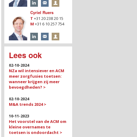
Cyriel Ruers
T
+31 20 238 20 15
M
+31 6 10 257 754
Lees ook
02-10-2024
NZa wil intensiever en ACM
meer zorgfusies toetsen:
wanneer krijgen zij meer
bevoegdheden? >
02-10-2024
M&A trends 2024 >
10-11-2023
Het voorstel van de ACM om
kleine overnames te
toetsen is ondoordacht >