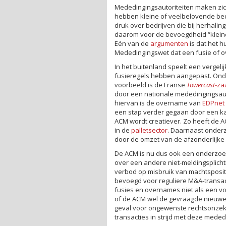
Mededingingsautoriteiten maken zic
hebben kleine of veelbelovende bedr
druk over bedrijven die bij herhali
daarom voor de bevoegdheid “kleine
Eén van de
argumenten
is dat het h
Mededingingswet dat een fusie of o
In het buitenland speelt een vergeli
fusieregels hebben aangepast. Onde
voorbeeld is de Franse
Towercast
-za
door een nationale mededingingsaut
hiervan is de overname van
EDPnet
een stap verder gegaan door een k
ACM wordt creatiever. Zo heeft de A
in de
palletsector
. Daarnaast onder
door de omzet van de afzonderlijke
De ACM is nu dus ook een onderzoek
over een andere niet-meldingsplich
verbod op misbruik van machtspositie
bevoegd voor reguliere M&A-transac
fusies en overnames niet als een vo
of de ACM wel de gevraagde nieuwe
geval voor ongewenste rechtsonzeke
transacties in strijd met deze meded