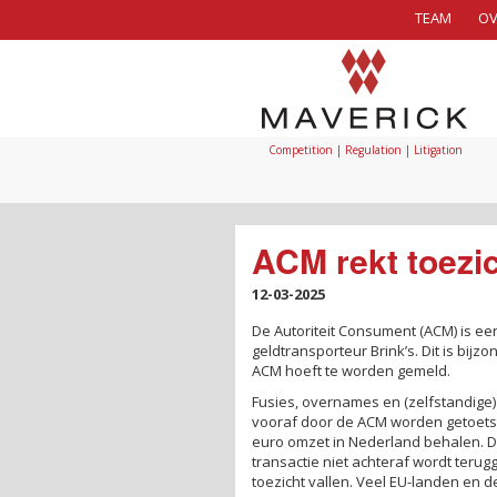
TEAM
OV
Competition | Regulation | Litigation
ACM rekt toezi
12-03-2025
De Autoriteit Consument (ACM) is e
geldtransporteur Brink’s. Dit is bijz
ACM hoeft te worden gemeld.
Fusies, overnames en (zelfstandige
vooraf door de ACM worden getoetst.
euro omzet in Nederland behalen. D
transactie niet achteraf wordt terug
toezicht vallen. Veel EU-landen en 