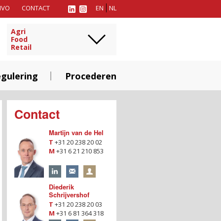
MVO
CONTACT
EN
NL
Agri
Food
Retail
gulering
Procederen
Contact
Martijn van de Hel
T
+31 20 238 20 02
M
+31 6 21 210 853
Diederik
Schrijvershof
T
+31 20 238 20 03
M
+31 6 81 364 318