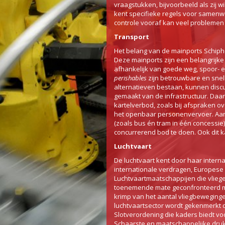
vraagstukken, bijvoorbeeld als zij
kent specifieke regels voor samenwe
controle vooraf kan veel probleme
Transport
Het belang van de mainports Schiph
Deze mainports zijn een belangrijke 
afhankelijk van goede weg, spoor- e
perishables
zijn betrouwbare en snel
alternatieven bestaan, kunnen dis
gemaakt van de infrastructuur. Daarn
kartelverbod, zoals bij afspraken o
het openbaar personenvervoer. Aan
(zoals bus én tram in één concess
concurrerend bod te doen. Ook dit k
Luchtvaart
De luchtvaart kent door haar intern
internationale verdragen, Europese 
Luchtvaartmaatschappijen die vlieg
toenemende mate geconfronteerd m
krimp van het aantal vliegbeweging
luchtvaartsector wordt gekenmerkt d
Slotverordening die kaders biedt vo
Schaarste en maatschappelijke druk