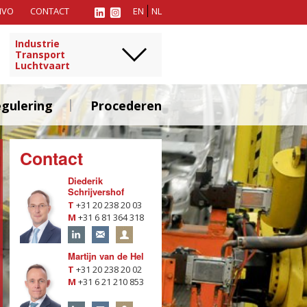
MVO
CONTACT
EN
NL
Industrie
Transport
Luchtvaart
gulering
Procederen
Contact
Diederik
Schrijvershof
T
+31 20 238 20 03
M
+31 6 81 364 318
Martijn van de Hel
T
+31 20 238 20 02
M
+31 6 21 210 853