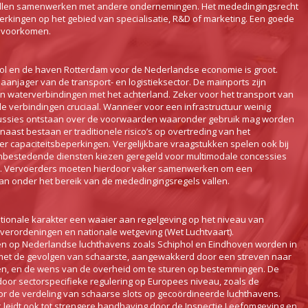
 willen samenwerken met andere ondernemingen. Het mededingingsrecht
rkingen op het gebied van specialisatie, R&D of marketing. Een goede
n voorkomen.
ol en de haven Rotterdam voor de Nederlandse economie is groot.
aanjager van de transport- en logistieksector. De mainports zijn
n waterverbindingen met het achterland. Zeker voor het transport van
le verbindingen cruciaal. Wanneer voor een infrastructuur weinig
cussies ontstaan over de voorwaarden waaronder gebruik mag worden
aast bestaan er traditionele risico’s op overtreding van het
ver capaciteitsbeperkingen. Vergelijkbare vraagstukken spelen ook bij
bestedende diensten kiezen geregeld voor multimodale concessies
ie). Vervoerders moeten hierdoor vaker samenwerken om een
an onder het bereik van de mededingingsregels vallen.
ationale karakter een waaier aan regelgeving op het niveau van
verordeningen en nationale wetgeving (Wet Luchtvaart).
en op Nederlandse luchthavens zoals Schiphol en Eindhoven worden in
et de gevolgen van schaarste, aangewakkerd door een streven naar
en, en de wens van de overheid om te sturen op bestemmingen. De
oor sectorspecifieke regulering op Europees niveau, zoals de
or de verdeling van schaarse slots op gecoördineerde luchthavens.
 leidt ook tot strengere handhaving door de Inspectie Leefomgeving en