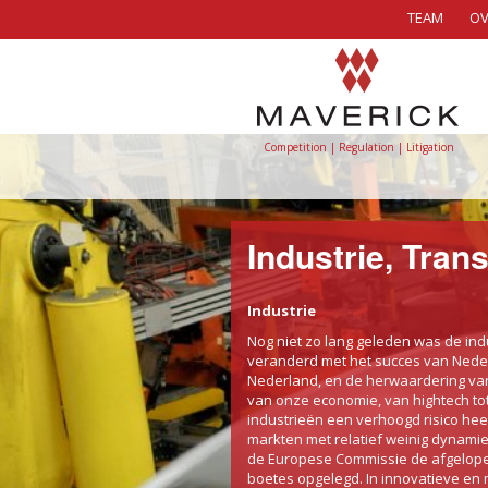
TEAM
OV
Competition | Regulation | Litigation
Industrie, Tran
Industrie
Nog niet zo lang geleden was de ind
veranderd met het succes van Neder
Nederland, en de herwaardering van 
van onze economie, van hightech tot
industrieën een verhoogd risico heef
markten met relatief weinig dynamie
de Europese Commissie de afgelopen
boetes opgelegd. In innovatieve e