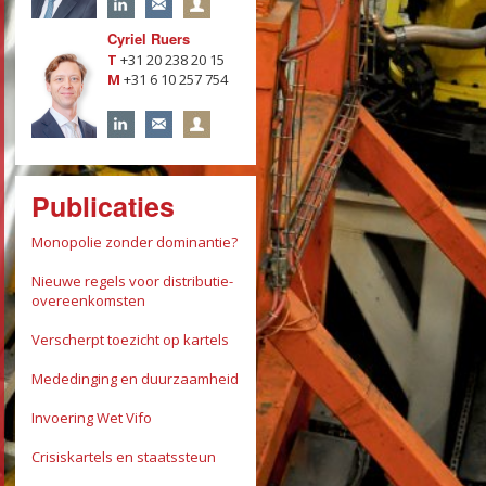
Cyriel Ruers
T
+31 20 238 20 15
M
+31 6 10 257 754
Publicaties
Monopolie zonder dominantie?
Nieuwe regels voor distributie­
overeenkomsten
Verscherpt toezicht op kartels
Mededinging en duurzaamheid
Invoering Wet Vifo
Crisiskartels en staatssteun