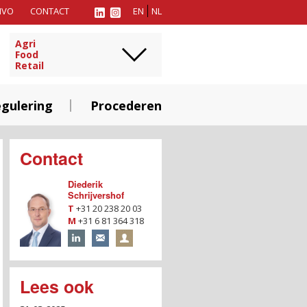
MVO
CONTACT
EN
NL
Agri
Food
Retail
gulering
Procederen
Contact
Diederik
Schrijvershof
T
+31 20 238 20 03
M
+31 6 81 364 318
Lees ook