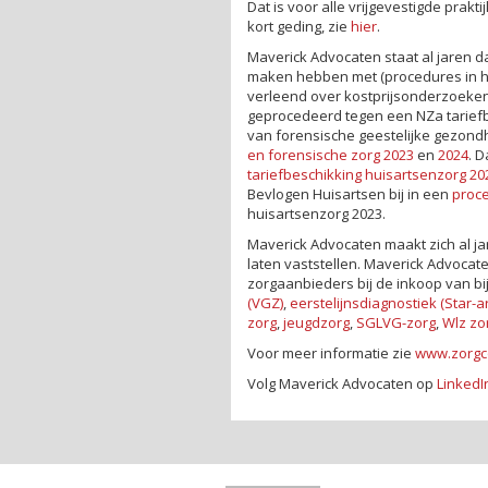
Dat is voor alle vrijgevestigde prakt
kort geding, zie
hier
.
Maverick Advocaten staat al jaren da
maken hebben met (procedures in het
verleend over kostprijsonderzoeken 
geprocedeerd tegen een NZa tarief
van forensische geestelijke gezond
en forensische zorg 2023
en
2024
. 
tariefbeschikking huisartsenzorg 20
Bevlogen Huisartsen bij in een
proc
huisartsenzorg 2023.
Maverick Advocaten maakt zich al ja
laten vaststellen. Maverick Advocat
zorgaanbieders bij de inkoop van b
(VGZ)
,
eerstelijnsdiagnostiek (Star-ar
zorg
,
jeugdzorg
,
SGLVG-zorg
,
Wlz zo
Voor meer informatie zie
www.zorgc
Volg Maverick Advocaten op
LinkedI