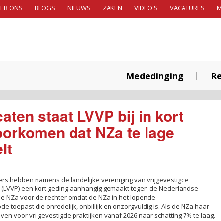
ER ONS
BLOGS
NIEUWS
ZAKEN
VIDEO'S
VACATURES
Mededinging
Re
ten staat LVVP bij in kort
oorkomen dat NZa te lage
lt
ers hebben namens de landelijke vereniging van vrijgevestigde
(LVVP) een kort geding aanhangig gemaakt tegen de Nederlandse
 de NZa voor de rechter omdat de NZa in het lopende
 toepast die onredelijk, onbillijk en onzorgvuldig is. Als de NZa haar
even voor vrijgevestigde praktijken vanaf 2026 naar schatting 7% te laag.