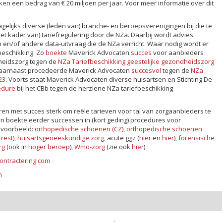
ijken een bedrag van € 20 miljoen per jaar. Voor meer informatie over dit
gelijks diverse (leden van) branche- en beroepsverenigingen bij die te
 kader van) tariefregulering door de NZa. Daarbij wordt advies
en/of andere data-uitvraag die de NZa verricht. Waar nodig wordt er
beschikking. Zo
boekte
Maverick Advocaten
succes
voor aanbieders
heidszorg tegen de
NZa Tariefbeschikking geestelijke gezondheidszorg
Daarnaast procedeerde Maverick Advocaten
succesvol
tegen de
NZa
23
. Voorts staat Maverick Advocaten diverse huisartsen en Stichting De
edure
bij het CBb tegen de herziene NZa tariefbeschikking
ren met succes sterk om reële tarieven voor tal van zorgaanbieders te
en boekte eerder successen in (kort geding) procedures voor
ijvoorbeeld:
orthopedische schoenen (CZ)
,
orthopedische schoenen
rest)
,
huisartsgeneeskundige zorg
, acute ggz (
hier
en
hier
),
forensische
rg
(ook in
hoger beroep
),
Wmo-zorg
(zie ook
hier
).
ontractering.com
n