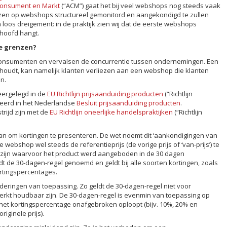
 Consument en Markt
(“ACM”) gaat het bij veel webshops nog steeds vaak
rijzen op webshops structureel gemonitord en aangekondigd te zullen
 loos dreigement: in de praktijk zien wij dat de eerste webshops
hoofd hangt.
de grenzen?
 consumenten en vervalsen de concurrentie tussen ondernemingen. Een
 houdt, kan namelijk klanten verliezen aan een webshop die klanten
n.
neergelegd in de
EU Richtlijn prijsaanduiding producten
(“Richtlijn
teerd in het Nederlandse
Besluit prijsaanduiding producten
.
rijd zijn met de
EU Richtlijn oneerlijke handelspraktijken
(“Richtlijn
an om kortingen te presenteren. De wet noemt dit ‘aankondigingen van
e webshop wel steeds de referentieprijs (de vorige prijs of ‘van-prijs’) te
s zijn waarvoor het product werd aangeboden in de 30 dagen
dt de 30-dagen-regel genoemd en geldt bij alle soorten kortingen, zoals
rtingspercentages.
nderingen van toepassing. Zo geldt de 30-dagen-regel niet voor
erkt houdbaar zijn. De 30-dagen-regel is evenmin van toepassing op
het kortingspercentage onafgebroken oploopt (bijv. 10%, 20% en
riginele prijs).