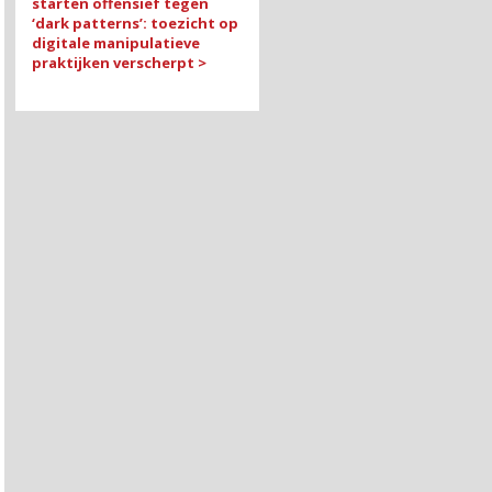
starten offensief tegen
‘dark patterns’: toezicht op
digitale manipulatieve
praktijken verscherpt >