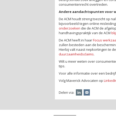
consumentenrecht overtreden.
Andere aandachtspunten voor 
De ACM houdt streng toezicht op n
bijvoorbeeld tegen online misleiding
onderzoeken
die de ACM de afgelop
handhavingspraktijk van de ACM
bli
De ACM heeft in haar
Focus werkza
zullen besteden aan de bescherming
Hierbij valt naast nepkortingen te 
duurzaamheidsclaims
.
Wilt u meer weten over consumenten
tips.
Voor alle informatie over een bedr
Volg Maverick Advocaten op
LinkedI
Delen via: