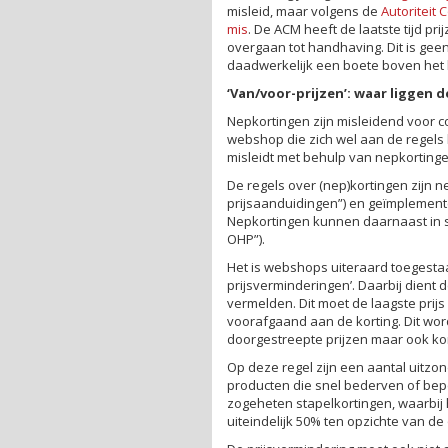
misleid, maar volgens de
Autoriteit
mis
. De ACM heeft de laatste tijd p
overgaan tot handhaving. Dit is geen
daadwerkelijk een boete boven het 
‘Van/voor-prijzen’: waar liggen 
Nepkortingen zijn misleidend voor
webshop die zich wel aan de regels
misleidt met behulp van nepkortinge
De regels over (nep)kortingen zijn 
prijsaanduidingen”) en geïmplemen
Nepkortingen kunnen daarnaast in st
OHP”).
Het is webshops uiteraard toegesta
prijsverminderingen’. Daarbij dient d
vermelden. Dit moet de laagste prij
voorafgaand aan de korting. Dit wor
doorgestreepte prijzen maar ook ko
Op deze regel zijn een aantal uitzo
producten die snel bederven of bep
zogeheten stapelkortingen, waarbij 
uiteindelijk 50% ten opzichte van de o