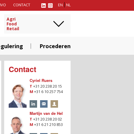
MVO
CONTACT
EN
NL
Agri
Food
Retail
gulering
Procederen
Contact
Cyriel Ruers
T
+31 20 238 20 15
M
+31 6 10 257 754
Martijn van de Hel
T
+31 20 238 20 02
M
+31 6 21 210 853