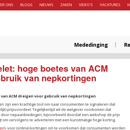
ER ONS
BLOGS
NIEUWS
ZAKEN
VIDEO'S
VACATURES
Mededinging
Re
let: hoge boetes van ACM
ebruik van nepkortingen
van ACM dreigen voor gebruik van nepkortingen
gen zijn een krachtige tool om naar consumenten te signaleren dat
elijk) prijsvoordeel. Tegelijkertijd wil de wetgever voorkomen dat
 door nepaanbiedingen, bijvoorbeeld doordat een webshop de prijs
t om vervolgens te adverteren met een kunstmatige hoge korting.
gels
voor (online) kortingen om te voorkomen dat consumenten worden