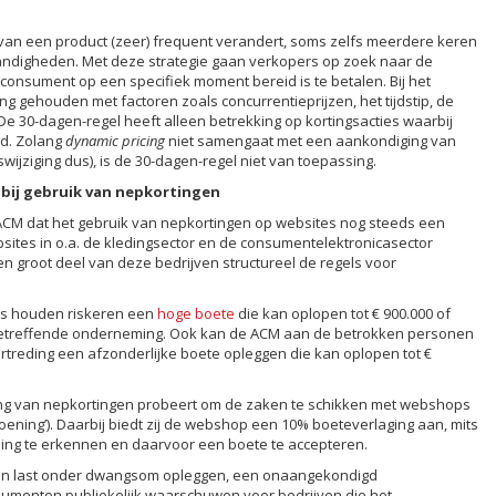
s van een product (zeer) frequent verandert, soms zelfs meerdere keren
andigheden. Met deze strategie gaan verkopers op zoek naar de
 consument op een specifiek moment bereid is te betalen. Bij het
g gehouden met factoren zoals concurrentieprijzen, het tijdstip, de
e 30-dagen-regel heeft alleen betrekking op kortingsacties waarbij
gd. Zolang
dynamic pricing
niet samengaat met een aankondiging van
jswijziging dus), is de 30-dagen-regel niet van toepassing.
bij gebruik van nepkortingen
CM dat het gebruik van nepkortingen op websites nog steeds een
sites in o.a. de kledingsector en de consumentelektronicasector
 groot deel van deze bedrijven structureel de regels voor
ls houden riskeren een
hoge boete
die kan oplopen tot € 900.000 of
betreffende onderneming. Ook kan de ACM aan de betrokken personen
vertreding een afzonderlijke boete opleggen die kan oplopen tot €
ing van nepkortingen probeert om de zaken te schikken met webshops
ning’). Daarbij biedt zij de webshop een 10% boeteverlaging aan, mits
ing te erkennen en daarvoor een boete te accepteren.
en last onder dwangsom opleggen, een onaangekondigd
umenten publiekelijk waarschuwen voor bedrijven die het