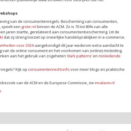
webshops
aleving van de consumentenregels. Bescherming van consumenten,
, speelt een
grote rol
binnen de ACM. Zo is 70 tot 80% van alle
en jaren startte, gerelateerd aan consumentenbescherming. Uit de
jkt
dat zij streng toeziet op oneerlijke handelspraktijken in e-commerce.
amheden voor 2024
aangekondigd dit jaar wederom extra aandacht te
 van de online consument en het voorkomen van (online) misleiding.
denken aan het gebruik van zogeheten ‘
dark patterns’
en
misleidende
regels? Kijk op
consumentenrecht.info
voor meer blogs en praktische
ijfsbezoek van de ACM en de Europese Commissie, zie
invalacm.nl
n