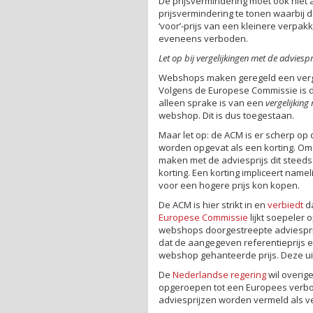
De prijsvermindering moet ook niet 
prijsvermindering te tonen waarbij 
‘voor’-prijs van een kleinere verpak
eveneens verboden.
Let op bij vergelijkingen met de adviespr
Webshops maken geregeld een vergeli
Volgens de Europese Commissie is de
alleen sprake is van een
vergelijking
webshop. Dit is dus toegestaan.
Maar let op: de ACM is er scherp op
worden opgevat als een korting. O
maken met de adviesprijs dit steeds
korting. Een korting impliceert nam
voor een hogere prijs kon kopen.
De ACM is hier strikt in en
verbiedt
da
Europese Commissie
lijkt soepeler 
webshops doorgestreepte adviesprij
dat de aangegeven referentieprijs 
webshop gehanteerde prijs. Deze uit
De
Nederlandse regering
wil overige
opgeroepen tot een Europees verbod
adviesprijzen worden vermeld als ve