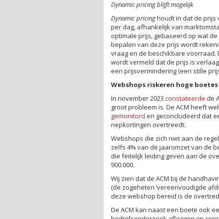
Dynamic pricing blijft mogelijk
Dynamic pricing
houdt in dat de prij
per dag, afhankelijk van marktomst
optimale prijs, gebaseerd op wat de
bepalen van deze prijs wordt rekenin
vraag en de beschikbare voorraad. D
wordt vermeld dat de prijs is verlaa
een prijsvermindering (een stille pri
Webshops riskeren hoge boetes 
In november 2023
constateerde
de A
groot probleem is. De ACM heeft web
gemonitord
en geconcludeerd dat een
nepkortingen overtreedt.
Webshops die zich niet aan de rege
zelfs 4% van de jaaromzet van de 
die feitelijk leiding geven aan de o
900.000.
Wij zien dat de ACM bij de handhav
(de zogeheten ‘vereenvoudigde afdoe
deze webshop bereid is de overtred
De ACM kan naast een boete ook e
bedrijfsonderzoek afleggen en cons