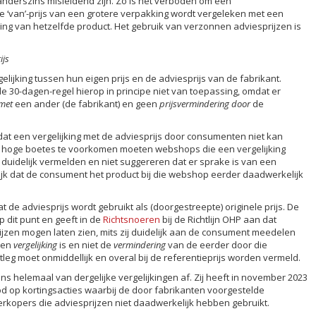
anderszins misleidend zijn. Zo is het verboden om een
de ‘van’-prijs van een grotere verpakking wordt vergeleken met een
king van hetzelfde product. Het gebruik van verzonnen adviesprijzen is
ijs
jking tussen hun eigen prijs en de adviesprijs van de fabrikant.
 30-dagen-regel hierop in principe niet van toepassing, omdat er
 met
een ander (de fabrikant) en geen
prijsvermindering door
de
 dat een vergelijking met de adviesprijs door consumenten niet kan
m hoge boetes te voorkomen moeten webshops die een vergelijking
 duidelijk vermelden en niet suggereren dat er sprake is van een
elijk dat de consument het product bij die webshop eerder daadwerkelijk
t de adviesprijs wordt gebruikt als (doorgestreepte) originele prijs. De
op dit punt en geeft in de
Richtsnoeren
bij de Richtlijn OHP aan dat
zen mogen laten zien, mits zij duidelijk aan de consument meedelen
een
vergelijking
is en niet de
vermindering
van de eerder door die
leg moet onmiddellijk en overal bij de referentieprijs worden vermeld.
ns helemaal van dergelijke vergelijkingen af. Zij heeft in november 2023
 op kortingsacties waarbij de door fabrikanten voorgestelde
rkopers die adviesprijzen niet daadwerkelijk hebben gebruikt.