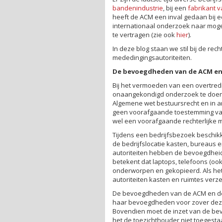
bandenindustrie
, bij een
fabrikant v
heeft de ACM een inval gedaan bij 
internationaal onderzoek naar moge
te vertragen (zie ook
hier
).
In deze blog staan we stil bij de r
mededingingsautoriteiten.
De bevoegdheden van de ACM en
Bij het vermoeden van een overtr
onaangekondigd onderzoek te doen bi
Algemene wet bestuursrecht en in ar
geen voorafgaande toestemming van
wel een voorafgaande rechterlijke m
Tijdens een bedrijfsbezoek beschik
de bedrijfslocatie kasten, bureaus
autoriteiten hebben de bevoegdheid
betekent dat laptops, telefoons (o
onderworpen en gekopieerd. Als he
autoriteiten kasten en ruimtes verz
De bevoegdheden van de ACM en de 
haar bevoegdheden voor zover deze r
Bovendien moet de inzet van de be
het de toezichthouder niet toegestaa