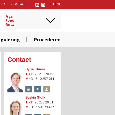
MVO
CONTACT
EN
NL
Agri
Food
Retail
gulering
Procederen
Contact
Cyriel Ruers
T
+31 20 238 20 15
M
+31 6 10 257 754
Saskia Stolk
T
+31 20 238 20 01
M
+31 6 50 979 477