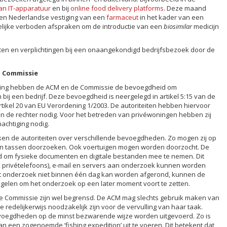
an IT-apparatuur
en bij
online food delivery platforms
. Deze maand
een Nederlandse vestiging van een
farmaceut
in het kader van een
lijke verboden afspraken om de introductie van een
biosimilar
medicijn
echten en verplichtingen bij een onaangekondigd bedrijfsbezoek door de
 Commissie
eding hebben de ACM en de Commissie de bevoegdheid om
j een bedrijf. Deze bevoegdheid is neergelegd in artikel 5:15 van de
tikel 20 van EU Verordening 1/2003. De autoriteiten hebben hiervoor
 de rechter nodig. Voor het betreden van privéwoningen hebben zij
achtiging nodig.
ken de autoriteiten over verschillende bevoegdheden. Zo mogen zij op
 en tassen doorzoeken. Ook voertuigen mogen worden doorzocht. De
 om fysieke documenten en digitale bestanden mee te nemen. Dit
ok privételefoons), e-mail en servers aan onderzoek kunnen worden
t onderzoek niet binnen één dag kan worden afgerond, kunnen de
egelen om het onderzoek op een later moment voort te zetten.
Commissie zijn wel begrensd. De ACM mag slechts gebruik maken van
edelijkerwijs noodzakelijk zijn voor de vervulling van haar taak.
voegdheden op de minst bezwarende wijze worden uitgevoerd. Zo is
n een zogenoemde ‘fishing expedition’ uit te voeren. Dit betekent dat