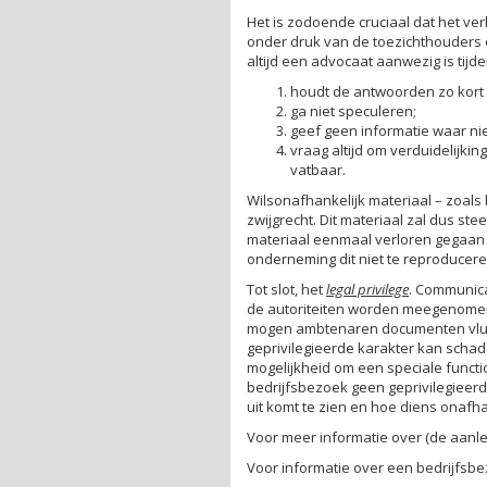
Het is zodoende cruciaal dat het ve
onder druk van de toezichthouders e
altijd een advocaat aanwezig is tijd
houdt de antwoorden zo kort en
ga niet speculeren;
geef geen informatie waar nie
vraag altijd om verduidelijkin
vatbaar.
Wilsonafhankelijk materiaal – zoals
zwijgrecht. Dit materiaal zal dus st
materiaal eenmaal verloren gegaan 
onderneming dit niet te reproducere
Tot slot, het
legal privilege
. Communic
de autoriteiten worden meegenomen.
mogen ambtenaren documenten vluchti
geprivilegieerde karakter kan scha
mogelijkheid om een speciale functi
bedrijfsbezoek geen geprivilegieerd
uit komt te zien en hoe diens onafha
Voor meer informatie over (de aanle
Voor informatie over een bedrijfsb