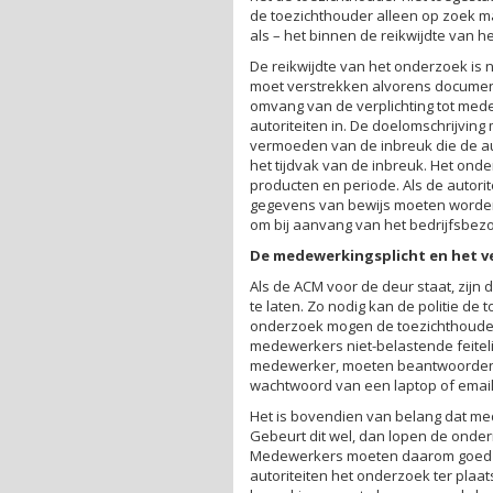
de toezichthouder alleen op zoek 
als – het binnen de reikwijdte van h
De reikwijdte van het onderzoek is n
moet verstrekken alvorens documenten
omvang van de verplichting tot me
autoriteiten in. De doelomschrijvin
vermoeden van de inbreuk die de auto
het tijdvak van de inbreuk. Het ond
producten en periode. Als de autori
gegevens van bewijs moeten worden
om bij aanvang van het bedrijfsbezo
De medewerkingsplicht en het v
Als de ACM voor de deur staat, zijn
te laten. Zo nodig kan de politie de
onderzoek mogen de toezichthouder
medewerkers niet-belastende feiteli
medewerker, moeten beantwoorden. H
wachtwoord van een laptop of email
Het is bovendien van belang dat me
Gebeurt dit wel, dan lopen de onde
Medewerkers moeten daarom goed wo
autoriteiten het onderzoek ter plaat