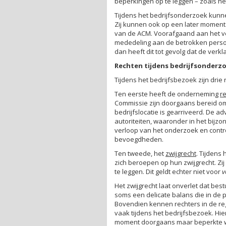
beperkingen op te leggen – zoals h
Tijdens het bedrijfsonderzoek kun
Zij kunnen ook op een later moment
van de ACM. Voorafgaand aan het ve
mededeling aan de betrokken persoon
dan heeft dit tot gevolg dat de verk
Rechten tijdens bedrijfsonderz
Tijdens het bedrijfsbezoek zijn drie 
Ten eerste heeft de onderneming
r
Commissie zijn doorgaans bereid om
bedrijfslocatie is gearriveerd. De a
autoriteiten, waaronder in het bijzo
verloop van het onderzoek en contro
bevoegdheden.
Ten tweede, het
zwijgrecht
. Tijden
zich beroepen op hun zwijgrecht. Z
te leggen. Dit geldt echter niet voor
v
Het zwijgrecht laat onverlet dat b
soms een delicate balans die in de 
Bovendien kennen rechters in de re
vaak tijdens het bedrijfsbezoek. Hi
moment doorgaans maar beperkte 