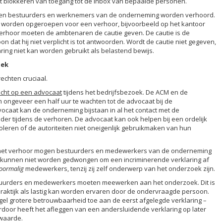
et blokkeren van toegang tot de inbox van bepaalde personen.
nen bestuurders en werknemers van de onderneming worden verhoord.
 worden opgeroepen voor een verhoor, bijvoorbeeld op het kantoor
rhoor moeten de ambtenaren de cautie geven. De cautie is de
 dat hij niet verplicht is tot antwoorden. Wordt de cautie niet gegeven,
laring niet kan worden gebruikt als belastend bewijs.
oek
rechten cruciaal.
echt op een advocaat
tijdens het bedrijfsbezoek. De ACM en de
 ongeveer een half uur te wachten tot de advocaat bij de
dvocaat kan de onderneming bijstaan in al het contact met de
nder tijdens de verhoren. De advocaat kan ook helpen bij een ordelijk
leren of de autoriteiten niet oneigenlijk gebruikmaken van hun
s het verhoor mogen bestuurders en medewerkers van de onderneming
ij kunnen niet worden gedwongen om een incriminerende verklaring af
oormalig
medewerkers, tenzij zij zelf onderwerp van het onderzoek zijn.
estuurders en medewerkers moeten meewerken aan het onderzoek. Dit is
praktijk als lastig kan worden ervaren door de ondervraagde persoon.
gel grotere betrouwbaarheid toe aan de eerst afgelegde verklaring –
erdoor heeft het afleggen van een andersluidende verklaring op later
waarde.