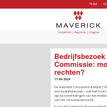
TEAM
OV
Competition | Regulation | Litigation
Bedrijfsbezoek
Commissie: moe
rechten?
17-06-2024
De Autoriteit Consument & Markt (
een bedrijfsbezoek – ook wel inval 
zijn bij overtredingen van het mede
van het consumentenrecht.
Er zijn de laatste tijd diverse bedri