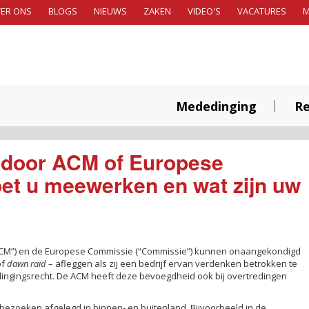
ER ONS
BLOGS
NIEUWS
ZAKEN
VIDEO'S
VACATURES
Mededinging
Re
 door ACM of Europese
t u meewerken en wat zijn uw
“ACM”) en de Europese Commissie (“Commissie”) kunnen onaangekondigd
of
dawn raid
– afleggen als zij een bedrijf ervan verdenken betrokken te
dingingsrecht. De ACM heeft deze bevoegdheid ook bij overtredingen
jfsbezoeken afgelegd in binnen- en buitenland. Bijvoorbeeld in de