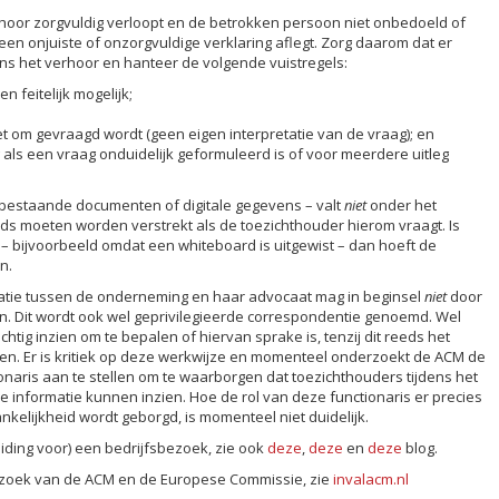
rhoor zorgvuldig verloopt en de betrokken persoon niet onbedoeld of
en onjuiste of onzorgvuldige verklaring aflegt. Zorg daarom dat er
ens het verhoor en hanteer de volgende vuistregels:
 feitelijk mogelijk;
t om gevraagd wordt (geen eigen interpretatie van de vraag); en
g als een vraag onduidelijk geformuleerd is of voor meerdere uitleg
 bestaande documenten of digitale gegevens – valt
niet
onder het
eeds moeten worden verstrekt als de toezichthouder hierom vraagt. Is
– bijvoorbeeld omdat een whiteboard is uitgewist – dan hoeft de
n.
atie tussen de onderneming en haar advocaat mag in beginsel
niet
door
 Dit wordt ook wel geprivilegieerde correspondentie genoemd. Wel
g inzien om te bepalen of hiervan sprake is, tenzij dit reeds het
den. Er is kritiek op deze werkwijze en momenteel onderzoekt de ACM de
onaris aan te stellen om te waarborgen dat toezichthouders tijdens het
e informatie kunnen inzien. Hoe de rol van deze functionaris er precies
nkelijkheid wordt geborgd, is momenteel niet duidelijk.
iding voor) een bedrijfsbezoek, zie ook
deze
,
deze
en
deze
blog.
ezoek van de ACM en de Europese Commissie, zie
invalacm.nl