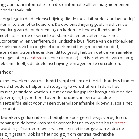
mag gaan naar informatie – en deze informatie alleen mag meenemen
et onderzoek valt.
eergelegd in de doelomschrijving, die de toezichthouder aan het bedrijf
 in te zien of te kopiëren. De doelomschrijving geeft inzicht in de
dewerking van de onderneming en kadert de bevoegdheid van de
g moet daarom de essentiële bestandsdelen bevatten, zoals het
riteiten willen verifiëren, de juridische kwalificatie van de inbreuk en
erzoek moet zich in beginsel beperken tot het genoemde bedrijf,
teiten daar buiten treden, kan dit tot gevolg hebben dat de verzamelde
 uitgesloten (zie
deze
recente uitspraak). Het is zodoende van belang
ek onmiddellijk de doelomschrijving te vragen en te controleren.
erhoor
 de medewerkers van het bedrijf verplicht om de toezichthouders binnen
 toezichthouders helpen zich toegang te verschaffen. Tijdens het
s niet gehinderd worden. De medewerkingsplicht brengt ook mee dat
jke vragen, bijvoorbeeld over de functie van een bepaalde
etzelfde geldt voor vragen over wilsonafhankelijk bewijs, zoals het
account.
dewerkers gedurende het bedrijfsbezoek geen bewijs verwijderen.
rneming en de betrokken medewerker het risico op een hoge
boete
.
rden geïnstrueerd over wat wel en niet is toegestaan zodra de
se zijn gestart. Ook kan het nodig zijn om centraal technische