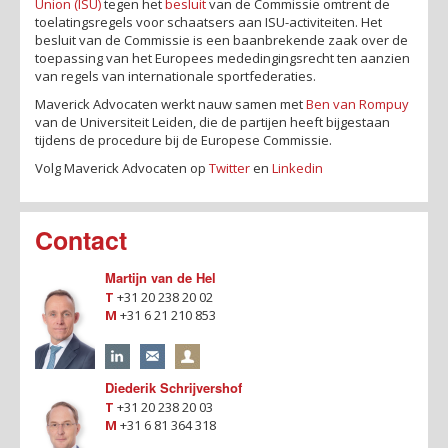
Union (ISU)
tegen het
besluit
van de Commissie omtrent de
toelatingsregels voor schaatsers aan ISU-activiteiten. Het
besluit van de Commissie is een baanbrekende zaak over de
toepassing van het Europees mededingingsrecht ten aanzien
van regels van internationale sportfederaties.
Maverick Advocaten werkt nauw samen met
Ben van Rompuy
van de Universiteit Leiden, die de partijen heeft bijgestaan
tijdens de procedure bij de Europese Commissie.
Volg Maverick Advocaten op
Twitter
en
Linkedin
Contact
Martijn van de Hel
T
+31 20 238 20 02
M
+31 6 21 210 853
Diederik Schrijvershof
T
+31 20 238 20 03
M
+31 6 81 364 318