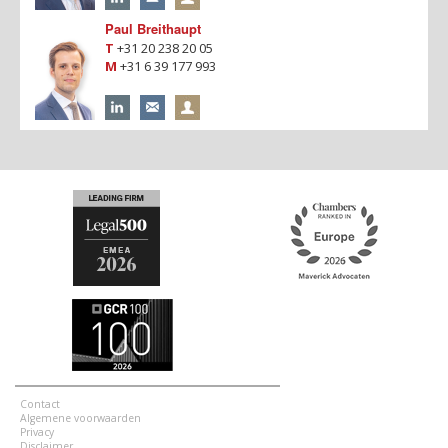
Paul Breithaupt
T
+31 20 238 20 05
M
+31 6 39 177 993
Contact
Algemene voorwaarden
Privacy
Disclaimer