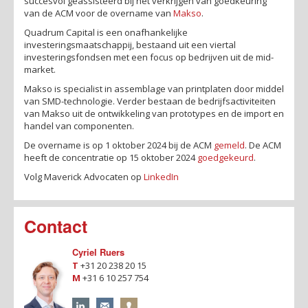
succesvol geassisteerd bij het verkrijgen van goedkeuring
van de ACM voor de overname van
Makso
.
Quadrum Capital is een onafhankelijke
investeringsmaatschappij, bestaand uit een viertal
investeringsfondsen met een focus op bedrijven uit de mid-
market.
Makso is specialist in assemblage van printplaten door middel
van SMD-technologie. Verder bestaan de bedrijfsactiviteiten
van Makso uit de ontwikkeling van prototypes en de import en
handel van componenten.
De overname is op 1 oktober 2024 bij de ACM
gemeld
. De ACM
heeft de concentratie op 15 oktober 2024
goedgekeurd
.
Volg Maverick Advocaten op
LinkedIn
Contact
Cyriel Ruers
T
+31 20 238 20 15
M
+31 6 10 257 754