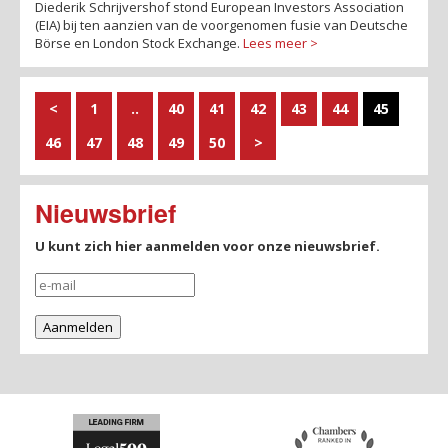
Diederik Schrijvershof stond European Investors Association
(EIA) bij ten aanzien van de voorgenomen fusie van Deutsche
Börse en London Stock Exchange.
Lees meer >
<
1
..
40
41
42
43
44
45
46
47
48
49
50
>
Nieuwsbrief
U kunt zich hier aanmelden voor onze nieuwsbrief.