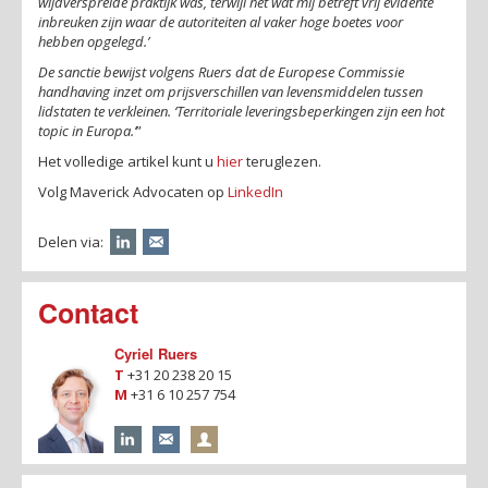
wijdverspreide praktijk was, terwijl het wat mij betreft vrij evidente
inbreuken zijn waar de autoriteiten al vaker hoge boetes voor
hebben opgelegd.’
De sanctie bewijst volgens Ruers dat de Europese Commissie
handhaving inzet om prijsverschillen van levensmiddelen tussen
lidstaten te verkleinen. ‘Territoriale leveringsbeperkingen zijn een hot
topic in Europa.’
”
Het volledige artikel kunt u
hier
teruglezen.
Volg Maverick Advocaten op
LinkedIn
Delen via:
Contact
Cyriel Ruers
T
+31 20 238 20 15
M
+31 6 10 257 754