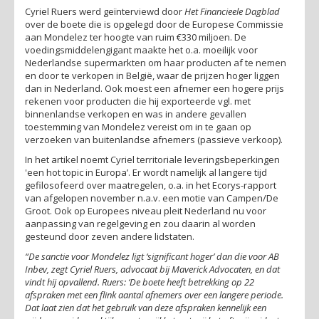
Cyriel Ruers werd geïnterviewd door
Het Financieele Dagblad
over de boete die is opgelegd door de Europese Commissie
aan Mondelez ter hoogte van ruim €330 miljoen. De
voedingsmiddelengigant maakte het o.a. moeilijk voor
Nederlandse supermarkten om haar producten af te nemen
en door te verkopen in België, waar de prijzen hoger liggen
dan in Nederland. Ook moest een afnemer een hogere prijs
rekenen voor producten die hij exporteerde vgl. met
binnenlandse verkopen en was in andere gevallen
toestemming van Mondelez vereist om in te gaan op
verzoeken van buitenlandse afnemers (passieve verkoop).
In het artikel noemt Cyriel territoriale leveringsbeperkingen
'een hot topic in Europa’. Er wordt namelijk al langere tijd
gefilosofeerd over maatregelen, o.a. in het Ecorys-rapport
van afgelopen november n.a.v. een motie van Campen/De
Groot. Ook op Europees niveau pleit Nederland nu voor
aanpassing van regelgeving en zou daarin al worden
gesteund door zeven andere lidstaten.
“De sanctie voor Mondelez ligt ‘significant hoger’ dan die voor AB
Inbev, zegt Cyriel Ruers, advocaat bij Maverick Advocaten, en dat
vindt hij opvallend. Ruers: ‘De boete heeft betrekking op 22
afspraken met een flink aantal afnemers over een langere periode.
Dat laat zien dat het gebruik van deze afspraken kennelijk een