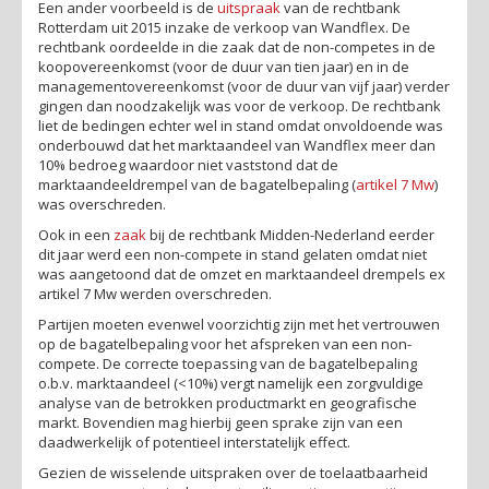
Een ander voorbeeld is de
uitspraak
van de rechtbank
Rotterdam uit 2015 inzake de verkoop van Wandflex. De
rechtbank oordeelde in die zaak dat de non-competes in de
koopovereenkomst (voor de duur van tien jaar) en in de
managementovereenkomst (voor de duur van vijf jaar) verder
gingen dan noodzakelijk was voor de verkoop. De rechtbank
liet de bedingen echter wel in stand omdat onvoldoende was
onderbouwd dat het marktaandeel van Wandflex meer dan
10% bedroeg waardoor niet vaststond dat de
marktaandeeldrempel van de bagatelbepaling (
artikel 7 Mw
)
was overschreden.
Ook in een
zaak
bij de rechtbank Midden-Nederland eerder
dit jaar werd een non-compete in stand gelaten omdat niet
was aangetoond dat de omzet en marktaandeel drempels ex
artikel 7 Mw werden overschreden.
Partijen moeten evenwel voorzichtig zijn met het vertrouwen
op de bagatelbepaling voor het afspreken van een non-
compete. De correcte toepassing van de bagatelbepaling
o.b.v. marktaandeel (<10%) vergt namelijk een zorgvuldige
analyse van de betrokken productmarkt en geografische
markt. Bovendien mag hierbij geen sprake zijn van een
daadwerkelijk of potentieel interstatelijk effect.
Gezien de wisselende uitspraken over de toelaatbaarheid