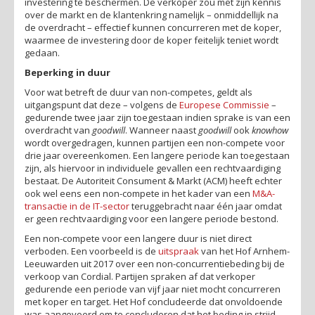
investering te beschermen. De verkoper zou met zijn kennis
over de markt en de klantenkring namelijk – onmiddellijk na
de overdracht – effectief kunnen concurreren met de koper,
waarmee de investering door de koper feitelijk teniet wordt
gedaan.
Beperking in duur
Voor wat betreft de duur van non-competes, geldt als
uitgangspunt dat deze – volgens de
Europese Commissie
–
gedurende twee jaar zijn toegestaan indien sprake is van een
overdracht van
goodwill
. Wanneer naast
goodwill
ook
knowhow
wordt overgedragen, kunnen partijen een non-compete voor
drie jaar overeenkomen. Een langere periode kan toegestaan
zijn, als hiervoor in individuele gevallen een rechtvaardiging
bestaat. De Autoriteit Consument & Markt (ACM) heeft echter
ook wel eens een non-compete in het kader van een
M&A-
transactie in de IT-sector
teruggebracht naar één jaar omdat
er geen rechtvaardiging voor een langere periode bestond.
Een non-compete voor een langere duur is niet direct
verboden. Een voorbeeld is de
uitspraak
van het Hof Arnhem-
Leeuwarden uit 2017 over een non-concurrentiebeding bij de
verkoop van Cordial. Partijen spraken af dat verkoper
gedurende een periode van vijf jaar niet mocht concurreren
met koper en target. Het Hof concludeerde dat onvoldoende
was aangevoerd om te concluderen dat het beding in strijd