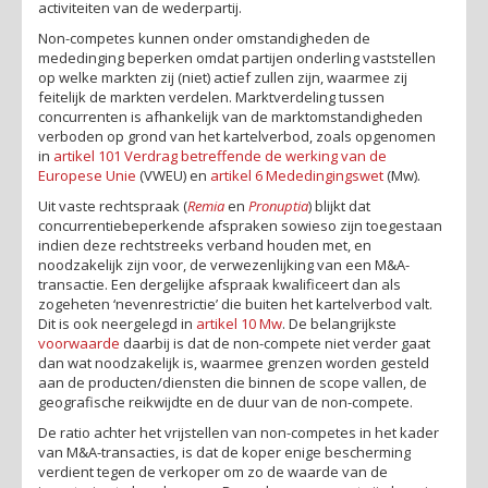
activiteiten van de wederpartij.
Non-competes kunnen onder omstandigheden de
mededinging beperken omdat partijen onderling vaststellen
op welke markten zij (niet) actief zullen zijn, waarmee zij
feitelijk de markten verdelen. Marktverdeling tussen
concurrenten is afhankelijk van de marktomstandigheden
verboden op grond van het kartelverbod, zoals opgenomen
in
artikel 101 Verdrag betreffende de werking van de
Europese Unie
(VWEU) en
artikel 6 Mededingingswet
(Mw).
Uit vaste rechtspraak (
Remia
en
Pronuptia
) blijkt dat
concurrentiebeperkende afspraken sowieso zijn toegestaan
indien deze rechtstreeks verband houden met, en
noodzakelijk zijn voor, de verwezenlijking van een M&A-
transactie. Een dergelijke afspraak kwalificeert dan als
zogeheten ‘nevenrestrictie’ die buiten het kartelverbod valt.
Dit is ook neergelegd in
artikel 10 Mw
. De belangrijkste
voorwaarde
daarbij is dat de non-compete niet verder gaat
dan wat noodzakelijk is, waarmee grenzen worden gesteld
aan de producten/diensten die binnen de scope vallen, de
geografische reikwijdte en de duur van de non-compete.
De ratio achter het vrijstellen van non-competes in het kader
van M&A-transacties, is dat de koper enige bescherming
verdient tegen de verkoper om zo de waarde van de