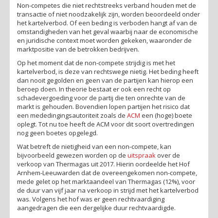
Non-competes die niet rechtstreeks verband houden met de
transactie of niet noodzakelijk zijn, worden beoordeeld onder
het kartelverbod. Of een beding is verboden hangt af van de
omstandigheden van het geval waarbij naar de economische
en juridische context moet worden gekeken, waaronder de
marktpositie van de betrokken bedrijven.
Op het moment dat de non-compete strijdig is met het
kartelverbod, is deze van rechtswege nietig. Het beding heeft
dan nooit gegolden en geen van de partijen kan hierop een
beroep doen. In theorie bestaat er ook een recht op
schadevergoeding voor de partij die ten onrechte van de
markt is gehouden. Bovendien lopen partijen het risico dat
een mededingingsautoriteit zoals de
ACM
een (hoge) boete
oplegt. Tot nu toe heeft de ACM voor dit soort overtredingen
nog geen boetes opgelegd.
Wat betreft de nietigheid van een non-compete, kan
bijvoorbeeld gewezen worden op de
uitspraak
over de
verkoop van Thermagas uit 2017. Hierin oordeelde het Hof
Arnhem-Leeuwarden dat de overeengekomen non-compete,
mede gelet op het marktaandeel van Thermagas (12%), voor
de duur van vijf jaar na verkoop in strijd met het kartelverbod
was. Volgens het hof was er geen rechtvaardiging
aangedragen die een dergelijke duur rechtvaardigde.