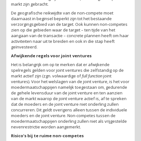
markt zijn gebracht.
De geografische reikwijdte van de non-compete moet
daarnaast in beginsel beperkt zijn tot het bestaande
verzorgingsgebied van de target. Ook kunnen non-competes
zien op die gebieden waar de target – ten tijde van het
aangaan van de transactie – concrete plannen heeft om haar
activiteiten naar uit te breiden en ook in die stap heeft
geïnvesteerd.
Afwijkende regels voor joint ventures
Het is belangrijk om op te merken dat er afwijkende
spelregels gelden voor joint ventures die zelfstandig op de
markt actief zijn (zgn. volwaardige of
full function
joint
ventures). Voor het welslagen van de joint venture, is het voor
moedermaatschappijen namelijk toegestaan om, gedurende
de gehele levensduur van de joint venture en ten aanzien
van de markt waarop de joint venture actief is, af te spreken
dat de moeders en de joint venture niet onderling zullen
concurreren. Dit geldt overigens alleen tussen de individuele
moeders en de joint venture. Non-competes tussen de
moedermaatschappijen onderling zullen niet als vrijgestelde
nevenrestrictie worden aangemerkt.
Risico’s bij te ruime non-competes