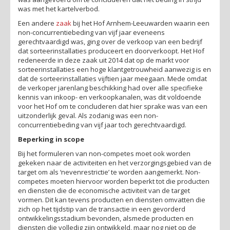
was met het kartelverbod.
Een andere
zaak
bij het Hof Arnhem-Leeuwarden waarin een
non-concurrentiebeding van vijf jaar eveneens
gerechtvaardigd was, ging over de verkoop van een bedrijf
dat sorteerinstallaties produceert en doorverkoopt. Het Hof
redeneerde in deze zaak uit 2014 dat op de markt voor
sorteerinstallaties een hoge klantgetrouwheid aanwezig is en
dat de sorteerinstallaties vijftien jaar meegaan. Mede omdat
de verkoper jarenlang beschikking had over alle specifieke
kennis van inkoop- en verkoopkanalen, was dit voldoende
voor het Hof om te concluderen dat hier sprake was van een
uitzonderlijk geval. Als zodanig was een non-
concurrentiebeding van vijf jaar toch gerechtvaardigd.
Beperking in scope
Bij het formuleren van non-competes moet ook worden
gekeken naar de activiteiten en het verzorgingsgebied van de
target om als ‘nevenrestrictie’ te worden aangemerkt. Non-
competes moeten hiervoor worden beperkt tot die producten
en diensten die de economische activiteit van de target
vormen. Dit kan tevens producten en diensten omvatten die
zich op het tijdstip van de transactie in een gevorderd
ontwikkelingsstadium bevonden, alsmede producten en
diensten die volledig zijn ontwikkeld, maar nog niet op de