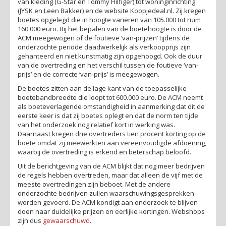
van kleding (G-Star en Tommy Hilfiger) tot woninginrichting
(JYSK en Leen Bakker) en de website Koopjedeal.nl. Zij kregen
boetes opgelegd die in hoogte variëren van 105.000 tot ruim
160.000 euro. Bij het bepalen van de boetehoogte is door de
ACM meegewogen of de foutieve ‘van-prijzen’ tijdens de
onderzochte periode daadwerkelijk als verkoopprijs zijn
gehanteerd en niet kunstmatig zijn opgehoogd. Ook de duur
van de overtreding en het verschil tussen de foutieve ‘van-
prijs’ en de correcte ‘van-prijs’ is meegewogen.
De boetes zitten aan de lage kant van de toepasselijke
boetebandbreedte die loopt tot 600.000 euro. De ACM neemt
als boeteverlagende omstandigheid in aanmerking dat dit de
eerste keer is dat zij boetes oplegt en dat de norm ten tijde
van het onderzoek nog relatief kort in werking was.
Daarnaast kregen drie overtreders tien procent korting op de
boete omdat zij meewerkten aan vereenvoudigde afdoening,
waarbij de overtreding is erkend en beterschap beloofd.
Uit de berichtgeving van de ACM blijkt dat nog meer bedrijven
de regels hebben overtreden, maar dat alleen de vijf met de
meeste overtredingen zijn beboet. Met de andere
onderzochte bedrijven zullen waarschuwingsgesprekken
worden gevoerd. De ACM kondigt aan onderzoek te blijven
doen naar duidelijke prijzen en eerlijke kortingen. Webshops
zijn dus
gewaarschuwd
.