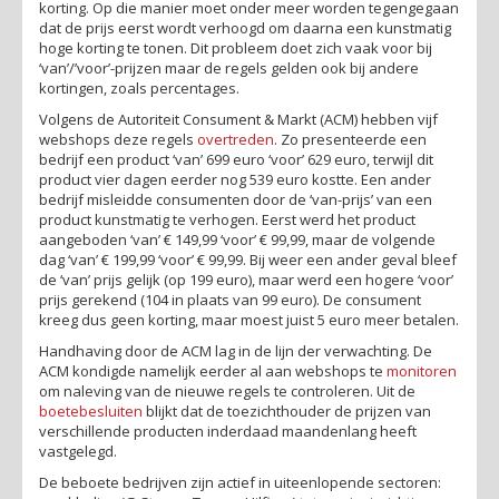
korting. Op die manier moet onder meer worden tegengegaan
dat de prijs eerst wordt verhoogd om daarna een kunstmatig
hoge korting te tonen. Dit probleem doet zich vaak voor bij
‘van’/’voor’-prijzen maar de regels gelden ook bij andere
kortingen, zoals percentages.
Volgens de Autoriteit Consument & Markt (ACM) hebben vijf
webshops deze regels
overtreden
. Zo presenteerde een
bedrijf een product ‘van’ 699 euro ‘voor’ 629 euro, terwijl dit
product vier dagen eerder nog 539 euro kostte. Een ander
bedrijf misleidde consumenten door de ‘van-prijs’ van een
product kunstmatig te verhogen. Eerst werd het product
aangeboden ‘van’ € 149,99 ‘voor’ € 99,99, maar de volgende
dag ‘van’ € 199,99 ‘voor’ € 99,99. Bij weer een ander geval bleef
de ‘van’ prijs gelijk (op 199 euro), maar werd een hogere ‘voor’
prijs gerekend (104 in plaats van 99 euro). De consument
kreeg dus geen korting, maar moest juist 5 euro meer betalen.
Handhaving door de ACM lag in de lijn der verwachting. De
ACM kondigde namelijk eerder al aan webshops te
monitoren
om naleving van de nieuwe regels te controleren. Uit de
boetebesluiten
blijkt dat de toezichthouder de prijzen van
verschillende producten inderdaad maandenlang heeft
vastgelegd.
De beboete bedrijven zijn actief in uiteenlopende sectoren: