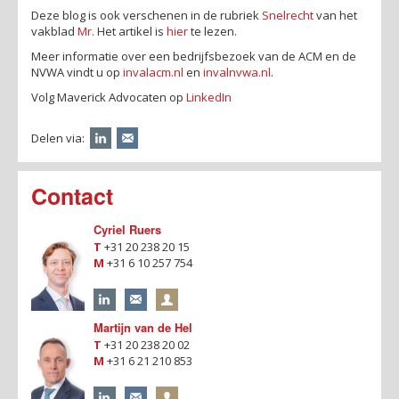
Deze blog is ook verschenen in de rubriek
Snelrecht
van het
vakblad
Mr.
Het artikel is
hier
te lezen.
Meer informatie over een bedrijfsbezoek van de ACM en de
NVWA vindt u op
invalacm.nl
en
invalnvwa.nl
.
Volg Maverick Advocaten op
LinkedIn
Delen via:
Contact
Cyriel Ruers
T
+31 20 238 20 15
M
+31 6 10 257 754
Martijn van de Hel
T
+31 20 238 20 02
M
+31 6 21 210 853