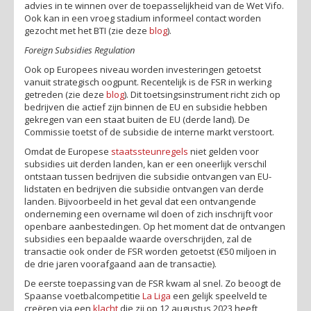
advies in te winnen over de toepasselijkheid van de Wet Vifo.
Ook kan in een vroeg stadium informeel contact worden
gezocht met het BTI (zie deze
blog
).
Foreign Subsidies Regulation
Ook op Europees niveau worden investeringen getoetst
vanuit strategisch oogpunt. Recentelijk is de
FSR
in werking
getreden (zie deze
blog
). Dit toetsingsinstrument richt zich op
bedrijven die actief zijn binnen de EU en subsidie hebben
gekregen van een staat buiten de EU (derde land). De
Commissie toetst of de subsidie de interne markt verstoort.
Omdat de Europese
staatssteunregels
niet gelden voor
subsidies uit derden landen
, kan er een oneerlijk verschil
ontstaan tussen bedrijven die subsidie ontvangen van EU-
lidstaten en bedrijven die subsidie ontvangen van derde
landen. Bijvoorbeeld in het geval dat een ontvangende
onderneming een overname wil doen of zich inschrijft voor
openbare aanbestedingen. Op het moment dat de ontvangen
subsidies een bepaalde waarde overschrijden, zal de
transactie ook onder de FSR worden getoetst (€50 miljoen in
de drie jaren voorafgaand aan de transactie).
De eerste toepassing van de FSR kwam al snel. Zo beoogt de
Spaanse voetbalcompetitie
La Liga
een gelijk speelveld te
creëren via een
klacht
die zij op 12 augustus 2023 heeft