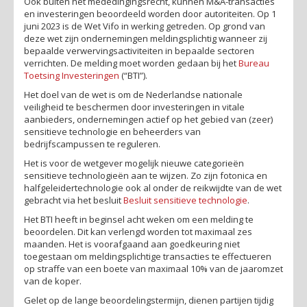
Ook buiten het mededingingsrecht, kunnen M&A-transacties
en investeringen beoordeeld worden door autoriteiten. Op 1
juni 2023 is de Wet Vifo in werking getreden. Op grond van
deze wet zijn ondernemingen meldingsplichtig wanneer zij
bepaalde verwervingsactiviteiten in bepaalde sectoren
verrichten. De melding moet worden gedaan bij het
Bureau
Toetsing Investeringen
(“BTI”).
Het doel van de wet is om de Nederlandse nationale
veiligheid te beschermen door investeringen in vitale
aanbieders, ondernemingen actief op het gebied van (zeer)
sensitieve technologie en beheerders van
bedrijfscampussen te reguleren.
Het is voor de wetgever mogelijk nieuwe categorieën
sensitieve technologieën aan te wijzen. Zo zijn fotonica en
halfgeleidertechnologie ook al onder de reikwijdte van de wet
gebracht via het besluit
Besluit sensitieve technologie
.
Het BTI heeft in beginsel acht weken om een melding te
beoordelen. Dit kan verlengd worden tot maximaal zes
maanden. Het is voorafgaand aan goedkeuring niet
toegestaan om meldingsplichtige transacties te effectueren
op straffe van een boete van maximaal 10% van de jaaromzet
van de koper.
Gelet op de lange beoordelingstermijn, dienen partijen tijdig