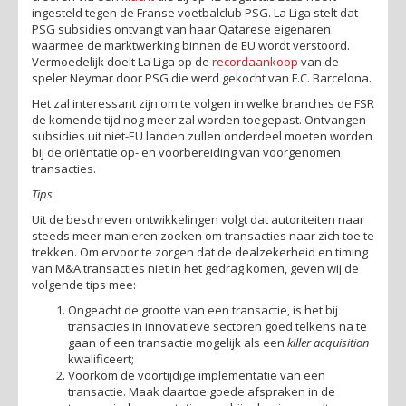
ingesteld tegen de Franse voetbalclub PSG. La Liga stelt dat
PSG subsidies ontvangt van haar Qatarese eigenaren
waarmee de marktwerking binnen de EU wordt verstoord.
Vermoedelijk doelt La Liga op de
recordaankoop
van de
speler Neymar door PSG die werd gekocht van F.C. Barcelona.
Het zal interessant zijn om te volgen in welke branches de FSR
de komende tijd nog meer zal worden toegepast. Ontvangen
subsidies uit niet-EU landen zullen onderdeel moeten worden
bij de oriëntatie op- en voorbereiding van voorgenomen
transacties.
Tips
Uit de beschreven ontwikkelingen volgt dat autoriteiten naar
steeds meer manieren zoeken om transacties naar zich toe te
trekken. Om ervoor te zorgen dat de dealzekerheid en timing
van M&A transacties niet in het gedrag komen, geven wij de
volgende tips mee:
Ongeacht de grootte van een transactie, is het bij
transacties in innovatieve sectoren goed telkens na te
gaan of een transactie mogelijk als een
killer acquisition
kwalificeert;
Voorkom de voortijdige implementatie van een
transactie.
Maak daartoe goede afspraken in de