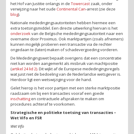
het Hof van Justitie onlangs in de
Towercast
zaak, onder
verwijzing naar het oude
Continental Can
-
arrest (zie deze
blog
).
Nationale mededingingsautoriteiten hebben hiermee een
extra toetsingsmiddel. Een directe uitwerking hiervan is het
onderzoek
van de
Belgische mededingingsautoriteit
naar een
overname door Proximus. Ook marktpartijen (zoals afnemers)
kunnen mogelijk proberen een transactie via de rechter
ongedaan te (laten) maken of schadevergoeding vorderen.
De Mededingingswet bepaalt overigens dat een concentratie
niet kan worden aangemerkt als misbruik van machtpositie
(
artikel 24 lid 2
).
Dit wijkt af de Europese mededingingsregels
wat juist niet de bedoeling van de Nederlandse wetsgever is.
Hierdoor ligt een wetswijziging voor de hand.
Gelet hierop is het voor partijen met een sterke marktpositie
raadzaam om bij een transacties vooraf een goede
inschatting
en contractuele afspraken te maken om
procedures achteraf te voorkomen.
Strategische en politieke toetsing van transacties –
Wet Vifo en FSR
Wet Vifo