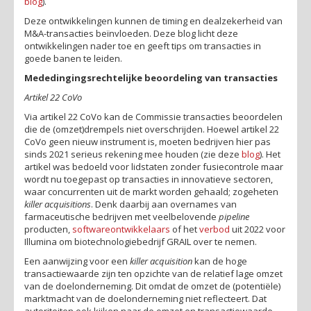
blog
).
Deze ontwikkelingen kunnen de timing en dealzekerheid van
M&A-transacties beïnvloeden. Deze blog licht deze
ontwikkelingen nader toe en geeft tips om transacties in
goede banen te leiden.
Mededingingsrechtelijke beoordeling van transacties
Artikel 22 CoVo
Via artikel 22 CoVo kan de Commissie transacties beoordelen
die de (omzet)drempels niet overschrijden. Hoewel artikel 22
CoVo geen nieuw instrument is, moeten bedrijven hier pas
sinds 2021 serieus rekening mee houden (zie deze
blog
). Het
artikel was bedoeld voor lidstaten zonder fusiecontrole maar
wordt nu toegepast op transacties in innovatieve sectoren,
waar concurrenten uit de markt worden gehaald; zogeheten
killer acquisitions
. Denk daarbij aan overnames van
farmaceutische bedrijven met veelbelovende
pipeline
producten,
softwareontwikkelaars
of het
verbod
uit 2022 voor
Illumina om biotechnologiebedrijf GRAIL over te nemen.
Een aanwijzing voor een
killer acquisition
kan de hoge
transactiewaarde zijn ten opzichte van de relatief lage omzet
van de doelonderneming. Dit omdat de omzet de (potentiële)
marktmacht van de doelonderneming niet reflecteert. Dat
autoriteiten ook kijken naar de omzet en transactiewaarde,