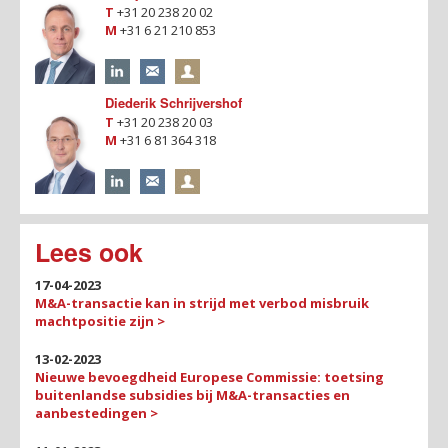
T
+31 20 238 20 02
M
+31 6 21 210 853
Diederik Schrijvershof
T
+31 20 238 20 03
M
+31 6 81 364 318
Lees ook
17-04-2023
M&A-transactie kan in strijd met verbod misbruik
machtpositie zijn >
13-02-2023
Nieuwe bevoegdheid Europese Commissie: toetsing
buitenlandse subsidies bij M&A-transacties en
aanbestedingen >