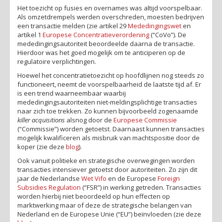
Het toezicht op fusies en overnames was altijd voorspelbaar.
Als omzetdrempels werden overschreden, moesten bedrijven
een transactie melden (zie artikel 29
Mededingingswet
en
artikel 1
Europese Concentratieverordening
(“CoVo”). De
mededingingsautoriteit beoordeelde daarna de transactie.
Hierdoor was het goed mogelijk om te anticiperen op de
regulatoire verplichtingen.
Hoewel het concentratietoezicht op hoofdlijnen nog steeds zo
functioneert, neemt de voorspelbaarheid de laatste tijd af. Er
is een trend waarneembaar waarbij
mededingingsautoriteiten niet-meldingsplichtige transacties
naar zich toe trekken. Zo kunnen bijvoorbeeld zogenaamde
killer acquisitions
alsnog
door de
Europese Commissie
(“Commissie”) worden getoetst. Daarnaast kunnen transacties
mogelijk kwalificeren als misbruik van machtspositie door de
koper (zie deze
blog
).
Ook vanuit politieke en strategische overwegingen worden
transacties intensiever getoetst door autoriteiten. Zo zijn dit
jaar de Nederlandse
Wet Vifo
en de Europese
Foreign
Subsidies Regulation
(“FSR”) in werking getreden. Transacties
worden hierbij niet beoordeeld op hun effecten op
marktwerking maar of deze de strategische belangen van
Nederland en de Europese Unie (“EU”) beïnvloeden (zie deze