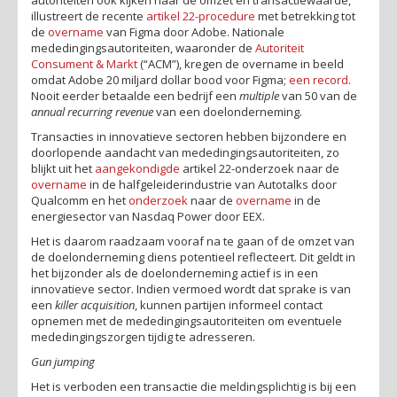
illustreert de recente
artikel 22-procedure
met betrekking tot
de
overname
van Figma door Adobe. Nationale
mededingingsautoriteiten, waaronder de
Autoriteit
Consument & Markt
(“ACM”), kregen de overname in beeld
omdat Adobe 20 miljard dollar bood voor Figma;
een record
.
Nooit eerder betaalde een bedrijf een
multiple
van 50 van de
annual recurring revenue
van een doelonderneming.
Transacties in innovatieve sectoren hebben bijzondere en
doorlopende aandacht van mededingingsautoriteiten, zo
blijkt uit het
aangekondigde
artikel 22-onderzoek naar de
overname
in de halfgeleiderindustrie van Autotalks door
Qualcomm en het
onderzoek
naar de
overname
in de
energiesector van Nasdaq Power door EEX.
Het is daarom raadzaam vooraf na te gaan of de omzet van
de doelonderneming diens potentieel reflecteert. Dit geldt in
het bijzonder als de doelonderneming actief is in een
innovatieve sector. Indien vermoed wordt dat sprake is van
een
killer acquisition
, kunnen partijen informeel contact
opnemen met de mededingingsautoriteiten om eventuele
mededingingszorgen tijdig te adresseren.
Gun jumping
Het is verboden een transactie die meldingsplichtig is bij een