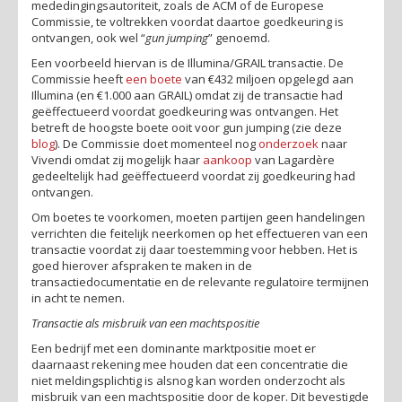
mededingingsautoriteit, zoals de ACM of de Europese
Commissie, te voltrekken voordat daartoe goedkeuring is
ontvangen, ook wel “
gun jumping
” genoemd.
Een voorbeeld hiervan is de Illumina/GRAIL transactie. De
Commissie heeft
een boete
van €432 miljoen opgelegd aan
Illumina (en €1.000 aan GRAIL) omdat zij de transactie had
geëffectueerd voordat goedkeuring was ontvangen. Het
betreft de hoogste boete ooit voor gun jumping (zie deze
blog
). De Commissie doet momenteel nog
onderzoek
naar
Vivendi omdat zij mogelijk haar
aankoop
van
Lagardère
gedeeltelijk had geëffectueerd voordat zij goedkeuring had
ontvangen.
Om boetes te voorkomen, moeten partijen geen handelingen
verrichten die feitelijk neerkomen op het effectueren van een
transactie voordat zij daar toestemming voor hebben. Het is
goed hierover afspraken te maken in de
transactiedocumentatie en de relevante regulatoire termijnen
in acht te nemen.
Transactie als misbruik van een machtspositie
Een bedrijf met een dominante marktpositie moet er
daarnaast rekening mee houden dat een concentratie die
niet meldingsplichtig is alsnog kan worden onderzocht als
misbruik van een machtspositie door de koper. Dit bevestigde