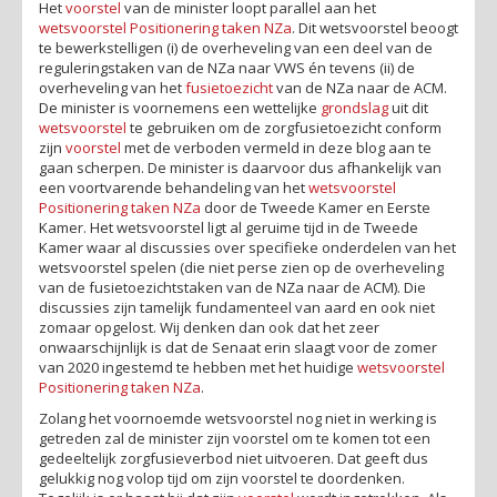
Het
voorstel
van de minister loopt parallel aan het
wetsvoorstel Positionering taken NZa
. Dit wetsvoorstel beoogt
te bewerkstelligen (i) de overheveling van een deel van de
reguleringstaken van de NZa naar VWS én tevens (ii) de
overheveling van het
fusietoezicht
van de NZa naar de ACM.
De minister is voornemens een wettelijke
grondslag
uit dit
wetsvoorstel
te gebruiken om de zorgfusietoezicht conform
zijn
voorstel
met de verboden vermeld in deze blog aan te
gaan scherpen. De minister is daarvoor dus afhankelijk van
een voortvarende behandeling van het
wetsvoorstel
Positionering taken NZa
door de Tweede Kamer en Eerste
Kamer. Het wetsvoorstel ligt al geruime tijd in de Tweede
Kamer waar al discussies over specifieke onderdelen van het
wetsvoorstel spelen (die niet perse zien op de overheveling
van de fusietoezichtstaken van de NZa naar de ACM). Die
discussies zijn tamelijk fundamenteel van aard en ook niet
zomaar opgelost. Wij denken dan ook dat het zeer
onwaarschijnlijk is dat de Senaat erin slaagt voor de zomer
van 2020 ingestemd te hebben met het huidige
wetsvoorstel
Positionering taken NZa
.
Zolang het voornoemde wetsvoorstel nog niet in werking is
getreden zal de minister zijn voorstel om te komen tot een
gedeeltelijk zorgfusieverbod niet uitvoeren. Dat geeft dus
gelukkig nog volop tijd om zijn voorstel te doordenken.