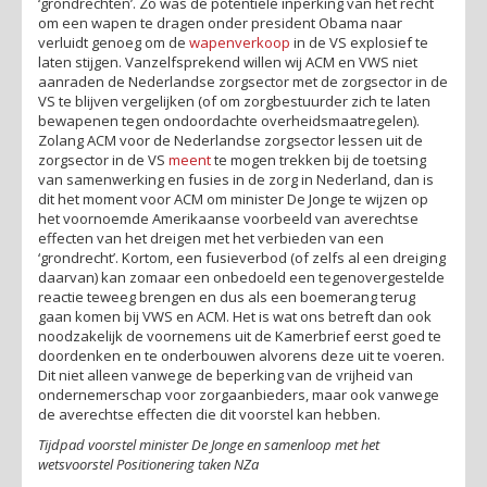
‘grondrechten’. Zo was de potentiële inperking van het recht
om een wapen te dragen onder president Obama naar
verluidt genoeg om de
wapenverkoop
in de VS explosief te
laten stijgen. Vanzelfsprekend willen wij ACM en VWS niet
aanraden de Nederlandse zorgsector met de zorgsector in de
VS te blijven vergelijken (of om zorgbestuurder zich te laten
bewapenen tegen ondoordachte overheidsmaatregelen).
Zolang ACM voor de Nederlandse zorgsector lessen uit de
zorgsector in de VS
meent
te mogen trekken bij de toetsing
van samenwerking en fusies in de zorg in Nederland, dan is
dit het moment voor ACM om minister De Jonge te wijzen op
het voornoemde Amerikaanse voorbeeld van averechtse
effecten van het dreigen met het verbieden van een
‘grondrecht’. Kortom, een fusieverbod (of zelfs al een dreiging
daarvan) kan zomaar een onbedoeld een tegenovergestelde
reactie teweeg brengen en dus als een boemerang terug
gaan komen bij VWS en ACM. Het is wat ons betreft dan ook
noodzakelijk de voornemens uit de Kamerbrief eerst goed te
doordenken en te onderbouwen alvorens deze uit te voeren.
Dit niet alleen vanwege de beperking van de vrijheid van
ondernemerschap voor zorgaanbieders, maar ook vanwege
de averechtse effecten die dit voorstel kan hebben.
Tijdpad voorstel minister De Jonge en samenloop met het
wetsvoorstel Positionering taken NZa