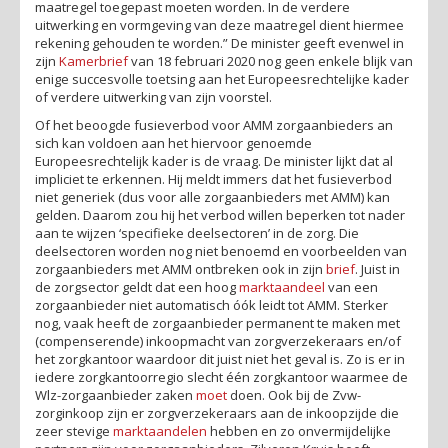
maatregel toegepast moeten worden. In de verdere
uitwerking en vormgeving van deze maatregel dient hiermee
rekening gehouden te worden.” De minister geeft evenwel in
zijn
Kamerbrief
van 18 februari 2020 nog geen enkele blijk van
enige succesvolle toetsing aan het Europeesrechtelijke kader
of verdere uitwerking van zijn voorstel.
Of het beoogde fusieverbod voor AMM zorgaanbieders an
sich kan voldoen aan het hiervoor genoemde
Europeesrechtelijk kader is de vraag. De minister lijkt dat al
impliciet te erkennen. Hij meldt immers dat het fusieverbod
niet generiek (dus voor alle zorgaanbieders met AMM) kan
gelden. Daarom zou hij het verbod willen beperken tot nader
aan te wijzen ‘specifieke deelsectoren’ in de zorg. Die
deelsectoren worden nog niet benoemd en voorbeelden van
zorgaanbieders met AMM ontbreken ook in zijn
brief
. Juist in
de zorgsector geldt dat een hoog
marktaandeel
van een
zorgaanbieder niet automatisch óók leidt tot AMM. Sterker
nog, vaak heeft de zorgaanbieder permanent te maken met
(compenserende) inkoopmacht van zorgverzekeraars en/of
het zorgkantoor waardoor dit juist niet het geval is. Zo is er in
iedere zorgkantoorregio slecht één zorgkantoor waarmee de
Wlz-zorgaanbieder zaken
moet
doen. Ook bij de Zvw-
zorginkoop zijn er zorgverzekeraars aan de inkoopzijde die
zeer stevige
marktaandelen
hebben en zo onvermijdelijke