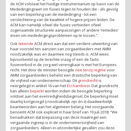
de ACM volstaat het huidige instrumentarium op basis van de
Mededingingswet om fusies tegen te houden die - als gevolg
van een beperking van de mededinging - tot een
verslechtering van de kwaliteit of hogere prijzen leiden. De
ACM kan namelijk ofwel die fusies verbieden ofwel
zogenaamde structurele aanpassingen of andere ‘remedies’
eisen om mededingingsproblemen op te lossen.”.
Ook
tekende
ACM direct aan dat een verdere uitwerking van
haar voorstel ten aanzien van zorgaanbieders met AMM
noodzakelijk was en daarmee nog steeds is. ACM wees
bijvoorbeeld op de terechte vraag of een de facto
fusieverbod in de zorg wel verenigbaar is met het Europees
recht. Het door de minister beoogde
nee tenzij regime
voor
AMM zorgaanbieders behelst een drastische beperking van
de vrijheid van ondernemerschap. Dit
grondrecht
is
neergelegd in artikel 16 van het
EU-handvest
. Dat grondrecht
kan alleen
beperkt
worden indien de beoogde beperking
voldoet aan het evenredigheidsbeginsel. De beperking moet
daarbij kortgezegd i) noodzakelijk zijn én ii) daadwerkelijk
beantwoorden aan het algemeen belang. Het voorgaande
benoemt ACM ook expliciet in haar brief van 19 juli 2018: “We
benadrukken dat toepassing van deze maatregel een
vergaande ingreep is in de ondernemersvrijheid van
zorgaanbieders. Alleen in uitzonderlijke gevallen zou deze