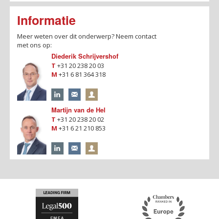
Informatie
Meer weten over dit onderwerp?
Neem contact
met ons op:
Diederik Schrijvershof
T
+31 20 238 20 03
M
+31 6 81 364 318
Martijn van de Hel
T
+31 20 238 20 02
M
+31 6 21 210 853