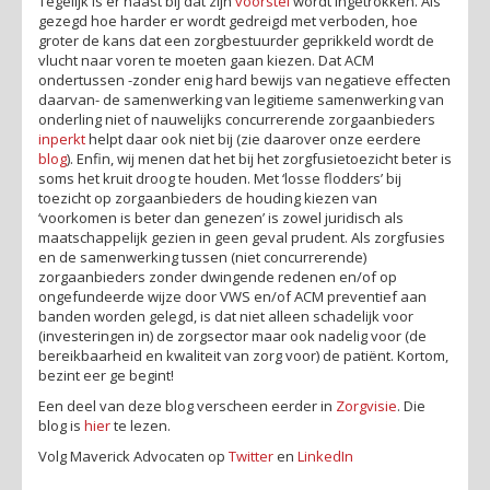
Tegelijk is er haast bij dat zijn
voorstel
wordt ingetrokken. Als
gezegd hoe harder er wordt gedreigd met verboden, hoe
groter de kans dat een zorgbestuurder geprikkeld wordt de
vlucht naar voren te moeten gaan kiezen. Dat ACM
ondertussen -zonder enig hard bewijs van negatieve effecten
daarvan- de samenwerking van legitieme samenwerking van
onderling niet of nauwelijks concurrerende zorgaanbieders
inperkt
helpt daar ook niet bij (zie daarover onze eerdere
blog
). Enfin, wij menen dat het bij het zorgfusietoezicht beter is
soms het kruit droog te houden. Met ‘losse flodders’ bij
toezicht op zorgaanbieders de houding kiezen van
‘voorkomen is beter dan genezen’ is zowel juridisch als
maatschappelijk gezien in geen geval prudent. Als zorgfusies
en de samenwerking tussen (niet concurrerende)
zorgaanbieders zonder dwingende redenen en/of op
ongefundeerde wijze door VWS en/of ACM preventief aan
banden worden gelegd, is dat niet alleen schadelijk voor
(investeringen in) de zorgsector maar ook nadelig voor (de
bereikbaarheid en kwaliteit van zorg voor) de patiënt. Kortom,
bezint eer ge begint!
Een deel van deze blog verscheen eerder in
Zorgvisie
. Die
blog is
hier
te lezen.
Volg Maverick Advocaten op
Twitter
en
LinkedIn