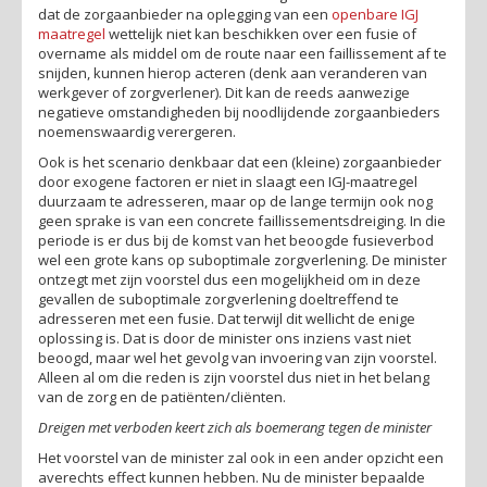
dat de zorgaanbieder na oplegging van een
openbare IGJ
maatregel
wettelijk niet kan beschikken over een fusie of
overname als middel om de route naar een faillissement af te
snijden, kunnen hierop acteren (denk aan veranderen van
werkgever of zorgverlener). Dit kan de reeds aanwezige
negatieve omstandigheden bij noodlijdende zorgaanbieders
noemenswaardig verergeren.
Ook is het scenario denkbaar dat een (kleine) zorgaanbieder
door exogene factoren er niet in slaagt een IGJ-maatregel
duurzaam te adresseren, maar op de lange termijn ook nog
geen sprake is van een concrete faillissementsdreiging. In die
periode is er dus bij de komst van het beoogde fusieverbod
wel een grote kans op suboptimale zorgverlening. De minister
ontzegt met zijn voorstel dus een mogelijkheid om in deze
gevallen de suboptimale zorgverlening doeltreffend te
adresseren met een fusie. Dat terwijl dit wellicht de enige
oplossing is. Dat is door de minister ons inziens vast niet
beoogd, maar wel het gevolg van invoering van zijn voorstel.
Alleen al om die reden is zijn voorstel dus niet in het belang
van de zorg en de patiënten/cliënten.
Dreigen met verboden keert zich als boemerang tegen de minister
Het voorstel van de minister zal ook in een ander opzicht een
averechts effect kunnen hebben. Nu de minister bepaalde