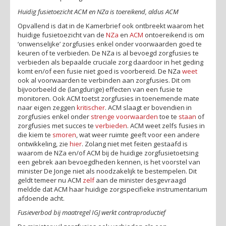
Huidig fusietoezicht ACM en NZa is toereikend, aldus ACM
Opvallend is dat in de Kamerbrief ook ontbreekt waarom het
huidige fusietoezicht van de
NZa
en
ACM
ontoereikend is om
‘onwenselijke’ zorgfusies enkel onder voorwaarden goed te
keuren of te verbieden. De NZa is al bevoegd zorgfusies te
verbieden als bepaalde cruciale zorg daardoor in het geding
komt en/of een fusie niet goed is voorbereid. De NZa
weet
ook al voorwaarden te verbinden aan zorgfusies. Dit om
bijvoorbeeld de (langdurige) effecten van een fusie te
monitoren. Ook ACM toetst zorgfusies in toenemende mate
naar eigen zeggen
kritischer
. ACM slaagt er bovendien in
zorgfusies enkel onder
strenge voorwaarden
toe te
staan
of
zorgfusies met succes te
verbieden
. ACM weet zelfs fusies in
die kiem te
smoren
, wat weer ruimte geeft voor een andere
ontwikkeling, zie
hier
. Zolang niet met feiten gestaafd is
waarom de NZa en/of ACM bij de huidige zorgfusietoetsing
een gebrek aan bevoegdheden kennen, is het voorstel van
minister De Jonge niet als noodzakelijk te bestempelen. Dit
geldt temeer nu ACM
zelf
aan de minister desgevraagd
meldde dat ACM haar huidige zorgspecifieke instrumentarium
afdoende acht.
Fusieverbod bij maatregel IGJ werkt contraproductief