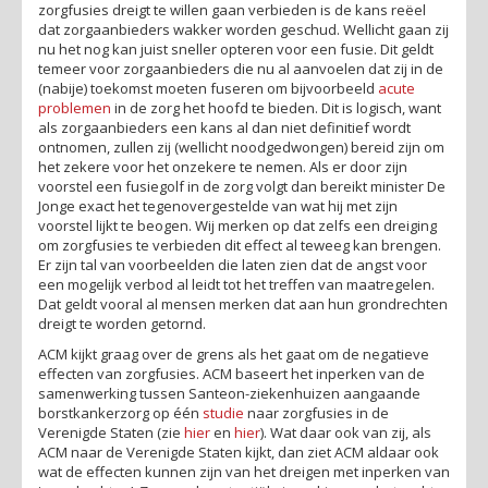
zorgfusies dreigt te willen gaan verbieden is de kans reëel
dat zorgaanbieders wakker worden geschud. Wellicht gaan zij
nu het nog kan juist sneller opteren voor een fusie. Dit geldt
temeer voor zorgaanbieders die nu al aanvoelen dat zij in de
(nabije) toekomst moeten fuseren om bijvoorbeeld
acute
problemen
in de zorg het hoofd te bieden. Dit is logisch, want
als zorgaanbieders een kans al dan niet definitief wordt
ontnomen, zullen zij (wellicht noodgedwongen) bereid zijn om
het zekere voor het onzekere te nemen. Als er door zijn
voorstel een fusiegolf in de zorg volgt dan bereikt minister De
Jonge exact het tegenovergestelde van wat hij met zijn
voorstel lijkt te beogen. Wij merken op dat zelfs een dreiging
om zorgfusies te verbieden dit effect al teweeg kan brengen.
Er zijn tal van voorbeelden die laten zien dat de angst voor
een mogelijk verbod al leidt tot het treffen van maatregelen.
Dat geldt vooral al mensen merken dat aan hun grondrechten
dreigt te worden getornd.
ACM kijkt graag over de grens als het gaat om de negatieve
effecten van zorgfusies. ACM baseert het inperken van de
samenwerking tussen Santeon-ziekenhuizen aangaande
borstkankerzorg op één
studie
naar zorgfusies in de
Verenigde Staten (zie
hier
en
hier
). Wat daar ook van zij, als
ACM naar de Verenigde Staten kijkt, dan ziet ACM aldaar ook
wat de effecten kunnen zijn van het dreigen met inperken van