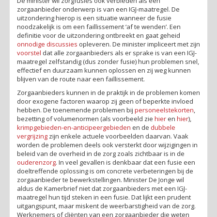
De minister wil zorgfusies ook verbieden als een
zorgaanbieder onderwerp is van een IGJ-maatregel. De
uitzondering hierop is een situatie wanneer de fusie
noodzakelijk is om een faillissement ‘af te wenden’. Een
definitie voor de uitzondering ontbreekt en gaat geheid
onnodige discussies
opleveren. De minister impliceert met zijn
voorstel
dat alle zorgaanbieders als er sprake is van een IGJ-
maatregel zelfstandig (dus zonder fusie) hun problemen snel,
effectief en duurzaam kunnen oplossen en zij weg kunnen
blijven van de route naar een faillissement.
Zorgaanbieders kunnen in de praktijk in de problemen komen
door exogene factoren waarop zij geen of beperkte invloed
hebben. De toenemende problemen bij
personeelstekorten
,
bezetting of volumenormen (als voorbeeld zie
hier
en
hier
),
krimpgebieden-en-anticipeergebieden
en de
dubbele
vergrijzing
zijn enkele actuele voorbeelden daarvan. Vaak
worden de problemen deels ook versterkt door wijzigingen in
beleid van de overheid in de zorg zoals zichtbaar is in de
ouderenzorg
. In veel gevallen is denkbaar dat een fusie een
doeltreffende oplossing is om concrete verbeteringen bij de
zorgaanbieder te bewerkstellingen. Minister De Jonge wil
aldus de Kamerbrief niet dat zorgaanbieders met een IGJ-
maatregel hun tijd steken in een fusie. Dat lijkt een prudent
uitgangspunt, maar miskent de weerbarstigheid van de zorg.
Werknemers of cliënten van een zorgaanbieder die weten