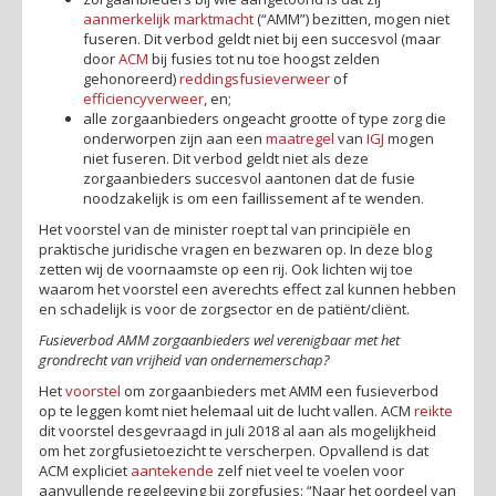
aanmerkelijk marktmacht
(“AMM”) bezitten, mogen niet
fuseren. Dit verbod geldt niet bij een succesvol (maar
door
ACM
bij fusies tot nu toe hoogst zelden
gehonoreerd)
reddingsfusieverweer
of
efficiencyverweer
, en;
alle zorgaanbieders ongeacht grootte of type zorg die
onderworpen zijn aan een
maatregel
van
IGJ
mogen
niet fuseren. Dit verbod geldt niet als deze
zorgaanbieders succesvol aantonen dat de fusie
noodzakelijk is om een faillissement af te wenden.
Het voorstel van de minister roept tal van principiële en
praktische juridische vragen en bezwaren op. In deze blog
zetten wij de voornaamste op een rij. Ook lichten wij toe
waarom het voorstel een averechts effect zal kunnen hebben
en schadelijk is voor de zorgsector en de patiënt/cliënt.
Fusieverbod AMM zorgaanbieders wel verenigbaar met het
grondrecht van vrijheid van ondernemerschap?
Het
voorstel
om zorgaanbieders met AMM een fusieverbod
op te leggen komt niet helemaal uit de lucht vallen. ACM
reikte
dit voorstel desgevraagd in juli 2018 al aan als mogelijkheid
om het zorgfusietoezicht te verscherpen. Opvallend is dat
ACM expliciet
aantekende
zelf niet veel te voelen voor
aanvullende regelgeving bij zorgfusies: “Naar het oordeel van