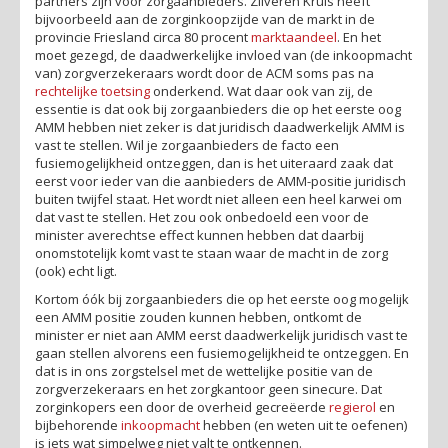
partners zijn voor zorgaanbieders. Zilveren Kruis heeft
bijvoorbeeld aan de zorginkoopzijde van de markt in de
provincie Friesland circa 80 procent
marktaandeel
. En het
moet gezegd, de daadwerkelijke invloed van (de inkoopmacht
van) zorgverzekeraars wordt door de ACM soms pas na
rechtelijke toetsing
onderkend. Wat daar ook van zij, de
essentie is dat ook bij zorgaanbieders die op het eerste oog
AMM hebben niet zeker is dat juridisch daadwerkelijk AMM is
vast te stellen. Wil je zorgaanbieders de facto een
fusiemogelijkheid ontzeggen, dan is het uiteraard zaak dat
eerst voor ieder van die aanbieders de AMM-positie juridisch
buiten twijfel staat. Het wordt niet alleen een heel karwei om
dat vast te stellen. Het zou ook onbedoeld een voor de
minister averechtse effect kunnen hebben dat daarbij
onomstotelijk komt vast te staan waar de macht in de zorg
(ook) echt ligt.
Kortom óók bij zorgaanbieders die op het eerste oog mogelijk
een AMM positie zouden kunnen hebben, ontkomt de
minister er niet aan AMM eerst daadwerkelijk juridisch vast te
gaan stellen alvorens een fusiemogelijkheid te ontzeggen. En
dat is in ons zorgstelsel met de wettelijke positie van de
zorgverzekeraars en het zorgkantoor geen sinecure. Dat
zorginkopers een door de overheid gecreëerde
regierol
en
bijbehorende
inkoopmacht
hebben (en weten uit te oefenen)
is iets wat simpelweg niet valt te ontkennen.