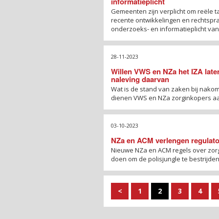
informatieplicht
Gemeenten zijn verplicht om reële tar
recente ontwikkelingen en rechtspra
onderzoeks- en informatieplicht v
28-11-2023
Willen VWS en NZa het IZA late
naleving daarvan
Wat is de stand van zaken bij nakom
dienen VWS en NZa zorginkopers aan
03-10-2023
NZa en ACM verlengen regulator
Nieuwe NZa en ACM regels over zor
doen om de polisjungle te bestrijde
<
1
2
3
4