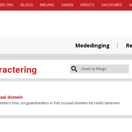
ER ONS
BLOGS
NIEUWS
ZAKEN
VIDEO'S
VACATURES
Mededinging
Re
ractering
iaal domein
eters hoe zorgaanbieders in het sociaal domein tot reële tarieven