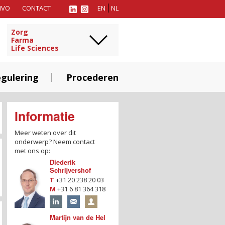
MVO
CONTACT
EN
NL
Zorg
Farma
Life Sciences
gulering
Procederen
Informatie
Meer weten over dit
onderwerp?
Neem contact
met ons op:
Diederik
Schrijvershof
T
+31 20 238 20 03
M
+31 6 81 364 318
Martijn van de Hel