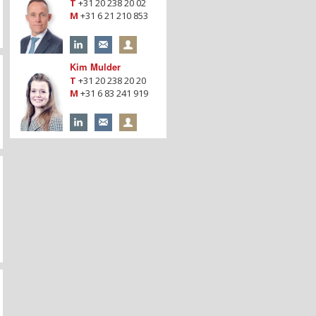
T
+31 20 238 20 02
M
+31 6 21 210 853
Kim Mulder
T
+31 20 238 20 20
M
+31 6 83 241 919