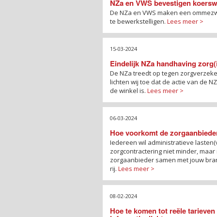
NZa en VWS bevestigen koerswij
De NZa en VWS maken een ommezwaa
te bewerkstelligen.
Lees meer >
15-03-2024
Eindelijk NZa handhaving zorg(i
De NZa treedt op tegen zorgverzeker
lichten wij toe dat de actie van de N
de winkel is.
Lees meer >
06-03-2024
Hoe voorkomt de zorgaanbieder
Iedereen wil administratieve lasten
zorgcontractering niet minder, maar
zorgaanbieder samen met jouw branch
rij.
Lees meer >
08-02-2024
Hoe te komen tot reële tarieve