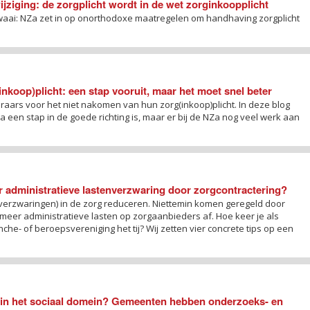
ziging: de zorgplicht wordt in de wet zorginkoopplicht
i: NZa zet in op onorthodoxe maatregelen om handhaving zorgplicht
nkoop)plicht: een stap vooruit, maar het moet snel beter
aars voor het niet nakomen van hun zorg(inkoop)plicht. In deze blog
Za een stap in de goede richting is, maar er bij de NZa nog veel werk aan
 administratieve lastenverzwaring door zorgcontractering?
(verzwaringen) in de zorg reduceren. Niettemin komen geregeld door
 meer administratieve lasten op zorgaanbieders af. Hoe keer je als
e- of beroepsvereniging het tij? Wij zetten vier concrete tips op een
n in het sociaal domein? Gemeenten hebben onderzoeks- en