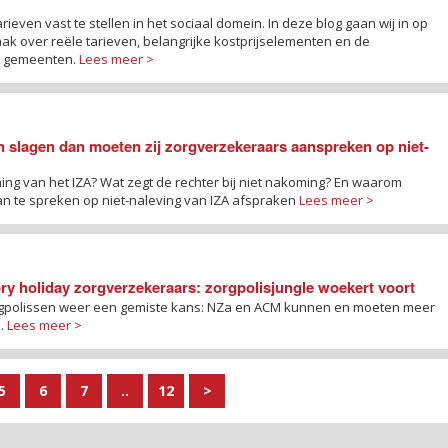
ieven vast te stellen in het sociaal domein. In deze blog gaan wij in op
ak over reële tarieven, belangrijke kostprijselementen en de
an gemeenten.
Lees meer >
n slagen dan moeten zij zorgverzekeraars aanspreken op niet-
ing van het IZA? Wat zegt de rechter bij niet nakoming? En waarom
 te spreken op niet-naleving van IZA afspraken
Lees meer >
y holiday zorgverzekeraars: zorgpolisjungle woekert voort
gpolissen weer een gemiste kans: NZa en ACM kunnen en moeten meer
n.
Lees meer >
5
6
7
..
12
>