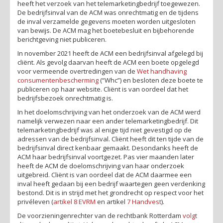
heeft het verzoek van het telemarketingbedrijf toegewezen.
De bedrijfsinval van de ACM was onrechtmatig en de tijdens
de inval verzamelde gegevens moeten worden uitgesloten
van bewijs. De ACM mag het boetebesluit en bijbehorende
berichtgeving niet publiceren.
In november 2021 heeft de ACM een bedrijfsinval afgelegd bij
cliënt. Als gevolg daarvan heeft de ACM een boete opgelegd
voor vermeende overtredingen van de
Wet handhaving
consumentenbescherming
(“Whc”) en besloten deze boete te
publiceren op haar website. Cliënt is van oordeel dat het
bedrijfsbezoek onrechtmatig is.
In het doelomschrijving van het onderzoek van de ACM werd
namelijk verwezen naar een ander telemarketingbedrijf. Dit
telemarketingbedrijf was al enige tijd niet gevestigd op de
adressen van de bedrijfsinval. Cliënt heeft dit ten tijde van de
bedrijfsinval direct kenbaar gemaakt. Desondanks heeft de
ACM haar bedrijfsinval voortgezet. Pas vier maanden later
heeft de ACM de doelomschrijving van haar onderzoek
uitgebreid. Cliënt is van oordeel dat de ACM daarmee een
inval heeft gedaan bij een bedrijf waartegen geen verdenking
bestond. Dit is in strijd met het grondrecht op respect voor het
privéleven (
artikel 8 EVRM
en artikel
7 Handvest
).
De voorzieningenrechter van de rechtbank Rotterdam
volgt