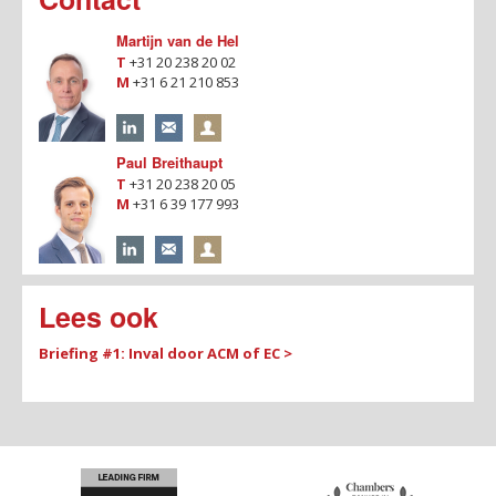
Martijn van de Hel
T
+31 20 238 20 02
M
+31 6 21 210 853
Paul Breithaupt
T
+31 20 238 20 05
M
+31 6 39 177 993
Lees ook
Briefing #1: Inval door ACM of EC >