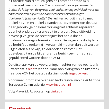
dit oordeel van cliënt. Volgens de rechter heeft de ACM
onderzoek verricht naar
“rechts- en natuurlijke personen die
buiten de kring van de (groep van) ondernemingen [vielen] waar het
onderzoek zich blijkens de aan verzoekers overhandigde
doelomschrijving op richtte”
. De rechter acht dit in strijd met
artikel 8 EVRM en artikel 7 Handvest. Bovendien kon de ACM
haar gebrekkige doelomschrijving niet achteraf repareren
door het onderzoek alsnog uit te breiden. Deze uitbreiding
bevestigt volgens de rechter juist het beeld dat de
doelomschrijving ontoereikend was. De gegevens die tijdens
de bedrijfsbezoeken zijn verzameld moeten dan ook worden
uitgesloten als bewijs, zo oordeelt de rechter. Het
boetebesluit en de bijbehorende berichtgeving mag niet
gepubliceerd worden door de ACM.
De uitspraak van de voorzieningenrechter van de rechtbank
Rotterdam is
hier
te vinden. Naar aanleiding van de uitspraak
heeft de ACM het boetebesluit inmiddels
ingetrokken
.
Voor meer informatie over een bedrijfsinval van de ACM of de
Europese Commissie zie:
www.invalacm.nl
Volg Maverick Advocaten op
LinkedIn
Contact