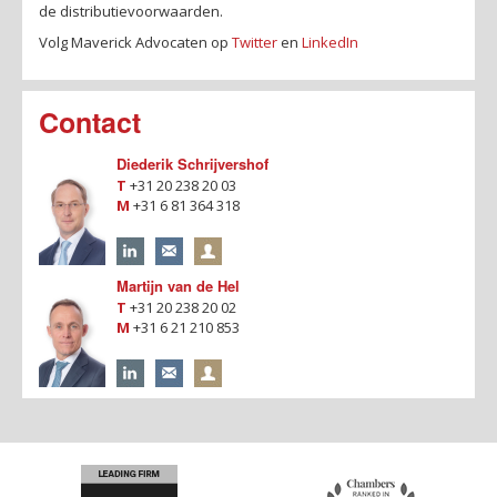
de distributievoorwaarden.
Volg Maverick Advocaten op
Twitter
en
LinkedIn
Contact
Diederik Schrijvershof
T
+31 20 238 20 03
M
+31 6 81 364 318
Martijn van de Hel
T
+31 20 238 20 02
M
+31 6 21 210 853