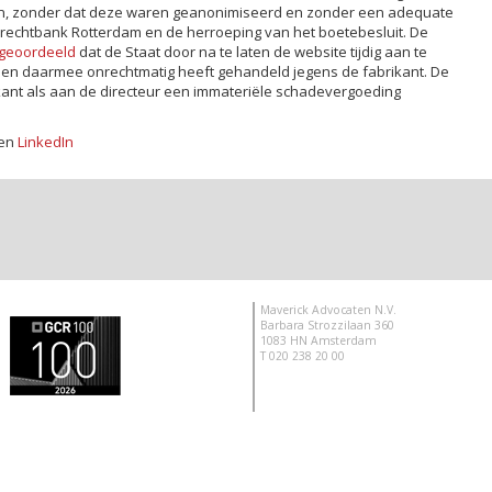
an, zonder dat deze waren geanonimiseerd en zonder een adequate
 rechtbank Rotterdam en de herroeping van het boetebesluit. De
geoordeeld
dat de Staat door na te laten de website tijdig aan te
en daarmee onrechtmatig heeft gehandeld jegens de fabrikant. De
kant als aan de directeur een immateriële schadevergoeding
en
LinkedIn
Maverick Advocaten N.V.
Barbara Strozzilaan 360
1083 HN Amsterdam
T 020 238 20 00