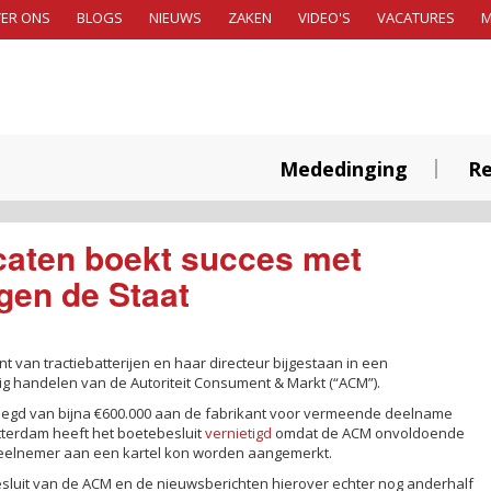
ER ONS
BLOGS
NIEUWS
ZAKEN
VIDEO'S
VACATURES
Mededinging
Re
aten boekt succes met
gen de Staat
nt van tractiebatterijen en haar directeur bijgestaan in een
 handelen van de Autoriteit Consument & Markt (“ACM”).
egd van bijna €600.000 aan de fabrikant voor vermeende deelname
tterdam heeft het boetebesluit
vernietigd
omdat de ACM onvoldoende
deelnemer aan een kartel kon worden aangemerkt.
esluit van de ACM en de nieuwsberichten hierover echter nog anderhalf