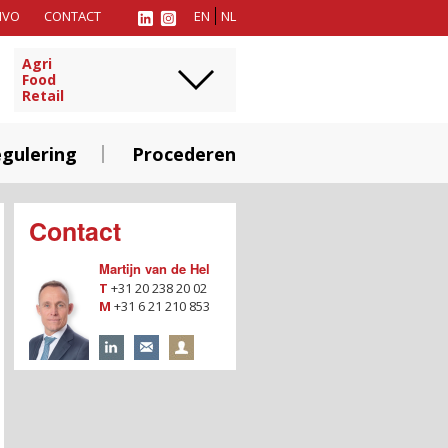
MVO
CONTACT
EN
NL
Agri
Food
Retail
gulering
Procederen
Contact
Martijn van de Hel
T
+31 20 238 20 02
M
+31 6 21 210 853