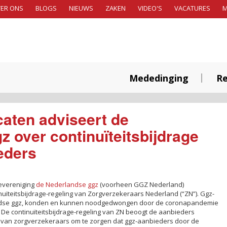
ER ONS
BLOGS
NIEUWS
ZAKEN
VIDEO'S
VACATURES
Mededinging
Re
aten adviseert de
 over continuïteitsbijdrage
eders
hevereniging
de Nederlandse ggz
(voorheen GGZ Nederland)
ïteitsbijdrage-regeling van Zorgverzekeraars Nederland (“ZN”). Ggz-
ndse ggz, konden en kunnen noodgedwongen door de coronapandemie
. De continuïteitsbijdrage-regeling van ZN beoogt de aanbieders
 van zorgverzekeraars om te zorgen dat ggz-aanbieders door de