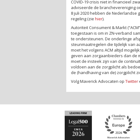
COVID-19 crisis niet in financieel z
adviseerde de branchevereniging om
8 juli 2020 hebben de Nederlandse g
regeling (zie
hier
).
Autoriteit Consument & Markt (“ACM
toegestaan is om in ZN-verband sam
te ondersteunen. De onderlinge af
steunmaatregelen die tijdelijk van a
moet het volgens ACM altijd mogelij
geven aan zorgaanbieders dan de 
moet de insteek zijn van de continuï
voldoen aan de zorgplicht als bedoe
de (handhaving van de) zorgplicht z
Volg Maverick Advocaten op
Twitter