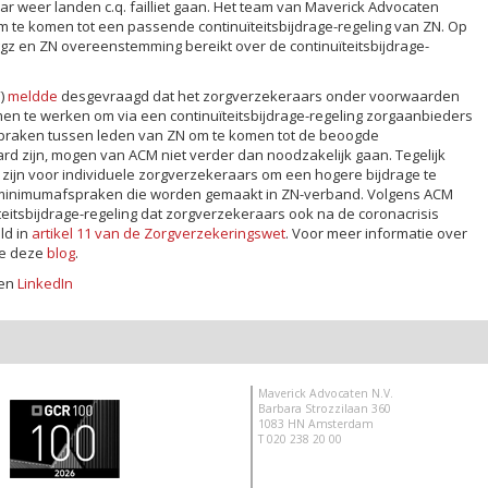
waar weer landen c.q. failliet gaan. Het team van Maverick Advocaten
 te komen tot een passende continuïteitsbijdrage-regeling van ZN. Op
gz en ZN overeenstemming bereikt over de continuïteitsbijdrage-
”)
meldde
desgevraagd dat het zorgverzekeraars onder voorwaarden
en te werken om via een continuïteitsbijdrage-regeling zorgaanbieders
spraken tussen leden van ZN om te komen tot de beoogde
ard zijn, mogen van ACM niet verder dan noodzakelijk gaan. Tegelijk
k zijn voor individuele zorgverzekeraars om een hogere bijdrage te
minimumafspraken die worden gemaakt in ZN-verband. Volgens ACM
teitsbijdrage-regeling dat zorgverzekeraars ook na de coronacrisis
ld in
artikel 11 van de Zorgverzekeringswet
. Voor meer informatie over
ie deze
blog
.
en
LinkedIn
Maverick Advocaten N.V.
Barbara Strozzilaan 360
1083 HN Amsterdam
T 020 238 20 00