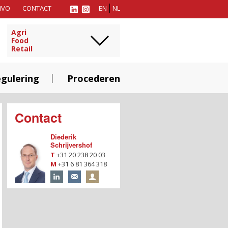
MVO
CONTACT
EN
NL
Agri
Food
Retail
gulering
Procederen
Contact
Diederik
Schrijvershof
T
+31 20 238 20 03
M
+31 6 81 364 318