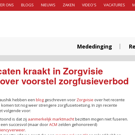
ER ONS
BLOGS
NIEUWS
ZAKEN
VIDEO'S
VACATURES
Mededinging
Re
aten kraakt in Zorgvisie
 over voorstel zorgfusieverbod
Kaushik hebben een
blog
geschreven voor
Zorgvisie
over het recente
 komen tot nog weer strengere zorgfusietoetsing. In zijn recente
et volgende voor:
oond is dat zij
aanmerkelijk marktmacht
bezitten mogen niet fuseren.
bij een succesvol (maar door
ACM
zelden gehonoreerd)
ciencyverweer
.