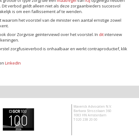
 grootte of type zorg) die een
maatregel
van
IGJ
opgelegd hebben
 Dit verbod geldt alleen niet als deze zorgaanbieders succesvol
elijk is om een faillissement af te wenden.
t waarom het voorstel van de minister een aantal ernstige zowel
kent.
ok door Zorgvisie geïnterviewd over het voorstel. In
dit
interview
ekeningen.
rstel zorgfusieverbod is onhaalbaar en werkt contraproductief, klik
en
LinkedIn
Maverick Advocaten N.V.
Barbara Strozzilaan 360
1083 HN Amsterdam
T 020 238 20 00