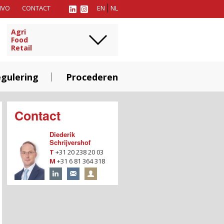
MVO
CONTACT
EN
NL
Agri
Food
Retail
gulering
Procederen
Contact
Diederik
Schrijvershof
T
+31 20 238 20 03
M
+31 6 81 364 318