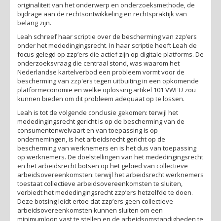
originaliteit van het onderwerp en onderzoeksmethode, de
bijdrage aan de rechtsontwikkeling en rechtspraktijk van
belang zijn.
Leah schreef haar scriptie over de bescherming van zzp’ers
onder het mededingingsrecht. In haar scriptie heeft Leah de
focus gelegd op zzp’ers die actief zijn op digitale platforms. De
onderzoeksvraag die centraal stond, was waarom het
Nederlandse kartelverbod een probleem vormt voor de
bescherming van zzp'ers tegen uitbuiting in een opkomende
platformeconomie en welke oplossing artikel 101 VWEU zou
kunnen bieden om dit probleem adequaat op te lossen.
Leah is tot de volgende conclusie gekomen: terwijl het
mededingingsrecht gericht is op de bescherming van de
consumentenwelvaart en van toepassing is op
ondernemingen, is het arbeidsrecht gericht op de
bescherming van werknemers en is het dus van toepassing
op werknemers. De doelstellingen van het mededingingsrecht
en het arbeidsrecht botsen op het gebied van collectieve
arbeidsovereenkomsten: terwijl het arbeidsrecht werknemers
toestaat collectieve arbeidsovereenkomsten te sluiten,
verbiedt het mededingingsrecht zzp’ers hetzelfde te doen.
Deze botsing leidt ertoe dat zzp’ers geen collectieve
arbeidsovereenkomsten kunnen sluiten om een
minimumloon vast te stellen en de arbeidsomstandigheden te