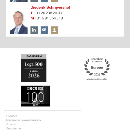
Diederik Schrijvershof
T
+31 20 238 20 03
M
+31 6 81 364 318
Contact
Algemene voorwaarden
Privacy
Disclaimer