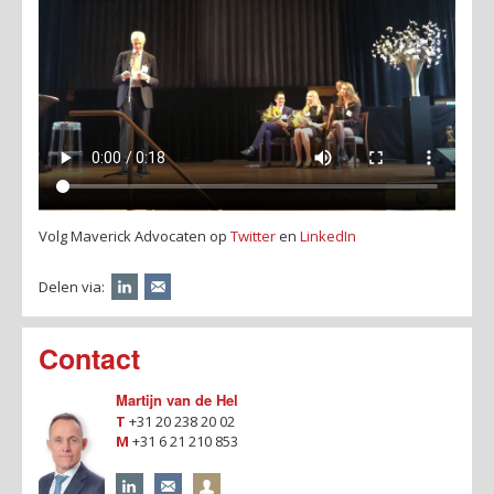
Volg Maverick Advocaten op
Twitter
en
LinkedIn
Delen via:
Contact
Martijn van de Hel
T
+31 20 238 20 02
M
+31 6 21 210 853