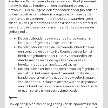
licentie te willen afnemen. In zijn arrest van 16 juli jl. oordeelt
het HvJEU dat de houder van een standaard essentieel
octrooi (“
SEO
”) die jegens een standaardisatieorganisatie de
onherroepelijke verbintenis is aangegaan om aan derden
een licentie te verlenen onder FRAND-voorwaarden, geen
misbruik van zijn machtspositie maakt door in een procedure
een verbod te vragen op het (vermeend) inbreukmakende
gedrag, indien:
De octrooihouder de vermeende inbreukmaker in
kennis heeft gesteld van de inbreuk; en
De octrooihouder aan de vermeende inbreukmaker
een concrete en schriftelijke licentieovereenkomst
heeft aangeboden onder FRAND-voorwaarden, en
daarbij met de name de royalty en de wijze van
berekening daarvan heeft toegelicht; en
Die inbreukmaker het betrokken octrooi blijft gebruiken
en niet met bekwame spoed overeenkomstig de
handelsgebruiken en te goeder trouw gebruik maakt
van dit aanbod. Dit laatste dient te worden uitgemaakt
aan de hand van objectieve elementen en houdt in dat
er geen sprake is van vertragingstactiek.
Spoor
Ook op het gebied van de regulering van de spoorwegsector