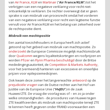
van
Air France
,
KLM
en
Martinair
(“
Air France/KLM
”) tot het
verkrijgen van een negatieve verklaring voor recht niet-
ontvankelijk te verklaren. De rechter overweegt dat er geen
sprake is van misbruik van procesrecht omdat het vorderen
van een negatieve verklaring voor recht een legitieme functie
vervult voor Air France/KLM en het belang van zekerheid over
de rechtspositie dient.
Misbruik van machtspositie
Een aantal toezichthouders in Europa heeft zich actief
getoond op het gebied van misbruik van machtspositie. Zo
onderzoekt
de Europese Commissie mogelijk machtsmisbruik
door
Qualcomm
wegens loyaliteitskortingen en roofprijzen en
worden
Pfizer
en
Flynn Pharma
beschuldigd
door de Britse
mededingingsautoriteit, de
Competition & Markets Authority
,
voor het (vermeend) hanteren van excessieve en oneerlijke
prijzen voor epilepsiemedicijnen.
Ook kwam deze zomer het langverwachte
antwoord
op de
prejudiciële vragen
van de Duitse rechter aan het Hof van
Justitie van de Europese Unie (“
HvJEU
”) in de zaak
Huawei/ZTE. De vraag die voorlag was of – en zo ja onder
welke omstandigheden - de procedures van Huawei tegen
ZTE kwalificeerden als misbruik van machtspositie terwijl ZTE
te kennen heeft gegeven onder FRAND-voorwaarden een