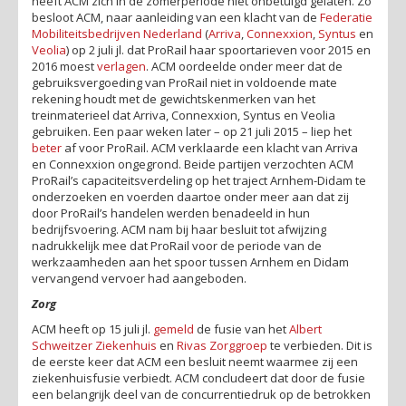
heeft ACM zich in de zomerperiode niet onbetuigd gelaten. Zo
besloot ACM, naar aanleiding van een klacht van de
Federatie
Mobiliteitsbedrijven Nederland
(
Arriva
,
Connexxion
,
Syntus
en
Veolia
) op 2 juli jl. dat ProRail haar spoortarieven voor 2015 en
2016 moest
verlagen
. ACM oordeelde onder meer dat de
gebruiksvergoeding van ProRail niet in voldoende mate
rekening houdt met de gewichtskenmerken van het
treinmaterieel dat Arriva, Connexxion, Syntus en Veolia
gebruiken. Een paar weken later – op 21 juli 2015 – liep het
beter
af voor ProRail. ACM verklaarde een klacht van Arriva
en Connexxion ongegrond. Beide partijen verzochten ACM
ProRail’s capaciteitsverdeling op het traject Arnhem-Didam te
onderzoeken en voerden daartoe onder meer aan dat zij
door ProRail’s handelen werden benadeeld in hun
bedrijfsvoering. ACM nam bij haar besluit tot afwijzing
nadrukkelijk mee dat ProRail voor de periode van de
werkzaamheden aan het spoor tussen Arnhem en Didam
vervangend vervoer had aangeboden.
Zorg
ACM heeft op 15 juli jl.
gemeld
de fusie van het
Albert
Schweitzer Ziekenhuis
en
Rivas Zorggroep
te verbieden. Dit is
de eerste keer dat ACM een besluit neemt waarmee zij een
ziekenhuisfusie verbiedt. ACM concludeert dat door de fusie
een belangrijk deel van de concurrentiedruk op de betrokken