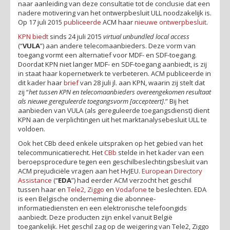
naar aanleiding van deze consultatie tot de conclusie dat een
nadere motivering van het ontwerpbesluit ULL noodzakelijk is.
Op 17 juli 2015
publiceerde
ACM haar
nieuwe ontwerpbesluit
.
KPN
biedt
sinds 24 juli 2015
virtual unbundled local access
(“
VULA
”) aan andere telecomaanbieders. Deze vorm van
toegang vormt een alternatief voor MDF- en SDF-toegang.
Doordat KPN niet langer MDF- en SDF-toegang aanbiedt, is zij
in staat haar kopernetwerk te verbeteren. ACM publiceerde in
dit kader haar
brief
van 28 juli jl. aan KPN, waarin zij stelt dat
zij “
het tussen KPN en telecomaanbieders overeengekomen resultaat
als nieuwe gereguleerde toegangsvorm [accepteert]
.” Bij het
aanbieden van VULA (als gereguleerde toegangsdienst) dient
KPN aan de verplichtingen uit het marktanalysebesluit ULL te
voldoen.
Ook het CBb deed enkele uitspraken op het gebied van het
telecommunicatierecht. Het
CBb
stelde in het kader van een
beroepsprocedure tegen een geschilbeslechtingsbesluit van
ACM prejudiciële vragen aan het HvJEU.
European Directory
Assistance
(“
EDA
”) had eerder ACM verzocht het geschil
tussen haar en
Tele2
,
Ziggo
en
Vodafone
te beslechten. EDA
is een Belgische onderneming die abonnee-
informatiediensten en een elektronische telefoongids
aanbiedt. Deze producten zijn enkel vanuit België
toegankelijk. Het geschil zag op de weigering van Tele2, Ziggo