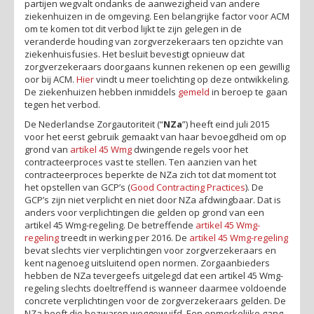
partijen wegvalt ondanks de aanwezigheid van andere
ziekenhuizen in de omgeving. Een belangrijke factor voor ACM
om te komen tot dit verbod lijkt te zijn gelegen in de
veranderde houding van zorgverzekeraars ten opzichte van
ziekenhuisfusies. Het besluit bevestigt opnieuw dat
zorgverzekeraars doorgaans kunnen rekenen op een gewillig
oor bij ACM.
Hier
vindt u meer toelichting op deze ontwikkeling.
De ziekenhuizen hebben inmiddels
gemeld
in beroep te gaan
tegen het verbod.
De Nederlandse Zorgautoriteit (“
NZa
”) heeft eind juli 2015
voor het eerst gebruik gemaakt van haar bevoegdheid om op
grond van
artikel 45 Wmg
dwingende regels voor het
contracteerproces vast te stellen. Ten aanzien van het
contracteerproces beperkte de NZa zich tot dat moment tot
het opstellen van GCP’s (
Good Contracting Practices
). De
GCP’s zijn niet verplicht en niet door NZa afdwingbaar. Dat is
anders voor verplichtingen die gelden op grond van een
artikel 45 Wmg-regeling. De betreffende
artikel 45 Wmg-
regeling
treedt in werking per 2016. De
artikel 45 Wmg-regeling
bevat slechts vier verplichtingen voor zorgverzekeraars en
kent nagenoeg uitsluitend open normen. Zorgaanbieders
hebben de NZa tevergeefs uitgelegd dat een artikel 45 Wmg-
regeling slechts doeltreffend is wanneer daarmee voldoende
concrete verplichtingen voor de zorgverzekeraars gelden. De
NZa heeft die bezwaren weggewuifd. Een opmerkelijke gang