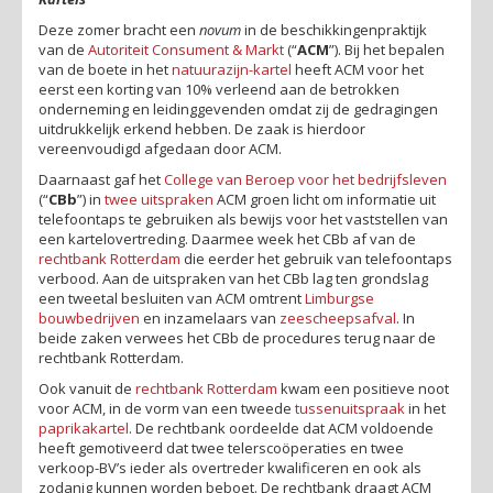
Deze zomer bracht een
novum
in de beschikkingenpraktijk
van de
Autoriteit Consument & Markt
(“
ACM
”). Bij het bepalen
van de boete in het
natuurazijn-kartel
heeft ACM voor het
eerst een korting van 10% verleend aan de betrokken
onderneming en leidinggevenden omdat zij de gedragingen
uitdrukkelijk erkend hebben. De zaak is hierdoor
vereenvoudigd afgedaan door ACM.
Daarnaast gaf het
College van Beroep voor het bedrijfsleven
(“
CBb
”) in
twee
uitspraken
ACM groen licht om informatie uit
telefoontaps te gebruiken als bewijs voor het vaststellen van
een kartelovertreding. Daarmee week het CBb af van de
rechtbank
Rotterdam
die eerder het gebruik van telefoontaps
verbood. Aan de uitspraken van het CBb lag ten grondslag
een tweetal besluiten van ACM omtrent
Limburgse
bouwbedrijven
en inzamelaars van
zeescheepsafval
. In
beide zaken verwees het CBb de procedures terug naar de
rechtbank Rotterdam.
Ook vanuit de
rechtbank Rotterdam
kwam een positieve noot
voor ACM, in de vorm van een tweede
tussenuitspraak
in het
paprikakartel
. De rechtbank oordeelde dat ACM voldoende
heeft gemotiveerd dat twee telerscoöperaties en twee
verkoop-BV’s ieder als overtreder kwalificeren en ook als
zodanig kunnen worden beboet. De rechtbank draagt ACM