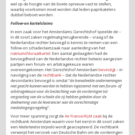
wel op de hoogte van de boete opnieuw vast te stellen,
waarbij voorkomen moet worden dat leden-paprikatelers
dubbel beboet worden.
Follow-on kartelclaims
In een zaak voor het Amsterdams Gerechtshof speelde de –
in dit soort zaken regelmatig terugkerende – vraag of de
Nederlandse rechter bevoegd is kennis te nemen van een
follow-on schadeclaimzaak naar aanleiding van het
natriumchloraatkartel
. Een aantal gedaagden had de
bevoegdheid van de Nederlandse rechter betwist aangezien
partijen een forum- en arbitragekeuze waren
overeengekomen. Het Gerechtshof Amsterdam
bevestigt
– in
navolging van de
rechtbank
– dat de Nederlandse rechter
desondanks bevoegd is omdat “
de benadeelde ondernemingen
niet geacht kunnen worden te hebben ingestemd met een forum- of
arbitragekeuze voor de beslechting van de vorderingen tot
vergoeding van de schade die zij hebben geleden door de
deelneming van de leverancier aan de onrechtmatige
mededingingsregeling
”.
Voor meer spanning zorgt de
Air France/KLM zaak
bij de
rechtbank Amsterdam waarin voor het eerst in dit soort zaken
een
Nederlandse torpedo
wordt geaccepteerd. De rechtbank
verwerpt het verzoek van Deutsche Bahn om de vorderingen