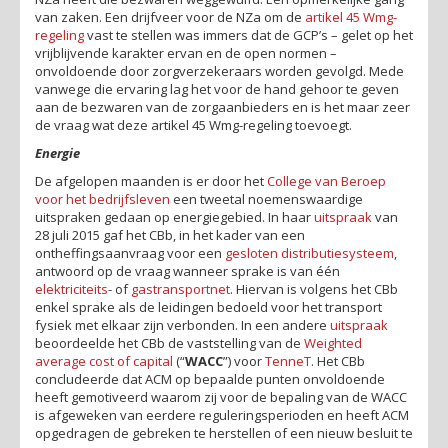
van zaken. Een drijfveer voor de NZa om de
artikel 45 Wmg-
regeling
vast te stellen was immers dat de GCP’s – gelet op het
vrijblijvende karakter ervan en de open normen –
onvoldoende door zorgverzekeraars worden gevolgd. Mede
vanwege die ervaring lag het voor de hand gehoor te geven
aan de bezwaren van de zorgaanbieders en is het maar zeer
de vraag wat deze artikel 45 Wmg-regeling toevoegt.
Energie
De afgelopen maanden is er door het
College van Beroep
voor het bedrijfsleven
een tweetal noemenswaardige
uitspraken gedaan op energiegebied. In haar
uitspraak
van
28 juli 2015 gaf het CBb, in het kader van een
ontheffingsaanvraag voor een
gesloten distributiesysteem
,
antwoord op de vraag wanneer sprake is van één
elektriciteits
- of
gastransportnet
. Hiervan is volgens het CBb
enkel sprake als de leidingen bedoeld voor het transport
fysiek met elkaar zijn verbonden. In een andere
uitspraak
beoordeelde het CBb de vaststelling van de
Weighted
average cost of capital
(“
WACC
”) voor
TenneT
. Het CBb
concludeerde dat ACM op bepaalde punten onvoldoende
heeft gemotiveerd waarom zij voor de bepaling van de WACC
is afgeweken van eerdere reguleringsperioden en heeft ACM
opgedragen de gebreken te herstellen of een nieuw besluit te