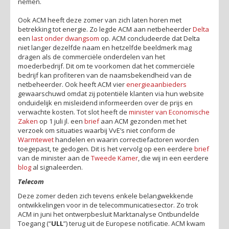
nemen.
Ook ACM heeft deze zomer van zich laten horen met
betrekking tot energie. Zo legde ACM aan netbeheerder
Delta
een
last onder dwangsom
op. ACM concludeerde dat Delta
niet langer dezelfde naam en hetzelfde beeldmerk mag
dragen als de commerciële onderdelen van het
moederbedrijf. Dit om te voorkomen dat het commerciële
bedrijf kan profiteren van de naamsbekendheid van de
netbeheerder. Ook heeft ACM vier
energieaanbieders
gewaarschuwd omdat zij potentiële klanten via hun website
onduidelijk en misleidend informeerden over de prijs en
verwachte kosten. Tot slot heeft de
minister van Economische
Zaken
op 1 juli jl. een
brief
aan ACM gezonden met het
verzoek om situaties waarbij VvE’s niet conform de
Warmtewet
handelen en waarin correctiefactoren worden
toegepast, te gedogen. Dit is het vervolg op een eerdere
brief
van de minister aan de
Tweede Kamer
, die wij in een eerdere
blog
al signaleerden.
Telecom
Deze zomer deden zich tevens enkele belangwekkende
ontwikkelingen voor in de telecommunicatiesector. Zo trok
ACM in juni het ontwerpbesluit Marktanalyse Ontbundelde
Toegang (“
ULL
”) terug uit de Europese notificatie. ACM kwam