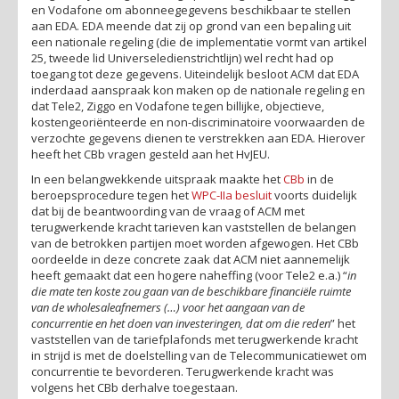
en Vodafone om abonneegegevens beschikbaar te stellen
aan EDA. EDA meende dat zij op grond van een bepaling uit
een nationale regeling (die de implementatie vormt van artikel
25, tweede lid Universeledienstrichtlijn) wel recht had op
toegang tot deze gegevens. Uiteindelijk besloot ACM dat EDA
inderdaad aanspraak kon maken op de nationale regeling en
dat Tele2, Ziggo en Vodafone tegen billijke, objectieve,
kostengeoriënteerde en non-discriminatoire voorwaarden de
verzochte gegevens dienen te verstrekken aan EDA. Hierover
heeft het CBb vragen gesteld aan het HvJEU.
In een belangwekkende uitspraak maakte het
CBb
in de
beroepsprocedure tegen het
WPC-IIa besluit
voorts duidelijk
dat bij de beantwoording van de vraag of ACM met
terugwerkende kracht tarieven kan vaststellen de belangen
van de betrokken partijen moet worden afgewogen. Het CBb
oordeelde in deze concrete zaak dat ACM niet aannemelijk
heeft gemaakt dat een hogere naheffing (voor Tele2 e.a.) “
in
die mate ten koste zou gaan van de beschikbare financiële ruimte
van de wholesaleafnemers (…) voor het aangaan van de
concurrentie en het doen van investeringen, dat om die reden
” het
vaststellen van de tariefplafonds met terugwerkende kracht
in strijd is met de doelstelling van de Telecommunicatiewet om
concurrentie te bevorderen. Terugwerkende kracht was
volgens het CBb derhalve toegestaan.