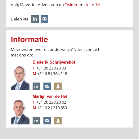
Volg Maverick Advocaten op
Twitter
en
LinkedIn
Delen via:
Informatie
Meer weten over dit onderwerp?
Neem contact
met ons op:
Diederik Schrijvershof
T
+31 20 238 20 03
M
+31 6 81 364 318
Martijn van de Hel
T
+31 20 238 20 02
M
+31 6 21 210 853