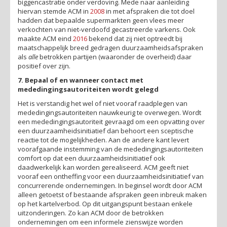
biggencastratie onder verdoving. Mede naar aanleiding
hiervan stemde ACM in
2008
in met afspraken die tot doel
hadden dat bepaalde supermarkten geen vlees meer
verkochten van niet-verdoofd gecastreerde varkens. Ook
maakte ACM eind
2016
bekend dat zij niet optreedt bij
maatschappelijk breed gedragen duurzaamheidsafspraken
als
alle
betrokken partijen (waaronder de overheid) daar
positief over zijn.
7. Bepaal of en wanneer contact met
mededingingsautoriteiten wordt gelegd
Het is verstandig het wel of niet vooraf raadplegen van
mededingingsautoriteiten nauwkeurig te overwegen. Wordt
een mededingingsautoriteit gevraagd om een opvatting over
een duurzaamheidsinitiatief dan behoort een sceptische
reactie tot de mogelijkheden. Aan de andere kant levert
voorafgaande instemming van de mededingingsautoriteiten
comfort op dat een duurzaamheidsinitiatief ook
daadwerkelijk kan worden gerealiseerd. ACM geeft niet
vooraf een ontheffing voor een duurzaamheidsinitiatief van
concurrerende ondernemingen. In beginsel wordt door ACM
alleen getoetst of bestaande afspraken geen inbreuk maken
op het kartelverbod. Op dit uitgangspunt bestaan enkele
uitzonderingen. Zo kan ACM door de betrokken
ondernemingen om een informele zienswijze worden