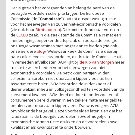
Het is gezien het voorgaande van belang de aard van de
beoogde voordelen scherp te krijgen. De Europese
Commissie (de “
Commissie
”) laat tot dusver weinig ruimte
voor het meewegen van zuiver niet-economische voordelen
(zie ook haar
Richtsnoeren
). Dit komt treffend naar voren in
de
CECED
zaak. In die zaak stemde de Commissie in met een
mededingingsbeperkende afspraak om bepaalde energie
onzuinige wasmachines niet langer aan te bieden (zie ook
onze eerdere
blog
). Weliswaar keek de Commissie daarbij
naar collectieve milieuvoordelen, dit drukte de Commissie uit
in vermeden afvalkosten. ACM lijkt bij
de Kip van Morgen
meer
ruimte te willen bieden voor het meewegen van niet-
economische voordelen. De betrokken partijen wilden
collectief afspreken niet-duurzaam kippenvlees uit hun
assortiment te halen. ACM beoordeelde in dat kader of
dierenwelzijn, milieu en volksgezondheid ten voordele van de
consument kwamen. ACM deed dit door te onderzoeken of
consumenten bereid waren in een zekere mate meer geld te
betalen voor duurzaam kippenvlees. Dat was volgens ACM
onvoldoende het geval. Deze voorbeelden laten zien dat het
raadzaam is de beoogde voordelen zoveel mogelijk in
economische termen uit te drukken en de voordelen zowel
kwalitatief als kwantitatief te onderbouwen.