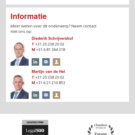
Informatie
Meer weten over dit onderwerp?
Neem contact
met ons op:
Diederik Schrijvershof
T
+31 20 238 20 03
M
+31 6 81 364 318
Martijn van de Hel
T
+31 20 238 20 02
M
+31 6 21 210 853