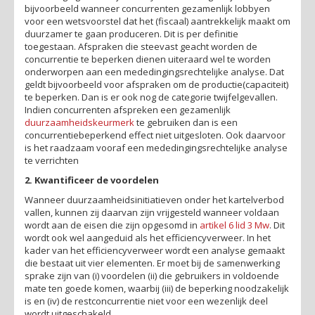
bijvoorbeeld wanneer concurrenten gezamenlijk lobbyen
voor een wetsvoorstel dat het (fiscaal) aantrekkelijk maakt om
duurzamer te gaan produceren. Dit is per definitie
toegestaan. Afspraken die steevast geacht worden de
concurrentie te beperken dienen uiteraard wel te worden
onderworpen aan een mededingingsrechtelijke analyse. Dat
geldt bijvoorbeeld voor afspraken om de productie(capaciteit)
te beperken. Dan is er ook nog de categorie twijfelgevallen.
Indien concurrenten afspreken een gezamenlijk
duurzaamheidskeurmerk
te gebruiken dan is een
concurrentiebeperkend effect niet uitgesloten. Ook daarvoor
is het raadzaam vooraf een mededingingsrechtelijke analyse
te verrichten
2. Kwantificeer de voordelen
Wanneer duurzaamheidsinitiatieven onder het kartelverbod
vallen, kunnen zij daarvan zijn vrijgesteld wanneer voldaan
wordt aan de eisen die zijn opgesomd in
artikel 6 lid 3 Mw
. Dit
wordt ook wel aangeduid als het efficiencyverweer. In het
kader van het efficiencyverweer wordt een analyse gemaakt
die bestaat uit vier elementen. Er moet bij de samenwerking
sprake zijn van (i) voordelen (ii) die gebruikers in voldoende
mate ten goede komen, waarbij (iii) de beperking noodzakelijk
is en (iv) de restconcurrentie niet voor een wezenlijk deel
wordt uitgeschakeld.