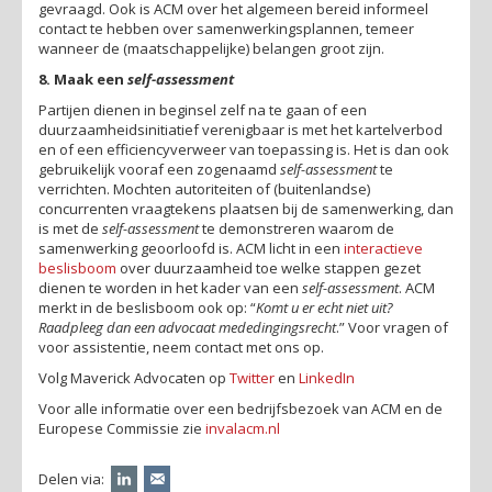
gevraagd. Ook is ACM over het algemeen bereid informeel
contact te hebben over samenwerkingsplannen, temeer
wanneer de (maatschappelijke) belangen groot zijn.
8. Maak een
self-assessment
Partijen dienen in beginsel zelf na te gaan of een
duurzaamheidsinitiatief verenigbaar is met het kartelverbod
en of een efficiencyverweer van toepassing is. Het is dan ook
gebruikelijk vooraf een zogenaamd
self-assessment
te
verrichten. Mochten autoriteiten of (buitenlandse)
concurrenten vraagtekens plaatsen bij de samenwerking, dan
is met de
self-assessment
te demonstreren waarom de
samenwerking geoorloofd is. ACM licht in een
interactieve
beslisboom
over duurzaamheid toe welke stappen gezet
dienen te worden in het kader van een
self-assessment
. ACM
merkt in de beslisboom ook op: “
Komt u er echt niet uit?
Raadpleeg dan een advocaat mededingingsrecht
.” Voor vragen of
voor assistentie, neem contact met ons op.
Volg Maverick Advocaten op
Twitter
en
LinkedIn
Voor alle informatie over een bedrijfsbezoek van ACM en de
Europese Commissie zie
invalacm.nl
Delen via: