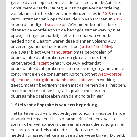
geregeld averij op na een negatief oordeel van de Autoriteit
Consument & Markt ("
ACM
"). ACM’s negatieve beoordeling
van plannen tot het sluiten van kolencentrales in
2013
en het
verduurzamen van kippenvlees (de Kip van Morgen) in
2015
riepen de nodige
discussie
op. ACM meende dat bij deze
plannen de voordelen van de beoogde samenwerking niet
opwogen tegen de nadelige effecten daarvan voor de
mededinging. Daarom waren deze plannen volgens ACM
onverenigbaar met het kartelverbod (
artikel 6 lid 1 Mw
).
Weliswaar biedt ACM
handvatten
om te beoordelen of
duurzaamheidsafspraken verenigbaar zijn met het
kartelverbod,
recent
benadrukte ACM echter dat
duurzaamheidsafspraken niet ten koste mogen gaan van de
concurrentie en de consument. Kortom, tot het
Wetsvoorstel
algemene gelding duurzaamheidsinitiatieven
in werking
treedt, moeten bedrijven roeien met de riemen die zij hebben.
In dit kader biedt deze blog acht praktische tips om
duurzaamheidsafspraken van de grond te krijgen.
1. Stel vast of sprake is van een beperking
Het kartelverbod verbiedt bedrijven concurrentiebeperkende
afspraken te maken. Het is daarom efficiënt eerst vast te
stellen of er wel sprake is van een afspraak die strijdig is met
het kartelverbod. Als dat niet zo is dan kan een
mededingingsrechtelijke analyse achterwege blijven. Dit geldt