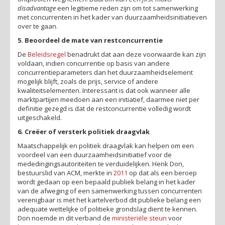
disadvantage
een legitieme reden zijn om tot samenwerking
met concurrenten in het kader van duurzaamheidsinitiatieven
over te gaan.
5. Beoordeel de mate van restconcurrentie
De
Beleidsregel
benadrukt dat aan deze voorwaarde kan zijn
voldaan, indien concurrentie op basis van andere
concurrentieparameters dan het duurzaamheidselement
mogelijk blijft, zoals de prijs, service of andere
kwaliteitselementen. Interessant is dat ook wanneer alle
marktpartijen meedoen aan een initiatief, daarmee niet per
definitie gezegd is dat de restconcurrentie volledig wordt
uitgeschakeld.
6. Creëer of versterk politiek draagvlak
Maatschappelijk en politiek draagvlak kan helpen om een
voordeel van een duurzaamheidsinitiatief voor de
mededingingsautoriteiten te verduidelijken. Henk Don,
bestuurslid van ACM, merkte in
2011
op dat als een beroep
wordt gedaan op een bepaald publiek belang in het kader
van de afweging of een samenwerking tussen concurrenten
verenigbaar is met het kartelverbod dit publieke belang een
adequate wettelijke of politieke grondslag dient te kennen.
Don noemde in dit verband de
ministeriële steun
voor