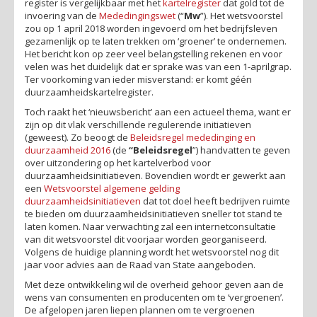
register is vergelijkbaar met het
kartelregister
dat gold tot de
invoering van de
Mededingingswet
(“
Mw
”). Het wetsvoorstel
zou op 1 april 2018 worden ingevoerd om het bedrijfsleven
gezamenlijk op te laten trekken om ‘groener’ te ondernemen.
Het bericht kon op zeer veel belangstelling rekenen en voor
velen was het duidelijk dat er sprake was van een 1-aprilgrap.
Ter voorkoming van ieder misverstand: er komt géén
duurzaamheidskartelregister.
Toch raakt het ‘nieuwsbericht’ aan een actueel thema, want er
zijn op dit vlak verschillende regulerende initiatieven
(geweest). Zo beoogt de
Beleidsregel mededinging en
duurzaamheid 2016
(de
“Beleidsregel
”) handvatten te geven
over uitzondering op het kartelverbod voor
duurzaamheidsinitiatieven. Bovendien wordt er gewerkt aan
een
Wetsvoorstel algemene gelding
duurzaamheidsinitiatieven
dat tot doel heeft bedrijven ruimte
te bieden om duurzaamheidsinitiatieven sneller tot stand te
laten komen. Naar verwachting zal een internetconsultatie
van dit wetsvoorstel dit voorjaar worden georganiseerd.
Volgens de huidige planning wordt het wetsvoorstel nog dit
jaar voor advies aan de Raad van State aangeboden.
Met deze ontwikkeling wil de overheid gehoor geven aan de
wens van consumenten en producenten om te ‘vergroenen’.
De afgelopen jaren liepen plannen om te vergroenen