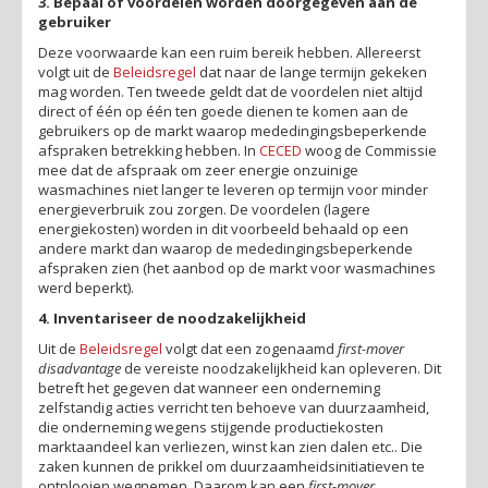
3. Bepaal of voordelen worden doorgegeven aan de
gebruiker
Deze voorwaarde kan een ruim bereik hebben. Allereerst
volgt uit de
Beleidsregel
dat naar de lange termijn gekeken
mag worden. Ten tweede geldt dat de voordelen niet altijd
direct of één op één ten goede dienen te komen aan de
gebruikers op de markt waarop mededingingsbeperkende
afspraken betrekking hebben. In
CECED
woog de Commissie
mee dat de afspraak om zeer energie onzuinige
wasmachines niet langer te leveren op termijn voor minder
energieverbruik zou zorgen. De voordelen (lagere
energiekosten) worden in dit voorbeeld behaald op een
andere markt dan waarop de mededingingsbeperkende
afspraken zien (het aanbod op de markt voor wasmachines
werd beperkt).
4. Inventariseer de noodzakelijkheid
Uit de
Beleidsregel
volgt dat een zogenaamd
first-mover
disadvantage
de vereiste noodzakelijkheid kan opleveren. Dit
betreft het gegeven dat wanneer een onderneming
zelfstandig acties verricht ten behoeve van duurzaamheid,
die onderneming wegens stijgende productiekosten
marktaandeel kan verliezen, winst kan zien dalen etc.. Die
zaken kunnen de prikkel om duurzaamheidsinitiatieven te
ontplooien wegnemen. Daarom kan een
first-mover