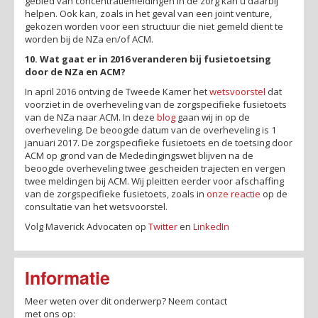
gebied van concentratiemeldingen in de zorg kan u daarbij
helpen. Ook kan, zoals in het geval van een joint venture,
gekozen worden voor een structuur die niet gemeld dient te
worden bij de NZa en/of ACM.
10. Wat gaat er in 2016 veranderen bij fusietoetsing
door de NZa en ACM?
In april 2016 ontving de Tweede Kamer het
wetsvoorstel
dat
voorziet in de overheveling van de zorgspecifieke fusietoets
van de NZa naar ACM. In deze
blog
gaan wij in op de
overheveling. De beoogde datum van de overheveling is 1
januari 2017. De zorgspecifieke fusietoets en de toetsing door
ACM op grond van de Mededingingswet blijven na de
beoogde overheveling twee gescheiden trajecten en vergen
twee meldingen bij ACM. Wij pleitten eerder voor afschaffing
van de zorgspecifieke fusietoets, zoals in
onze reactie
op de
consultatie van het wetsvoorstel.
Volg Maverick Advocaten op
Twitter
en
LinkedIn
Informatie
Meer weten over dit onderwerp?
Neem contact
met ons op: