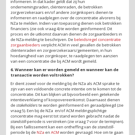
informeren. In dat kader geldt dat zij hun
ondernemingsraden, cliëntenraden, de betrokken
zorgverzekeraars en/of andere zorginkopers dienen te
informeren en raadplegen over de concentratie alvorens bij
NZa te melden. Indien van toepassing dienen ook betrokken
financiers (zie ook vraag 4) te worden geïnformeerd. Dit
proces en de uitkomst daarvan dienen de zorgaanbieders in
de NZa-melding te beschrijven. De
beleidsregel concentratie
zorgaanbieders
verplicht ACM in veel gevallen de betrokken
cliëntenraden en zorgverzekeraars/gemeenten, in hun
hoedanigheid van zorginkoper, te raadplegen ten aanzien
van een concentratie die bij ACM wordt gemeld.
6. Wanneer kan er worden gemeld en wanneer kan de
transactie worden voltrokken?
Er dient zowel voor de melding bij de NZa als ACM sprake te
zijn van een voldoende concrete intentie om te komen tot de
concentratie. Dit kan blijken uit bijvoorbeeld een getekende
intentieverklaring of koopovereenkomst. Daarnaast dienen
de
stakeholders
te worden geïnformeerd en geraadpleegd (zie
vraag 5). Een bij de NZa en/of ACM meldingsplichtige
concentratie mag eerst tot stand worden gebracht nadat de
standstill
-periode is verstreken (zie vraag 7 voor de termijnen).
Bij een faillissement kan een ontheffing van de
standstill
-
periode bij de
NZa
en
ACM
worden gevraagd. Hoe om te gaan