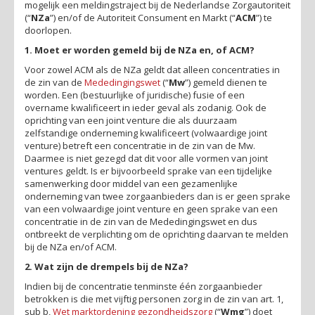
mogelijk een meldingstraject bij de Nederlandse Zorgautoriteit
(“
NZa
”) en/of de Autoriteit Consument en Markt (“
ACM
”) te
doorlopen.
1. Moet er worden gemeld bij de NZa en, of ACM?
Voor zowel ACM als de NZa geldt dat alleen concentraties in
de zin van de
Mededingingswet
(“
Mw
”) gemeld dienen te
worden. Een (bestuurlijke of juridische) fusie of een
overname kwalificeert in ieder geval als zodanig. Ook de
oprichting van een joint venture die als duurzaam
zelfstandige onderneming kwalificeert (volwaardige joint
venture) betreft een concentratie in de zin van de Mw.
Daarmee is niet gezegd dat dit voor alle vormen van joint
ventures geldt. Is er bijvoorbeeld sprake van een tijdelijke
samenwerking door middel van een gezamenlijke
onderneming van twee zorgaanbieders dan is er geen sprake
van een volwaardige joint venture en geen sprake van een
concentratie in de zin van de Mededingingswet en dus
ontbreekt de verplichting om de oprichting daarvan te melden
bij de NZa en/of ACM.
2. Wat zijn de drempels bij de NZa?
Indien bij de concentratie tenminste één zorgaanbieder
betrokken is die met vijftig personen zorg in de zin van art. 1,
sub b,
Wet marktordening gezondheidszorg
(“
Wmg
”) doet