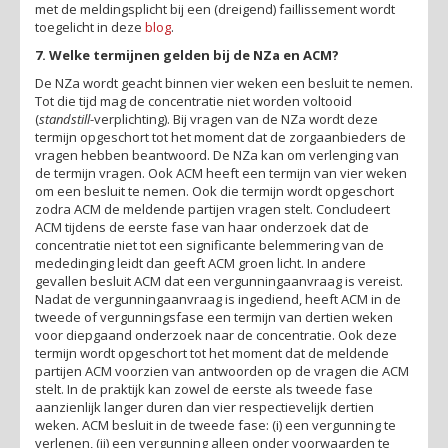
met de meldingsplicht bij een (dreigend) faillissement wordt
toegelicht in deze
blog
.
7. Welke termijnen gelden bij de NZa en ACM?
De NZa wordt geacht binnen vier weken een besluit te nemen.
Tot die tijd mag de concentratie niet worden voltooid
(
standstill
-verplichting). Bij vragen van de NZa wordt deze
termijn opgeschort tot het moment dat de zorgaanbieders de
vragen hebben beantwoord. De NZa kan om verlenging van
de termijn vragen. Ook ACM heeft een termijn van vier weken
om een besluit te nemen. Ook die termijn wordt opgeschort
zodra ACM de meldende partijen vragen stelt. Concludeert
ACM tijdens de eerste fase van haar onderzoek dat de
concentratie niet tot een significante belemmering van de
mededinging leidt dan geeft ACM groen licht. In andere
gevallen besluit ACM dat een vergunningaanvraag is vereist.
Nadat de vergunningaanvraag is ingediend, heeft ACM in de
tweede of vergunningsfase een termijn van dertien weken
voor diepgaand onderzoek naar de concentratie. Ook deze
termijn wordt opgeschort tot het moment dat de meldende
partijen ACM voorzien van antwoorden op de vragen die ACM
stelt. In de praktijk kan zowel de eerste als tweede fase
aanzienlijk langer duren dan vier respectievelijk dertien
weken. ACM besluit in de tweede fase: (i) een vergunning te
verlenen, (ii) een vergunning alleen onder voorwaarden te