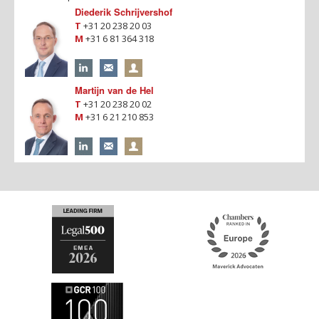
Diederik Schrijvershof
T
+31 20 238 20 03
M
+31 6 81 364 318
Martijn van de Hel
T
+31 20 238 20 02
M
+31 6 21 210 853