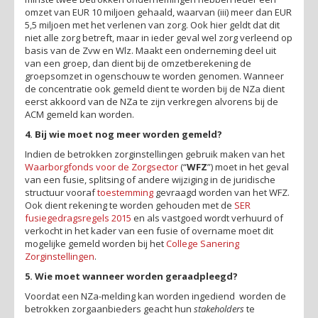
omzet van EUR 10 miljoen gehaald, waarvan (iii) meer dan EUR
5,5 miljoen met het verlenen van zorg. Ook hier geldt dat dit
niet alle zorg betreft, maar in ieder geval wel zorg verleend op
basis van de Zvw en Wlz. Maakt een onderneming deel uit
van een groep, dan dient bij de omzetberekening de
groepsomzet in ogenschouw te worden genomen. Wanneer
de concentratie ook gemeld dient te worden bij de NZa dient
eerst akkoord van de NZa te zijn verkregen alvorens bij de
ACM gemeld kan worden.
4. Bij wie moet nog meer worden gemeld?
Indien de betrokken zorginstellingen gebruik maken van het
Waarborgfonds voor de Zorgsector
(“
WFZ
”) moet in het geval
van een fusie, splitsing of andere wijziging in de juridische
structuur vooraf
toestemming
gevraagd worden van het WFZ.
Ook dient rekening te worden gehouden met de
SER
fusiegedragsregels 2015
en als vastgoed wordt verhuurd of
verkocht in het kader van een fusie of overname moet dit
mogelijke gemeld worden bij het
College Sanering
Zorginstellingen
.
5. Wie moet wanneer worden geraadpleegd?
Voordat een NZa-melding kan worden ingediend worden de
betrokken zorgaanbieders geacht hun
stakeholders
te