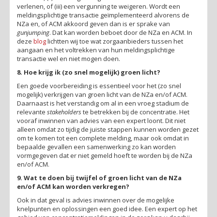
verlenen, of (iii) een vergunning te weigeren. Wordt een
meldingsplichtige transactie geïmplementeerd alvorens de
NZa en, of ACM akkoord geven dan is er sprake van
gunjumping
. Dat kan worden beboet door de NZa en ACM. In
deze
blog
lichtten wij toe wat zorgaanbieders tussen het
aangaan en het voltrekken van hun meldingsplichtige
transactie wel en niet mogen doen.
8. Hoe krijg ik (zo snel mogelijk) groen licht?
Een goede voorbereiding is essentieel voor het (zo snel
mogelijk) verkrijgen van groen licht van de NZa en/of ACM.
Daarnaast is het verstandig om al in een vroeg stadium de
relevante
stakeholders
te betrekken bij de concentratie. Het
vooraf inwinnen van advies van een expert loont. Dit niet
alleen omdat zo tijdig de juiste stappen kunnen worden gezet
om te komen tot een complete melding, maar ook omdat in
bepaalde gevallen een samenwerking zo kan worden
vormgegeven dat er niet gemeld hoeft te worden bij de NZa
en/of ACM.
9. Wat te doen bij twijfel of groen licht van de NZa
en/of ACM kan worden verkregen?
Ook in dat geval is advies inwinnen over de mogelijke
knelpunten en oplossingen een goed idee. Een expert op het