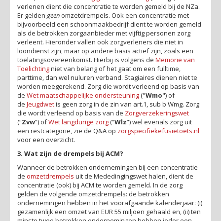
verlenen dient die concentratie te worden gemeld bij de NZa.
Er gelden
geen
omzetdrempels. Ook een concentratie met
bijvoorbeeld een schoonmaakbedrijf dient te worden gemeld
als de betrokken zorgaanbieder met vijftig personen zorg
verleent. Hieronder vallen ook zorgverleners die niet in
loondienst zijn, maar op andere basis actief zijn, zoals een
toelatingsovereenkomst. Hierbij is volgens de
Memorie van
Toelichting
niet van belang of het gaat om een fulltime,
parttime, dan wel nuluren verband. Stagiaires dienen niet te
worden meegerekend. Zorg die wordt verleend op basis van
de
Wet maatschappelijke ondersteuning
("
Wmo
") of
de
Jeugdwet
is geen zorg in de zin van art.1, sub b Wmg. Zorg
die wordt verleend op basis van de
Zorgverzekeringswet
(“
Zvw
”) of
Wet langdurige zorg
(“
Wlz
”) wel evenals zorg uit
een restcategorie, zie de Q&A op
zorgspecifiekefusietoets.nl
voor een overzicht.
3. Wat zijn de drempels bij ACM?
Wanneer de betrokken ondernemingen bij een concentratie
de
omzetdrempels
uit de Mededingingswet halen, dient de
concentratie (ook) bij ACM te worden gemeld. In de zorg
gelden de volgende omzetdrempels: de betrokken
ondernemingen hebben in het voorafgaande kalenderjaar: (i)
gezamenlijk een omzet van EUR 55 miljoen gehaald en, (ii) ten
minste twee betrokken ondernemingen hebben ieder een