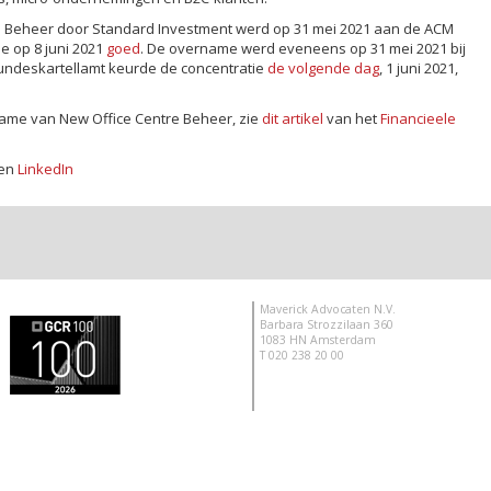
 Beheer door Standard Investment werd op 31 mei 2021 aan de ACM
 op 8 juni 2021
goed
. De overname werd eveneens op 31 mei 2021 bij
undeskartellamt keurde de concentratie
de volgende dag
, 1 juni 2021,
ame van New Office Centre Beheer, zie
dit artikel
van het
Financieele
en
LinkedIn
Maverick Advocaten N.V.
Barbara Strozzilaan 360
1083 HN Amsterdam
T 020 238 20 00