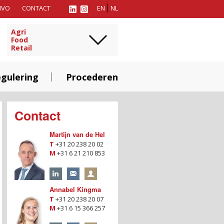
MVO
CONTACT
EN
NL
Agri
Food
Retail
gulering
Procederen
Contact
Martijn van de Hel
T
+31 20 238 20 02
M
+31 6 21 210 853
Annabel Kingma
T
+31 20 238 20 07
M
+31 6 15 366 257