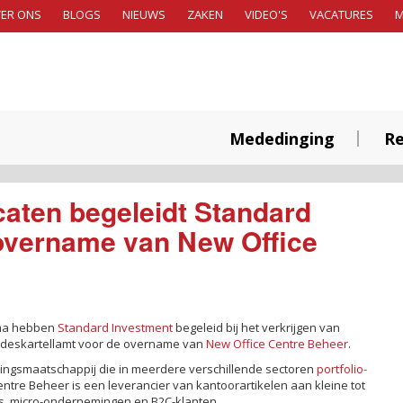
ER ONS
BLOGS
NIEUWS
ZAKEN
VIDEO'S
VACATURES
Mededinging
Re
aten begeleidt Standard
 overname van New Office
gma hebben
Standard Investment
begeleid bij het verkrijgen van
ndeskartellamt voor de overname van
New Office Centre Beheer
.
ringsmaatschappij die in meerdere verschillende sectoren
portfolio-
entre Beheer is een leverancier van kantoorartikelen aan kleine tot
rs, micro-ondernemingen en B2C-klanten.