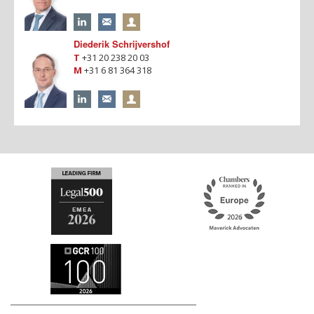
Diederik Schrijvershof
T
+31 20 238 20 03
M
+31 6 81 364 318