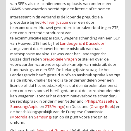
van SEP’s als de licentienemers op basis van onder meer
FRAND
-voorwaarden bereid zijn een licentie af te nemen.
Interessant in dit verband is de lopende prejudiciële
procedure bij het
Hof van Justitie
over een door
telecomconcern Huawei gevorderd inbreukverbod tegen ZTE,
een concurrerende producent van
telecommunicatieapparatuur, wegens schending van een SEP
van Huawei. ZTE had bij het
Landesgericht Düsseldorf
aangevoerd dat Huawei hiermee misbruik van haar
machtspositie maakte. Dit was voor het Landesgericht
Düsseldorf reden
prejudiciële vragen
te stellen over de
voorwaarden waaronder sprake kan zijn van misbruik door
handhaving van een SEP. De belangrijkste vraag die het
Landesgericht heeft gesteld is of van misbruik sprake kan zijn
als de inbreukmaker bereid is te onderhandelen over een
licentie of dat het noodzakelijk is dat de inbreukmaker eerst
een concreet voorstel heeft gedaan dat de octrooihouder niet
kan weigeren (zonder het discriminatieverbod te schenden).
De rechtspraak in onder meer Nederland (
Philips/Kassetten
,
Samsung/Apple
en
ZTE/Vringo
) en Duitsland (
Orange Book
) en
de beschikkingspraktijk van de Europese Commissie
(
Motorola
en
Samsung
) zijn op dit punt vooralsnog niet
uniform.
Onlangs heeft
Advocaat-Generaal
Wathelet zijn
conclusie