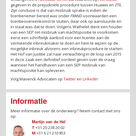
gegeven in de prejudiciële procedure tussen Huawei en ZTE.
Zijn conclusie is dat van misbruik sprake is indien de
licentienemer bereid was onder
FRAND
-voorwaarden een
licentieovereenkomst te sluiten, daar ook op aanstuurde en
in staat was dat te doen. Volgens Wathelet dient een houder
van een SEP om misbruik van machtspositie te voorkomen
eerst een schriftelijk aanbod voor een licentie aan de
vermeende inbreukmaker te doen en hem te wijzen op de
mogelijke inbreuk alvorens een inbreukprocedure te starten.
Het Hof van Justitie zal naar verwachting in de loop van 2015
in deze zaak een definitief oordeel geven over de vraag
wanneer het handhaven van een SEP misbruik van
machtspositie kan opleveren.
Volg Maverick Advocaten op
Twitter
en
LinkedIn
Informatie
Meer informatie over dit onderwerp? Neem contact met ons
op:
Martijn van de Hel
T
+31 20 238 20 02
M
+31 6 21 210 853