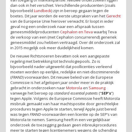
dan ook in het verschiet. Verschillende producenten (zoals
bijvoorbeeld
Lundbeck
) zijn in beroep gegaan tegen de
boetes. Dit jaar worden de eerste uitspraken van het
Gerecht
van de Europese Unie hierover verwacht. Er loopt in ieder
geval nog een onderzoek naar een afspraak tussen
geneesmiddelproducenten
Cephalon en Teva
waarbij Teva
de verkoop van een (met Cephalon concurrerend) generiek
geneesmiddel zou hebben vertraagd. Over dit onderzoek zal
in 2015 mogelijk ook meer duidelijkheid komen.
De nieuwe Richtsnoeren bevatten ook een aangepaste
regeling met betrekking tot technologiepools. Zo is
bijvoorbeeld nader uitgewerkt dat poollicenties verleend
moeten worden op eerlijke, redelijke en niet-discriminerende
(
FRAND
) voorwaarden. Dit nieuwe beleid van de Europese
Commissie is het afgelopen jaar onder meer in de praktijk
gebracht in onderzoeken naar
Motorola
en
Samsung
vanwege het beroep op
standard essential patents
(“
SEP’s
”)
tegen Apple. Volgens de Europese Commissie heeft Motorola
misbruik gemaakt van haar machtspositie door gerechtelijke
procedures tegen Apple te starten, terwijl Apple juist bereid
was tegen
FRAND
-voorwaarden een licentie op de SEP’s van
Motorola te nemen
.
Samsung heeft in een vergelijkbaar
onderzoek de toezegging gedaan geen inbreukprocedures
meer te starten tegen licentienemers wegens de schending