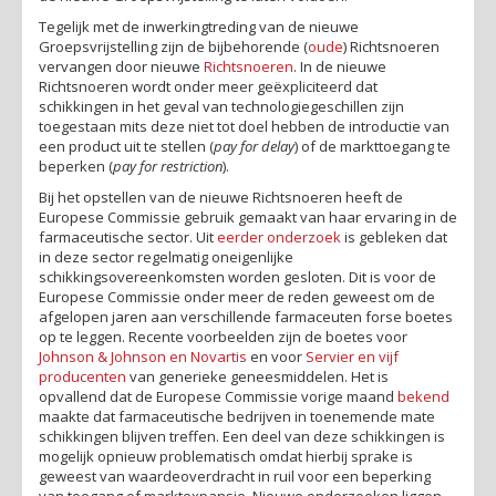
Tegelijk met de inwerkingtreding van de nieuwe
Groepsvrijstelling zijn de bijbehorende (
oude
) Richtsnoeren
vervangen door nieuwe
Richtsnoeren
. In de nieuwe
Richtsnoeren wordt onder meer geëxpliciteerd dat
schikkingen in het geval van technologiegeschillen zijn
toegestaan mits deze niet tot doel hebben de introductie van
een product uit te stellen (
pay for delay
) of de markttoegang te
beperken (
pay for restriction
).
Bij het opstellen van de nieuwe Richtsnoeren heeft de
Europese Commissie gebruik gemaakt van haar ervaring in de
farmaceutische sector. Uit
eerder onderzoek
is gebleken dat
in deze sector regelmatig oneigenlijke
schikkingsovereenkomsten worden gesloten. Dit is voor de
Europese Commissie onder meer de reden geweest om de
afgelopen jaren aan verschillende farmaceuten forse boetes
op te leggen. Recente voorbeelden zijn de boetes voor
Johnson & Johnson en Novartis
en voor
Servier en vijf
producenten
van generieke geneesmiddelen. Het is
opvallend dat de Europese Commissie vorige maand
bekend
maakte dat farmaceutische bedrijven in toenemende mate
schikkingen blijven treffen. Een deel van deze schikkingen is
mogelijk opnieuw problematisch omdat hierbij sprake is
geweest van waardeoverdracht in ruil voor een beperking
van toegang of marktexpansie. Nieuwe onderzoeken liggen