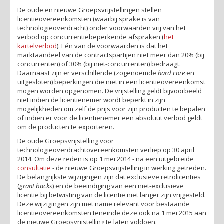
De oude en nieuwe Groepsvrijstellingen stellen
licentieovereenkomsten (waarbij sprake is van
technologieoverdracht) onder voorwaarden vrij van het
verbod op concurrentiebeperkende afspraken (
het
kartelverbod
). Eén van de voorwaarden is dat het
marktaandeel van de contractspartijen niet meer dan 20% (bij
concurrenten) of 30% (bij niet-concurrenten) bedraagt.
Daarnaast zijn er verschillende (zogenoemde
hard core
en
uitgesloten) beperkingen die niet in een licentieovereenkomst
mogen worden opgenomen. De vrijstelling geldt bijvoorbeeld
niet indien de licentienemer wordt beperkt in zijn
mogelijkheden om zelf de prijs voor zijn producten te bepalen
of indien er voor de licentienemer een absoluut verbod geldt
om de producten te exporteren.
De oude Groepsvrijstelling voor
technologieoverdrachtovereenkomsten verliep op 30 april
2014. Om deze reden is op 1 mei 2014 - na een uitgebreide
consultatie
- de nieuwe Groepsvrijstelling in werking getreden.
De belangrijkste wijzigingen zijn dat exclusieve retrolicenties
(
grant backs
) en de beëindiging van een niet-exclusieve
licentie bij betwisting van de licentie niet langer zijn vrijgesteld.
Deze wijzigingen zijn met name relevant voor bestaande
licentieovereenkomsten teneinde deze ook na 1 mei 2015 aan
de nieuwe Groepsvrijstelling te laten voldoen.