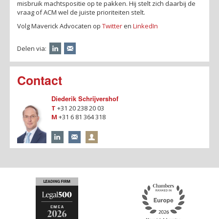
misbruik machtspositie op te pakken. Hij stelt zich daarbij de
vraag of ACM wel de juiste prioriteiten stelt.
Volg Maverick Advocaten op
Twitter
en
LinkedIn
Delen via:
Contact
Diederik Schrijvershof
T
+31 20 238 20 03
M
+31 6 81 364 318