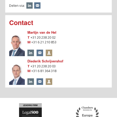
Delen via:
Contact
Martijn van de Hel
T
+31 20 238 20 02
M
+31 6 21 210 853
Diederik Schrijvershof
T
+31 20 238 20 03
M
+31 6 81 364 318