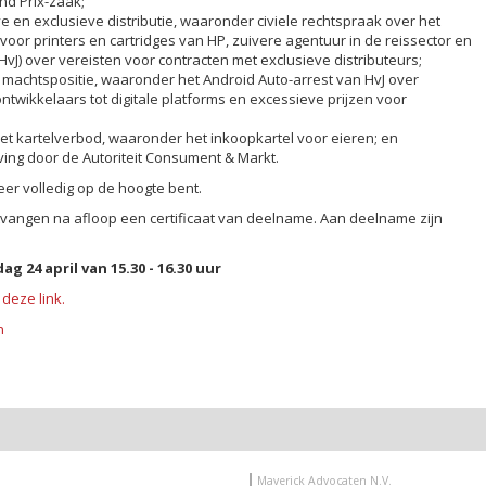
nd Prix-zaak;
ve en exclusieve distributie, waaronder civiele rechtspraak over het
 voor printers en cartridges van HP, zuivere agentuur in de reissector en
vJ) over vereisten voor contracten met exclusieve distributeurs;
k machtspositie, waaronder het Android Auto-arrest van HvJ over
ntwikkelaars tot digitale platforms en excessieve prijzen voor
et kartelverbod, waaronder het inkoopkartel voor eieren; en
ing door de Autoriteit Consument & Markt.
weer volledig op de hoogte bent.
vangen na afloop een certificaat van deelname. Aan deelname zijn
g 24 april van 15.30 - 16.30 uur
a
deze link.
n
Maverick Advocaten N.V.