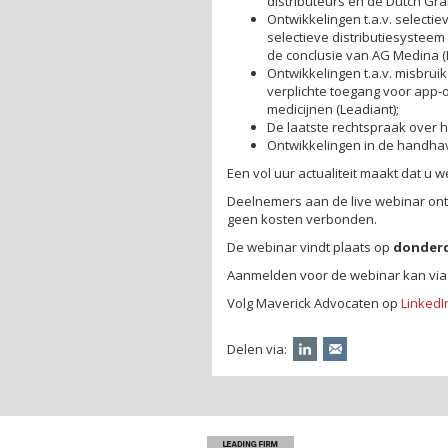
distributeurs en de Dutch Gra
Ontwikkelingen t.a.v. selectie
selectieve distributiesysteem
de conclusie van AG Medina (H
Ontwikkelingen t.a.v. misbrui
verplichte toegang voor app-o
medicijnen (Leadiant);
De laatste rechtspraak over h
Ontwikkelingen in de handhav
Een vol uur actualiteit maakt dat u 
Deelnemers aan de live webinar ont
geen kosten verbonden.
De webinar vindt plaats op
donderda
Aanmelden voor de webinar kan vi
Volg Maverick Advocaten op
LinkedI
Delen via: