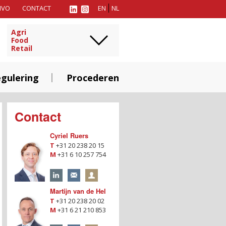
MVO
CONTACT
EN
NL
Agri
Food
Retail
gulering
Procederen
Contact
Cyriel Ruers
T
+31 20 238 20 15
M
+31 6 10 257 754
Martijn van de Hel
T
+31 20 238 20 02
M
+31 6 21 210 853