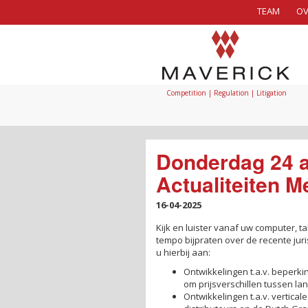
TEAM
OV
Competition | Regulation | Litigation
Donderdag 24 ap
Actualiteiten 
16-04-2025
Kijk en luister vanaf uw computer, ta
tempo bijpraten over de recente jur
u hierbij aan:
Ontwikkelingen t.a.v. beperk
om prijsverschillen tussen la
Ontwikkelingen t.a.v. vertica