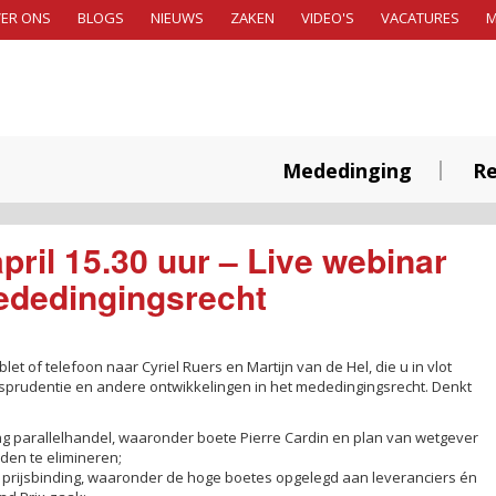
ER ONS
BLOGS
NIEUWS
ZAKEN
VIDEO'S
VACATURES
Mededinging
Re
ril 15.30 uur – Live webinar
Mededingingsrecht
blet of telefoon naar Cyriel Ruers en Martijn van de Hel, die u in vlot
isprudentie en andere ontwikkelingen in het mededingingsrecht. Denkt
ing parallelhandel, waaronder boete Pierre Cardin en plan van wetgever
nden te elimineren;
le prijsbinding, waaronder de hoge boetes opgelegd aan leveranciers én