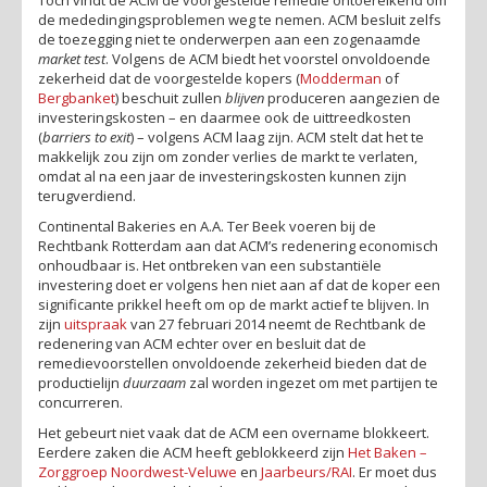
de mededingingsproblemen weg te nemen. ACM besluit zelfs
de toezegging niet te onderwerpen aan een zogenaamde
market test
. Volgens de ACM biedt het voorstel onvoldoende
zekerheid dat de voorgestelde kopers (
Modderman
of
Bergbanket
) beschuit zullen
blijven
produceren aangezien de
investeringskosten – en daarmee ook de uittreedkosten
(
barriers to exit
) – volgens ACM laag zijn. ACM stelt dat het te
makkelijk zou zijn om zonder verlies de markt te verlaten,
omdat al na een jaar de investeringskosten kunnen zijn
terugverdiend.
Continental Bakeries en A.A. Ter Beek voeren bij de
Rechtbank Rotterdam aan dat ACM’s redenering economisch
onhoudbaar is. Het ontbreken van een substantiële
investering doet er volgens hen niet aan af dat de koper een
significante prikkel heeft om op de markt actief te blijven. In
zijn
uitspraak
van 27 februari 2014 neemt de Rechtbank de
redenering van ACM echter over en besluit dat de
remedievoorstellen onvoldoende zekerheid bieden dat de
productielijn
duurzaam
zal worden ingezet om met partijen te
concurreren.
Het gebeurt niet vaak dat de ACM een overname blokkeert.
Eerdere zaken die ACM heeft geblokkeerd zijn
Het Baken –
Zorggroep Noordwest-Veluwe
en
Jaarbeurs/RAI
. Er moet dus