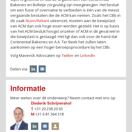
Bakeries en Bolletje zorgvuldig zijn meegewogen. Het besluit
om een fusie of overname te verbieden is één van de meest
vergaande besluiten die de ACM kan nemen. Zoals het CBb in
de zaak
Nuon/Reliant
uiteenzet, moeten aan de bewijslast
van ACM dan ook hoge eisen worden gesteld. Het is op basis
van het ACM besluit hoogst onzeker of ACM in dit geval wel in
die bewijslast is geslaagd. Het ligt dan ook voor de hand dat
Continental Bakeries en A.A. Ter Beek het zullen laten
aankomen op een hoger beroepsprocedure bij het CBb.
Volg Maverick Advocaten op
Twitter
en
LinkedIn
Delen via:
Informatie
Meer weten over dit onderwerp? Neem contact met ons op:
Diederik Schrijvershof
T
+31 20 238 20 03
M
+31 6 81 364 318