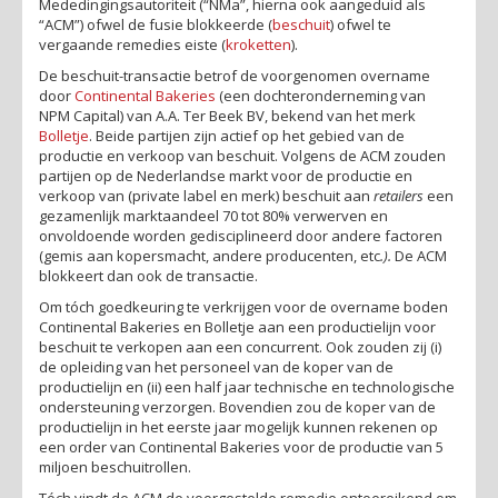
Mededingingsautoriteit (“NMa”, hierna ook aangeduid als
“ACM”) ofwel de fusie blokkeerde (
beschuit
) ofwel te
vergaande remedies eiste (
kroketten
).
De beschuit-transactie betrof de voorgenomen overname
door
Continental Bakeries
(een dochteronderneming van
NPM Capital) van A.A. Ter Beek BV, bekend van het merk
Bolletje
. Beide partijen zijn actief op het gebied van de
productie en verkoop van beschuit. Volgens de ACM zouden
partijen op de Nederlandse markt voor de productie en
verkoop van
(private label en merk)
beschuit aan
retailers
een
gezamenlijk marktaandeel 70 tot 80% verwerven en
onvoldoende worden gedisciplineerd door andere factoren
(gemis aan kopersmacht, andere producenten, etc
.).
De ACM
blokkeert dan ook de transactie.
Om tóch goedkeuring te verkrijgen voor de overname boden
Continental Bakeries en Bolletje aan een productielijn voor
beschuit te verkopen aan een concurrent. Ook zouden zij (i)
de opleiding van het personeel van de koper van de
productielijn en (ii) een half jaar technische en technologische
ondersteuning verzorgen. Bovendien zou de koper van de
productielijn in het eerste jaar mogelijk kunnen rekenen op
een order van Continental Bakeries voor de productie van 5
miljoen beschuitrollen.
Tóch vindt de ACM de voorgestelde remedie ontoereikend om