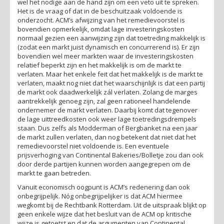
wel het nodige aan de hand zijn om een veto uit te spreken.
Het is de vraag of dat in de beschuitzaak voldoende is
onderzocht. ACM’s afwijzing van het remedievoorstel is
bovendien opmerkelijk, omdat lage investeringskosten
normaal gezien een aanwijzing zijn dat toetreding makkelijk is
(zodat een markt juist dynamisch en concurrerend is). Er zijn
bovendien wel meer markten waar de investeringskosten
relatief beperkt zijn en het makkelijk is om de markt te
verlaten. Maar het enkele feit dat het makkelijk is de markt te
verlaten, maakt nog niet dat het waarschijnlijk is dat een partij
de markt ook daadwerkelijk zál verlaten. Zolang de marges
aantrekkelijk genoeg zijn, zal geen rationeel handelende
ondernemer de markt verlaten. Daarbij komt dat tegenover
de lage uittreedkosten ook weer lage toetredingsdrempels
staan. Dus zelfs als Modderman of Bergbanket na een jaar
de markt zullen verlaten, dan nog betekent dat niet dat het
remedievoorstel niet voldoende is. Een eventuele
prijsverhoging van Continental Bakeries/Bolletje zou dan ook
door derde partijen kunnen worden aangegrepen om de
markt te gaan betreden.
Vanuit economisch oogpunt is ACM’s redenering dan ook
onbegrijpelijk. Nóg onbegrijpelijker is dat ACM hiermee
wegkomt bij de Rechtbank Rotterdam. Uit de uitspraak blijkt op
geen enkele wijze dat het besluit van de ACM op kritische
wijze is getoetst en dat de argumenten van Continental