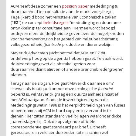
ACM heeft deze zomer een
position paper
mededinging &
duurzaamheid ter consultatie aan de markt voorgelegd.
Tegelijkertijd bood het Ministerie van Economische zaken
("
EZ
") de concept
beleidsregels
“mededinging en duurzame
ontwikkeling” ter consultatie aan. Hiermee wordt beoogd
bedrijven meer duidelijkheid te geven over de mogelijkheden
voor samenwerking op het gebied van milieubescherming,
volksgezondheid, ‘
fair trade
’ productie en dierenwelzijn.
Maverick Advocaten juicht het toe dat ACM en EZ dit
onderwerp hoog op de agenda hebben gezet. Te vaak wordt
de Mededingingswet als obstakel gezien voor
duurzaamheidsinitiatieven of andere branchebrede ‘groene’
plannen.
Terug naar de slogan. Hoe gaat Maverick daar mee om?
Hoewel als boutique kantoor onze ecologische
footprint
beperkt is, wil Maverick graag een duurzaamheidsinitiatief
met ACM aangaan. Sinds de inwerkingtreding van de
Mededingingswet in 1998 is het verplicht meldingen van fusies
of overnames bij ACM in hard copy en in viervoud in te
dienen. Hier zitten standaard veel bijlagen waaronder dikke
jaarverslagen bij. Ook de opvolgende officiële
correspondentie gaat standaard per brief. Dit heeft
geresulteerd in vele tienduizenden tot misschien wel