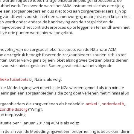
ar worden bij deze toets nu lage omzetdrempels geïntroduceerd, de
r dubbel werk. Ten tweede wordt het AMM-instrument slechts eenzijdig
 aan zorgaanbieders en dus niet (ook) aan zorgverzekeraars zijn op
g van dit wetsvoorstel niet een samenvoeging maar juist een knip in het
. Zo wordt onder andere de handhaving van de zorgplicht en de
bijvoorbeeld het contracteerproces op te leggen en te handhaven niet
ze drie punten wordt hierna toegelicht.
rheveling van de zorgspecifieke fusietoets van de NZa naar ACM.
n de regelruk beoogd: fuserende zorgaanbieders zouden zich zo tot
chten. Dat er vervolgens bij één loket alsnog twee toetsen plaats dienen
svoorstel niet uitgesloten. Samengevat ontstaat het volgende
fieke fusietoets
bij NZa is als volgt:
an de Mededingingswet moet bij de NZa worden gemeld als ten minste
emingen een zorgaanbieder is die zorg doet verlenen met minimaal 50
orgaanbieders die zorg verlenen als bedoeld in
artikel 1, onderdeel b,
ezondheidszorg
(“Wmg”).
an toepassing.
atie per 1 januari 2017 bij ACM is als volgt:
 in de zin van de Mededingingswet één onderneming is betrokken die in