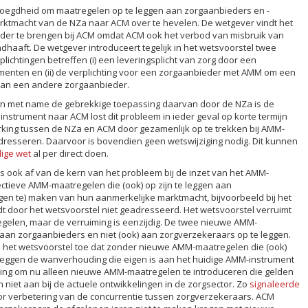
voegdheid om maatregelen op te leggen aan zorgaanbieders en -
ktmacht van de NZa naar ACM over te hevelen. De wetgever vindt het
der te brengen bij ACM omdat ACM ook het verbod van misbruik van
aaft. De wetgever introduceert tegelijk in het wetsvoorstel twee
chtingen betreffen (i) een leveringsplicht van zorg door een
nten en (ii) de verplichting voor een zorgaanbieder met AMM om een
van een andere zorgaanbieder.
n met name de gebrekkige toepassing daarvan door de NZa is de
 instrument naar ACM lost dit probleem in ieder geval op korte termijn
king tussen de NZa en ACM door gezamenlijk op te trekken bij AMM-
 adresseren. Daarvoor is bovendien geen wetswijziging nodig. Dit kunnen
dige wet
al per direct doen.
es ook af van de kern van het probleem bij de inzet van het AMM-
ectieve AMM-maatregelen die (ook) op zijn te leggen aan
gen te) maken van hun aanmerkelijke marktmacht, bijvoorbeeld bij het
rdt door het wetsvoorstel niet geadresseerd. Het wetsvoorstel verruimt
elen, maar de verruiming is eenzijdig. De twee nieuwe AMM-
 aan zorgaanbieders en niet (ook) aan zorgverzekeraars op te leggen.
 het wetsvoorstel toe dat zonder nieuwe AMM-maatregelen die (ook)
 leggen de wanverhouding die eigen is aan het huidige AMM-instrument
eling om nu alleen nieuwe AMM-maatregelen te introduceren die gelden
 niet aan bij de actuele ontwikkelingen in de zorgsector. Zo
signaleerde
oor verbetering van de concurrentie tussen zorgverzekeraars. ACM