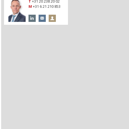
T
+31 20 238 20 02
M
+31 6 21 210 853