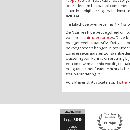
rapporteerde
in dat kader dat zorg
toetreders en het aantal consument
Daardoor blijft de regionale domin
actueel.
Halfslachtige overheveling: 1 + 1 is 
De NZa heeft de bevoegdheid om o
voor het
contracteerproces
. Deze b
overgeheveld naar ACM. Dat geldt 
bevoegdheden hangen in het Nederl
zorgverzekeraars en zorgaanbieders
clustering van kennis en ervaring b
een ongewenste knip wordt gemaakt i
het gaat om het fusietoezicht als h
snel verandering in.
Volg Maverick Advocaten op
Twitter