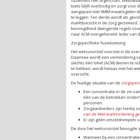
fusietoets niet afgeschaft. Weliswa
toets blijft overbodig en zorgt voo
aangepast met AMM-maatregelen die
te leggen. Ten derde wordt als gevol
markttoezicht in de zorg gecreëerd
bevoegdheid dwingende regels voor 
naar ACM overgeheveld. Ieder van de
Zorgspecifieke fusietoetsing
Het wetsvoorstel voorziet in de ove
Daarmee wordt een vermindering va
slechts één loket (ACM) dienen te ri
te hebben, wordt helaas met het wet
overzicht:
De huidige situatie van de
zorgspeci
Een concentratie in de zin v
één van de betrokken ondern
personen.
Zorgaanbieders zijn hierbij z
van de Wet marktordening g
Er zijn géén omzetdrempels v
De door het wetsvoorstel beoogde situ
Wanneer bij een concentratie