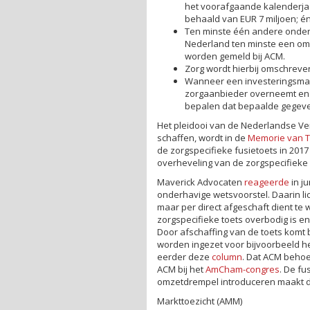
het voorafgaande kalenderjaa
behaald van EUR 7 miljoen; é
Ten minste één andere ondern
Nederland ten minste een omz
worden gemeld bij ACM.
Zorg wordt hierbij omschreve
Wanneer een investeringsmaa
zorgaanbieder overneemt en g
bepalen dat bepaalde gegeven
Het pleidooi van de Nederlandse Ver
schaffen, wordt in de
Memorie van T
de zorgspecifieke fusietoets in 2017
overheveling van de zorgspecifieke 
Maverick Advocaten
reageerde
in j
onderhavige wetsvoorstel. Daarin lic
maar per direct afgeschaft dient te wo
zorgspecifieke toets overbodig is e
Door afschaffing van de toets komt b
worden ingezet voor bijvoorbeeld he
eerder deze
column
. Dat ACM behoe
ACM bij het
AmCham-congres
. De f
omzetdrempel introduceren maakt da
Markttoezicht (AMM)