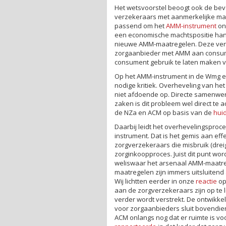
Het wetsvoorstel beoogt ook de be
verzekeraars met aanmerkelijke mar
passend om het
AMM-instrument
on
een economische machtspositie handh
nieuwe AMM-maatregelen. Deze verpli
zorgaanbieder met AMM aan consume
consument gebruik te laten maken 
Op het AMM-instrument in de Wmg e
nodige kritiek. Overheveling van het
niet afdoende op. Directe samenwer
zaken is dit probleem wel direct te
de NZa en ACM op basis van de
hui
Daarbij leidt het overhevelingsproc
instrument. Dat is het gemis aan eff
zorgverzekeraars die misbruik (drei
zorginkoopproces. Juist dit punt wo
weliswaar het arsenaal AMM-maatreg
maatregelen zijn immers uitsluitend
Wij lichtten eerder in onze
reactie
op
aan de zorgverzekeraars zijn op te
verder wordt verstrekt. De ontwikk
voor zorgaanbieders sluit bovendien
ACM onlangs nog dat er ruimte is v