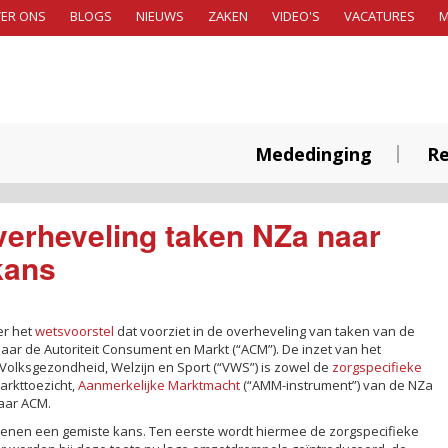
ER ONS
BLOGS
NIEUWS
ZAKEN
VIDEO'S
VACATURES
Mededinging
Re
verheveling taken NZa naar
kans
er het
wetsvoorstel
dat voorziet in de overheveling van taken van de
naar de Autoriteit Consument en Markt (“ACM”). De inzet van het
 Volksgezondheid, Welzijn en Sport (“VWS”) is zowel de
zorgspecifieke
arkttoezicht,
Aanmerkelijke Marktmacht
(“AMM-instrument”) van de NZa
naar ACM.
denen een gemiste kans. Ten eerste wordt hiermee de zorgspecifieke