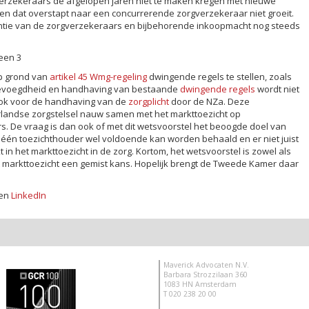
verzekeraars de afgelopen jaren niet te maken kregen met nieuwe
en dat overstapt naar een concurrerende zorgverzekeraar niet groeit.
antie van de zorgverzekeraars en bijbehorende inkoopmacht nog steeds
geen 3
p grond van
artikel 45 Wmg-regeling
dwingende regels te stellen, zoals
evoegdheid en handhaving van bestaande
dwingende regels
wordt niet
ook voor de handhaving van de
zorgplicht
door de NZa. Deze
andse zorgstelsel nauw samen met het markttoezicht op
. De vraag is dan ook of met dit wetsvoorstel het beoogde doel van
ij één toezichthouder wel voldoende kan worden behaald en er niet juist
n het markttoezicht in de zorg. Kortom, het wetsvoorstel is zowel als
et markttoezicht een gemist kans. Hopelijk brengt de Tweede Kamer daar
en
LinkedIn
Maverick Advocaten N.V.
Barbara Strozzilaan 360
1083 HN Amsterdam
T 020 238 20 00