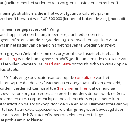
r (in)direct met het verlenen van zorg ten minste een omzet heeft
n
eming betrokken is die in het voorafgaande kalenderjaar in
et heeft behaald van EUR 500.000 (binnen of buiten de zorg), moet dit
n in een aangepast artikel 1 Wmg.
tschappij met een belang in een zorgaanbieder een niet-
een effecten voor de zorgverlening te verwachten zijn, kan ACM
s in het kader van de melding niet hoeven te worden verstrekt.
eniging van Ziekenhuis om de zorgspecifieke fusietoets toets af te
oelichting
van de hand gewezen. VWS geeft aan eerst de evaluatie van
 af te willen wachten. De
Raad van State
onthoudt zich van kritiek op de
fusietoets.
uni 2015 als enige advocatenkantoor op de
consultatie
van het
htten wij toe dat de zorgfusietoets niet aangepast of overgeheveld,
rden. Eerder lichtten wij al toe (
hier
,
hier
en
hier
) dat de huidige
n zowel voor zorgaanbieders als toezichthouders dubbel werk creëert.
ovendien direct capaciteit bij de toezichthouders vrij die beter kan
t toezicht op de zorginkoop door de NZa en ACM. Hierover schreven wij
fte heeft aan extra capaciteit werd onlangs nog weer bevestigd door
usietoets van de NZa naar ACM overhevelen en een te lage
t probleem niet kleiner.