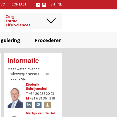
MVO
CONTACT
EN
NL
Zorg
Farma
Life Sciences
gulering
Procederen
Informatie
Meer weten over dit
onderwerp?
Neem contact
met ons op:
Diederik
Schrijvershof
T
+31 20 238 20 03
M
+31 6 81 364 318
Martijn van de Hel